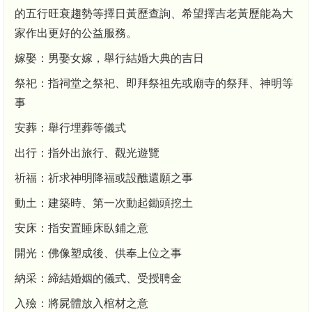
的五行旺衰趨勢等擇日黃歷查詢、希望擇吉老黃歷能為大
家作出更好的公益服務。
嫁娶：男娶女嫁，舉行結婚大典的吉日
祭祀：指祠堂之祭祀、即拜祭祖先或廟寺的祭拜、神明等
事
安葬：舉行埋葬等儀式
出行：指外出旅行、觀光遊覽
祈福：祈求神明降福或設醮還願之事
動土：建築時、第一次動起鋤頭挖土
安床：指安置睡床臥鋪之意
開光：佛像塑成後、供奉上位之事
納采：締結婚姻的儀式、受授聘金
入殮：將屍體放入棺材之意