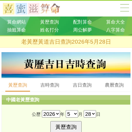
算命網站
黃歷查詢
配對算命
算命大全
抽籤算命
姓名打分
周公解夢
八字算命
老黃歷黃道吉日查詢2026年5月28日
黃歷查詢
吉時查詢
吉日查詢
農曆查詢
中國老黃歷查詢
公歷
年
月
日