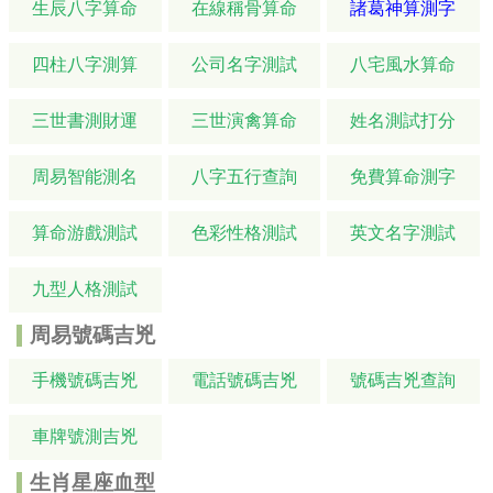
生辰八字算命
在線稱骨算命
諸葛神算測字
四柱八字測算
公司名字測試
八宅風水算命
三世書測財運
三世演禽算命
姓名測試打分
周易智能測名
八字五行查詢
免費算命測字
算命游戲測試
色彩性格測試
英文名字測試
九型人格測試
周易號碼吉兇
手機號碼吉兇
電話號碼吉兇
號碼吉兇查詢
車牌號測吉兇
生肖星座血型