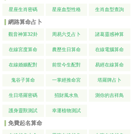
星座生肖密碼
星座血型性格
生肖血型查詢
網路算命占卜
觀音神算32卦
周易六爻占卜
諸葛靈感神算
在線宮度算命
農歷生日算命
在線電腦算命
在線婚姻配對
前世今生配對
易經在線算命
鬼谷子算命
一掌經推命宮
塔羅牌占卜
生日塔羅密碼
招財風水魚
測你的吉祥鳥
護身靈獸測試
幸運植物測試
免費起名算命