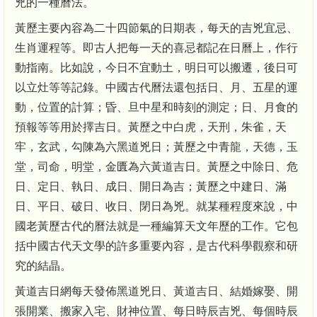
兇的一種曆法。
黃歷主要內容為二十四節氣的日期表，每天的吉兇宜忌、
生肖運程等。即古人把每一天的喜忌都記在日曆上，作行
動指南。比如說，今日不宜動土，明日可以搬遷，後日可
以立灶等等記錄。中國古代曆法還包括日、月、五星的運
動，位置的計算；昏、旦中星和時刻的測定；日、月食的
預報等等用於擇吉日。黃歷之中白虎，天刑，朱雀，天
牢，玄武，勾陳為六黑道兇日；黃歷之中青龍，天德，玉
堂，司命，明堂，金匱為六黃道吉日。黃歷之中除日、危
日、定日、執日、成日、開日為吉；黃歷之中建日、滿
日、平日、破日、收日、閉日為兇。就某種程度來說，中
國老黃歷古代的曆法就是一種編算天文年歷的工作。它包
括中國古代天文學的許多重要內容，是古代科學觀察和研
究的結晶。
黃道吉日網每天發佈黑道兇日、黃道吉日、結婚嫁娶、開
張開業、搬家入宅、財神位置、每日時辰吉兇、每個時辰