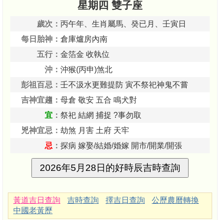
星期四 雙子座
歲次：
丙午年、生肖屬馬、癸已月、壬寅日
每日胎神：
倉庫爐房內南
五行：
金箔金 收執位
沖：
沖猴(丙申)煞北
彭祖百忌：
壬不汲水更難提防 寅不祭祀神鬼不嘗
吉神宜趨：
母倉 敬安 五合 鳴犬對
宜
：
祭祀 結網 捕捉 ?事勿取
兇神宜忌：
劫煞 月害 土府 天牢
忌
：
探病 嫁娶/結婚/婚嫁 開市/開業/開張
黃道吉日查詢
吉時查詢
擇吉日查詢
公歷農曆轉換
中國老黃歷