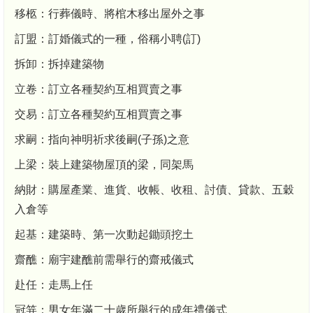
移柩：行葬儀時、將棺木移出屋外之事
訂盟：訂婚儀式的一種，俗稱小聘(訂)
拆卸：拆掉建築物
立卷：訂立各種契約互相買賣之事
交易：訂立各種契約互相買賣之事
求嗣：指向神明祈求後嗣(子孫)之意
上梁：裝上建築物屋頂的梁，同架馬
納財：購屋產業、進貨、收帳、收租、討債、貸款、五穀
入倉等
起基：建築時、第一次動起鋤頭挖土
齋醮：廟宇建醮前需舉行的齋戒儀式
赴任：走馬上任
冠笄：男女年滿二十歲所舉行的成年禮儀式