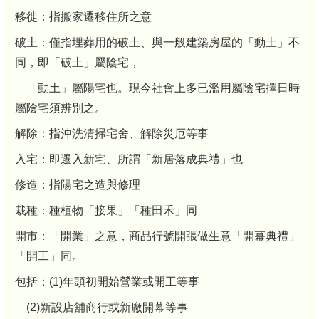
移徙：指搬家遷移住所之意
破土：僅指埋葬用的破土、與一般建築房屋的「動土」不
同，即「破土」屬陰宅，
「動土」屬陽宅也。現今社會上多已濫用屬陰宅擇日時
屬陰宅須辨別之。
解除：指沖洗清掃宅舍、解除災厄等事
入宅：即遷入新宅、所謂「新居落成典禮」也
修造：指陽宅之造與修理
栽種：種植物「接果」「種田禾」同
開市：「開業」之意，商品行號開張做生意「開幕典禮」
「開工」同。
包括：(1)年頭初開始營業或開工等事
(2)新設店舖商行或新廠開幕等事