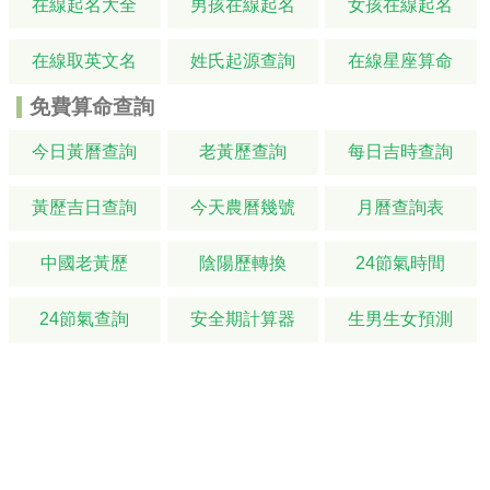
在線起名大全
男孩在線起名
女孩在線起名
在線取英文名
姓氏起源查詢
在線星座算命
免費算命查詢
今日黃曆查詢
老黃歷查詢
每日吉時查詢
黃歷吉日查詢
今天農曆幾號
月曆查詢表
中國老黃歷
陰陽歷轉換
24節氣時間
24節氣查詢
安全期計算器
生男生女預測