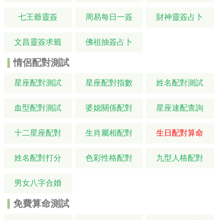
七王爺靈簽
周易每日一簽
財神靈簽占卜
文昌靈簽求籤
佛祖抽簽占卜
情侶配對測試
星座配對測試
星座配對指數
姓名配對測試
血型配對測試
婆媳關係配對
星座速配查詢
十二星座配對
生肖屬相配對
生日配對算命
姓名配對打分
色彩性格配對
九型人格配對
男女八字合婚
免費算命測試