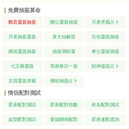
免費抽簽算命
觀音靈簽抽簽
關公靈簽抽簽
月老求籤占卜
月老抽簽靈簽
黃大仙解簽
呂祖靈簽抽簽
媽祖靈簽抽簽
抽簽測財運
車公靈簽抽簽
七王爺靈簽
周易每日一簽
財神靈簽占卜
文昌靈簽求籤
佛祖抽簽占卜
情侶配對測試
星座配對測試
星座配對指數
姓名配對測試
血型配對測試
婆媳關係配對
星座速配查詢