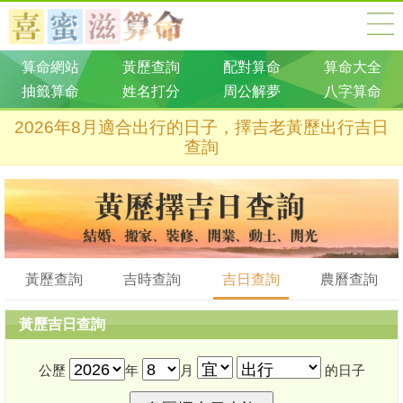
算命網站
黃歷查詢
配對算命
算命大全
抽籤算命
姓名打分
周公解夢
八字算命
2026年8月適合出行的日子，擇吉老黃歷出行吉日
查詢
黃歷查詢
吉時查詢
吉日查詢
農曆查詢
黃歷吉日查詢
公歷
年
月
的日子