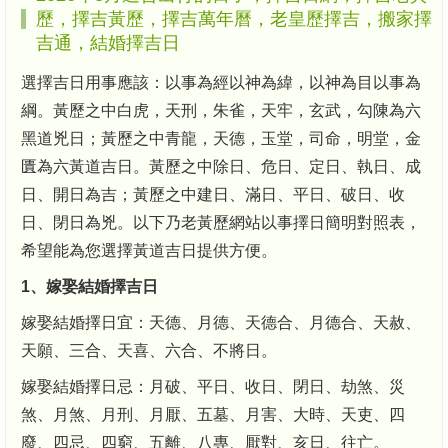
歷，擇吉黃歷，擇吉萬年曆，老皇歷擇吉，搬家擇
吉通，結婚擇吉日
選擇吉日用事應該：以事為經以神為緯，以神為目以事為
綱。黃歷之中白虎，天刑，朱雀，天牢，玄武，勾陳為六
黑道兇日；黃歷之中青龍，天德，玉堂，司命，明堂，金
匱為六黃道吉日。黃歷之中除日、危日、定日、執日、成
日、開日為吉；黃歷之中建日、滿日、平日、破日、收
日、閉日為兇。以下乃老黃歷網站以事擇日簡明對照表，
希望能為您選擇黃道吉日提供方便。
1、嫁娶結婚擇吉日
嫁娶結婚擇日宜：天德、月德、天德合、月德合、天赦、
天願、三合、天喜、六合、不將日。
嫁娶結婚擇日忌：月破、平日、收日、閉日、劫煞、災
煞、月煞、月刑、月厭、五墓、月害、大時、天吏、四
廢、四忌、四窮、五離、八專、厭對、亥日、往亡。