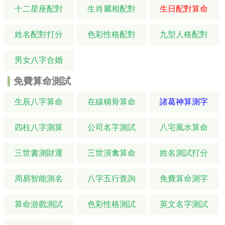
十二星座配對
生肖屬相配對
生日配對算命
姓名配對打分
色彩性格配對
九型人格配對
男女八字合婚
免費算命測試
生辰八字算命
在線稱骨算命
諸葛神算測字
四柱八字測算
公司名字測試
八宅風水算命
三世書測財運
三世演禽算命
姓名測試打分
周易智能測名
八字五行查詢
免費算命測字
算命游戲測試
色彩性格測試
英文名字測試