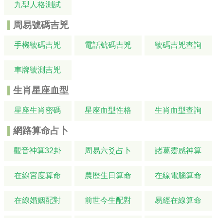
九型人格測試
周易號碼吉兇
手機號碼吉兇
電話號碼吉兇
號碼吉兇查詢
車牌號測吉兇
生肖星座血型
星座生肖密碼
星座血型性格
生肖血型查詢
網路算命占卜
觀音神算32卦
周易六爻占卜
諸葛靈感神算
在線宮度算命
農歷生日算命
在線電腦算命
在線婚姻配對
前世今生配對
易經在線算命