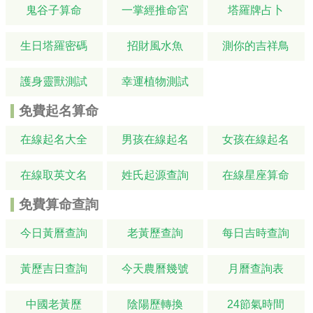
鬼谷子算命
一掌經推命宮
塔羅牌占卜
生日塔羅密碼
招財風水魚
測你的吉祥鳥
護身靈獸測試
幸運植物測試
免費起名算命
在線起名大全
男孩在線起名
女孩在線起名
在線取英文名
姓氏起源查詢
在線星座算命
免費算命查詢
今日黃曆查詢
老黃歷查詢
每日吉時查詢
黃歷吉日查詢
今天農曆幾號
月曆查詢表
中國老黃歷
陰陽歷轉換
24節氣時間