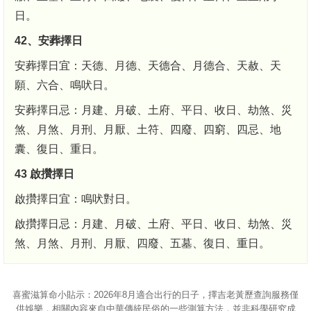
日。
42、安葬擇日
安葬擇日宜：天德、月德、天德合、月德合、天赦、天
願、六合、鳴吠日。
安葬擇日忌：月建、月破、土府、平日、收日、劫煞、災
煞、月煞、月刑、月厭、土符、四廢、四窮、四忌、地
囊、復日、重日。
43 啟攢擇日
啟攢擇日宜：鳴吠對日。
啟攢擇日忌：月建、月破、土府、平日、收日、劫煞、災
煞、月煞、月刑、月厭、四廢、五墓、復日、重日。
喜蜜滋算命
小貼示：2026年8月適合出行的日子，擇吉老黃歷查詢服務僅
供娛樂，相關內容來自中華傳統民俗的一些測算方法，並非科學研究成