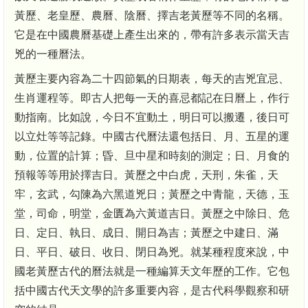
黃歷、老皇歷、農曆、陰曆、擇吉老黃歷等不同的名稱。
它是在中國農曆基礎上產生出來的，帶有許多表示當天吉
兇的一種曆法。
黃歷主要內容為二十四節氣的日期表，每天的吉兇宜忌、
生肖運程等。即古人把每一天的喜忌都記在日曆上，作行
動指南。比如說，今日不宜動土，明日可以搬遷，後日可
以立灶等等記錄。中國古代曆法還包括日、月、五星的運
動，位置的計算；昏、旦中星和時刻的測定；日、月食的
預報等等用於擇吉日。黃歷之中白虎，天刑，朱雀，天
牢，玄武，勾陳為六黑道兇日；黃歷之中青龍，天德，玉
堂，司命，明堂，金匱為六黃道吉日。黃歷之中除日、危
日、定日、執日、成日、開日為吉；黃歷之中建日、滿
日、平日、破日、收日、閉日為兇。就某種程度來說，中
國老黃歷古代的曆法就是一種編算天文年歷的工作。它包
括中國古代天文學的許多重要內容，是古代科學觀察和研