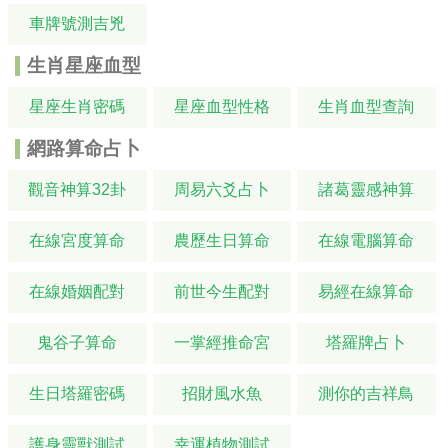
車牌號測吉兇
生肖星座血型
星座生肖密碼
星座血型性格
生肖血型查詢
網路算命占卜
觀音神算32卦
周易六爻占卜
諸葛靈感神算
在線宮度算命
農歷生日算命
在線電腦算命
在線婚姻配對
前世今生配對
易經在線算命
鬼谷子算命
一掌經推命宮
塔羅牌占卜
生日塔羅密碼
招財風水魚
測你的吉祥鳥
護身靈獸測試
幸運植物測試