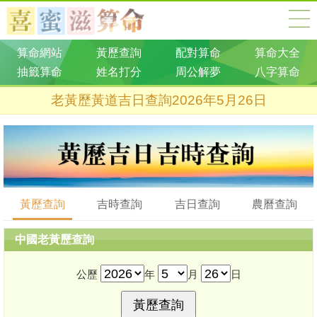
算命網站
黃歷查詢
配對算命
算命大全
抽籤算命
姓名打分
周公解夢
八字算命
老黃歷黃道吉日查詢2026年5月26日
黃歷查詢
吉時查詢
吉日查詢
農曆查詢
中國老黃歷查詢
公歷
年
月
日