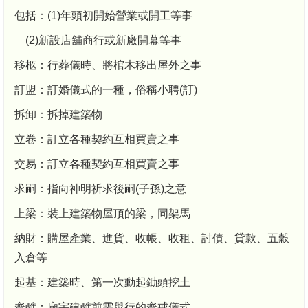
包括：(1)年頭初開始營業或開工等事
(2)新設店舖商行或新廠開幕等事
移柩：行葬儀時、將棺木移出屋外之事
訂盟：訂婚儀式的一種，俗稱小聘(訂)
拆卸：拆掉建築物
立卷：訂立各種契約互相買賣之事
交易：訂立各種契約互相買賣之事
求嗣：指向神明祈求後嗣(子孫)之意
上梁：裝上建築物屋頂的梁，同架馬
納財：購屋產業、進貨、收帳、收租、討債、貸款、五穀
入倉等
起基：建築時、第一次動起鋤頭挖土
齋醮：廟宇建醮前需舉行的齋戒儀式