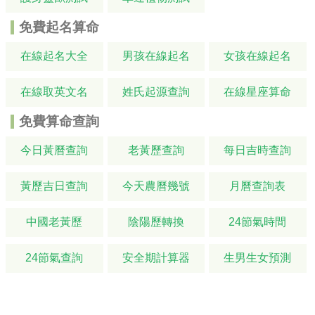
免費起名算命
在線起名大全
男孩在線起名
女孩在線起名
在線取英文名
姓氏起源查詢
在線星座算命
免費算命查詢
今日黃曆查詢
老黃歷查詢
每日吉時查詢
黃歷吉日查詢
今天農曆幾號
月曆查詢表
中國老黃歷
陰陽歷轉換
24節氣時間
24節氣查詢
安全期計算器
生男生女預測