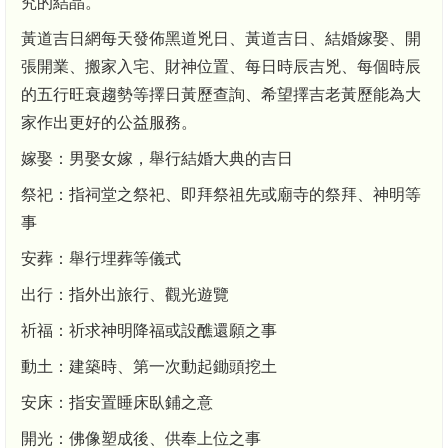
究的結晶。
黃道吉日網每天發佈黑道兇日、黃道吉日、結婚嫁娶、開
張開業、搬家入宅、財神位置、每日時辰吉兇、每個時辰
的五行旺衰趨勢等擇日黃歷查詢、希望擇吉老黃歷能為大
家作出更好的公益服務。
嫁娶：男娶女嫁，舉行結婚大典的吉日
祭祀：指祠堂之祭祀、即拜祭祖先或廟寺的祭拜、神明等
事
安葬：舉行埋葬等儀式
出行：指外出旅行、觀光遊覽
祈福：祈求神明降福或設醮還願之事
動土：建築時、第一次動起鋤頭挖土
安床：指安置睡床臥鋪之意
開光：佛像塑成後、供奉上位之事