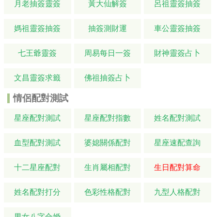
月老抽簽靈簽
黃大仙解簽
呂祖靈簽抽簽
媽祖靈簽抽簽
抽簽測財運
車公靈簽抽簽
七王爺靈簽
周易每日一簽
財神靈簽占卜
文昌靈簽求籤
佛祖抽簽占卜
情侶配對測試
星座配對測試
星座配對指數
姓名配對測試
血型配對測試
婆媳關係配對
星座速配查詢
十二星座配對
生肖屬相配對
生日配對算命
姓名配對打分
色彩性格配對
九型人格配對
男女八字合婚