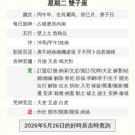
星期二 雙子座
歲次：
丙午年、生肖屬馬、癸已月、庚子日
每日胎神：
占碓磨房內南
五行：
壁上土 危執位
沖：
沖馬(甲午)煞南
彭祖百忌：
庚不經絡織機虛張 子不問卜自惹禍殃
吉神宜趨：
月德 天喜 鳴犬對
宜
：
訂盟/訂婚 納采/文定/過訂/完聘/大定 嫁娶/結
婚/婚嫁 解除 祭祀 祈福 求嗣/求子/生子 開光
出行 解除 出火 拆卸 入宅 移徙/喬遷/搬家/搬
遷 安床 栽種 納畜 動土 破土 謝土 安葬 修墳
兇神宜忌：
天吏 五虛 白虎
忌
：
作灶 開市/開業/開張 經絡