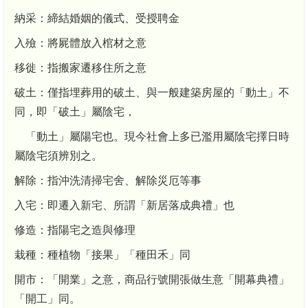
納采：締結婚姻的儀式、受授聘金
入殮：將屍體放入棺材之意
移徙：指搬家遷移住所之意
破土：僅指埋葬用的破土、與一般建築房屋的「動土」不
同，即「破土」屬陰宅，
「動土」屬陽宅也。現今社會上多已濫用屬陰宅擇日時
屬陰宅須辨別之。
解除：指沖洗清掃宅舍、解除災厄等事
入宅：即遷入新宅、所謂「新居落成典禮」也
修造：指陽宅之造與修理
栽種：種植物「接果」「種田禾」同
開市：「開業」之意，商品行號開張做生意「開幕典禮」
「開工」同。