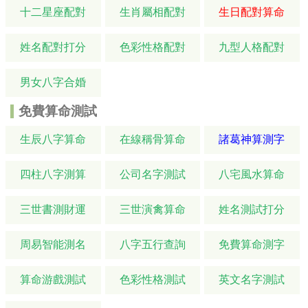
十二星座配對
生肖屬相配對
生日配對算命
姓名配對打分
色彩性格配對
九型人格配對
男女八字合婚
免費算命測試
生辰八字算命
在線稱骨算命
諸葛神算測字
四柱八字測算
公司名字測試
八宅風水算命
三世書測財運
三世演禽算命
姓名測試打分
周易智能測名
八字五行查詢
免費算命測字
算命游戲測試
色彩性格測試
英文名字測試