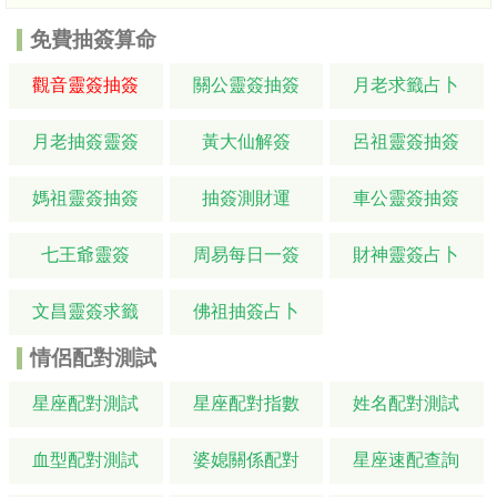
免費抽簽算命
觀音靈簽抽簽
關公靈簽抽簽
月老求籤占卜
月老抽簽靈簽
黃大仙解簽
呂祖靈簽抽簽
媽祖靈簽抽簽
抽簽測財運
車公靈簽抽簽
七王爺靈簽
周易每日一簽
財神靈簽占卜
文昌靈簽求籤
佛祖抽簽占卜
情侶配對測試
星座配對測試
星座配對指數
姓名配對測試
血型配對測試
婆媳關係配對
星座速配查詢