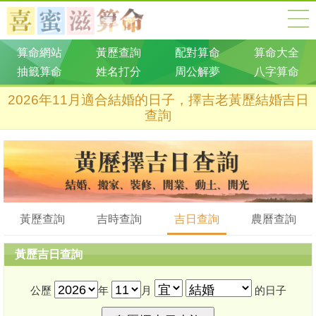
算命網站
黃歷查詢
配對算命
算命大全
抽籤算命
姓名打分
周公解夢
八字算命
2026年11月適合結婚的日子，擇吉老黃歷結婚吉日
查詢
黃歷查詢
吉時查詢
吉日查詢
農曆查詢
黃歷吉日查詢
公歷
年
月
的日子