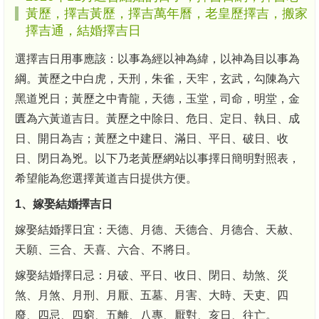
黃歷，擇吉黃歷，擇吉萬年曆，老皇歷擇吉，搬家
擇吉通，結婚擇吉日
選擇吉日用事應該：以事為經以神為緯，以神為目以事為
綱。黃歷之中白虎，天刑，朱雀，天牢，玄武，勾陳為六
黑道兇日；黃歷之中青龍，天德，玉堂，司命，明堂，金
匱為六黃道吉日。黃歷之中除日、危日、定日、執日、成
日、開日為吉；黃歷之中建日、滿日、平日、破日、收
日、閉日為兇。以下乃老黃歷網站以事擇日簡明對照表，
希望能為您選擇黃道吉日提供方便。
1、嫁娶結婚擇吉日
嫁娶結婚擇日宜：天德、月德、天德合、月德合、天赦、
天願、三合、天喜、六合、不將日。
嫁娶結婚擇日忌：月破、平日、收日、閉日、劫煞、災
煞、月煞、月刑、月厭、五墓、月害、大時、天吏、四
廢、四忌、四窮、五離、八專、厭對、亥日、往亡。