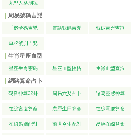
九型人格測試
周易號碼吉兇
手機號碼吉兇
電話號碼吉兇
號碼吉兇查詢
車牌號測吉兇
生肖星座血型
星座生肖密碼
星座血型性格
生肖血型查詢
網路算命占卜
觀音神算32卦
周易六爻占卜
諸葛靈感神算
在線宮度算命
農歷生日算命
在線電腦算命
在線婚姻配對
前世今生配對
易經在線算命