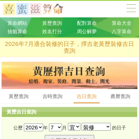
算命網站
黃歷查詢
配對算命
算命大全
抽籤算命
姓名打分
周公解夢
八字算命
2026年7月適合裝修的日子，擇吉老黃歷裝修吉日
查詢
黃歷查詢
吉時查詢
吉日查詢
農曆查詢
黃歷吉日查詢
公歷
年
月
的日子