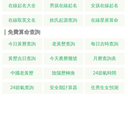
在線起名大全
男孩在線起名
女孩在線起名
在線取英文名
姓氏起源查詢
在線星座算命
免費算命查詢
今日黃曆查詢
老黃歷查詢
每日吉時查詢
黃歷吉日查詢
今天農曆幾號
月曆查詢表
中國老黃歷
陰陽歷轉換
24節氣時間
24節氣查詢
安全期計算器
生男生女預測