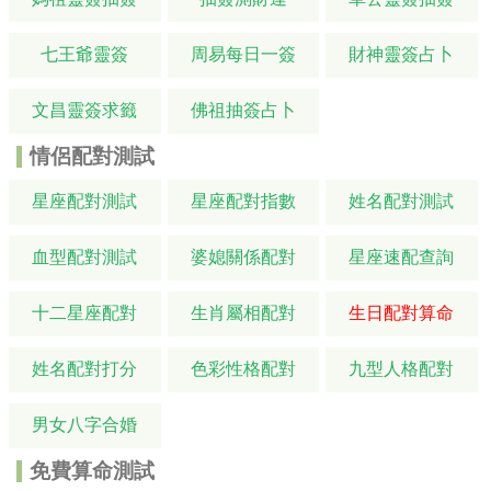
七王爺靈簽
周易每日一簽
財神靈簽占卜
文昌靈簽求籤
佛祖抽簽占卜
情侶配對測試
星座配對測試
星座配對指數
姓名配對測試
血型配對測試
婆媳關係配對
星座速配查詢
十二星座配對
生肖屬相配對
生日配對算命
姓名配對打分
色彩性格配對
九型人格配對
男女八字合婚
免費算命測試