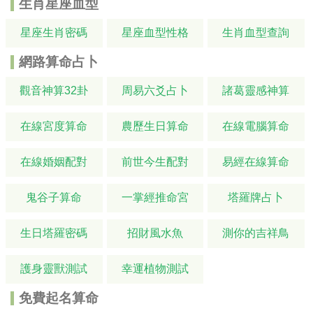
生肖星座血型
星座生肖密碼
星座血型性格
生肖血型查詢
網路算命占卜
觀音神算32卦
周易六爻占卜
諸葛靈感神算
在線宮度算命
農歷生日算命
在線電腦算命
在線婚姻配對
前世今生配對
易經在線算命
鬼谷子算命
一掌經推命宮
塔羅牌占卜
生日塔羅密碼
招財風水魚
測你的吉祥鳥
護身靈獸測試
幸運植物測試
免費起名算命