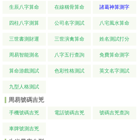
生辰八字算命
在線稱骨算命
諸葛神算測字
四柱八字測算
公司名字測試
八宅風水算命
三世書測財運
三世演禽算命
姓名測試打分
周易智能測名
八字五行查詢
免費算命測字
算命游戲測試
色彩性格測試
英文名字測試
九型人格測試
周易號碼吉兇
手機號碼吉兇
電話號碼吉兇
號碼吉兇查詢
車牌號測吉兇