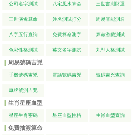
公司名字測試
八宅風水算命
三世書測財運
三世演禽算命
姓名測試打分
周易智能測名
八字五行查詢
免費算命測字
算命游戲測試
色彩性格測試
英文名字測試
九型人格測試
周易號碼吉兇
手機號碼吉兇
電話號碼吉兇
號碼吉兇查詢
車牌號測吉兇
生肖星座血型
星座生肖密碼
星座血型性格
生肖血型查詢
免費抽簽算命