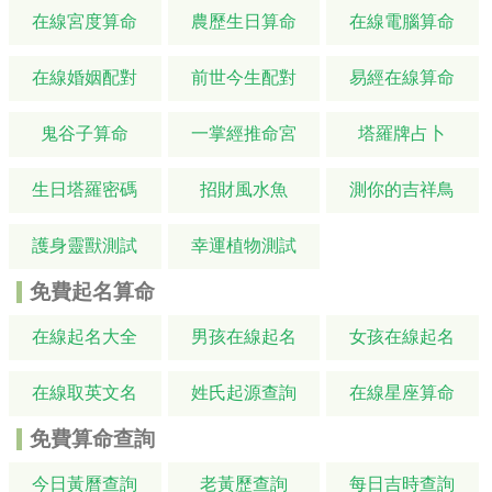
在線宮度算命
農歷生日算命
在線電腦算命
在線婚姻配對
前世今生配對
易經在線算命
鬼谷子算命
一掌經推命宮
塔羅牌占卜
生日塔羅密碼
招財風水魚
測你的吉祥鳥
護身靈獸測試
幸運植物測試
免費起名算命
在線起名大全
男孩在線起名
女孩在線起名
在線取英文名
姓氏起源查詢
在線星座算命
免費算命查詢
今日黃曆查詢
老黃歷查詢
每日吉時查詢