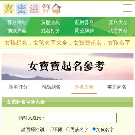
算命網站
黃歷查詢
配對算命
算命大全
抽籤算命
姓名打分
周公解夢
八字算命
女孩起名，女孩名字大全，女寶寶起名，女孩名字
姓名打分
周易測名
起名大全
英文起名
女孩起名字庫大全
請輸入姓氏：
請選擇性別：
不限
男孩名字
女孩名字