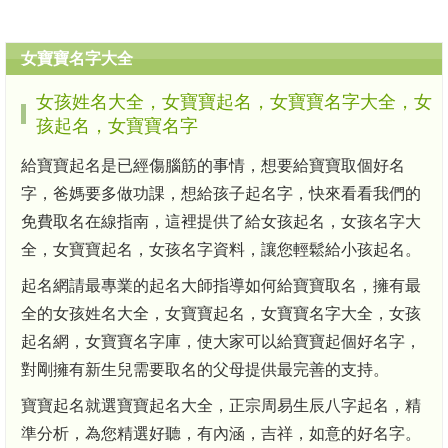
女寶寶名字大全
女孩姓名大全，女寶寶起名，女寶寶名字大全，女
孩起名，女寶寶名字
給寶寶起名是已經傷腦筋的事情，想要給寶寶取個好名
字，爸媽要多做功課，想給孩子起名字，快來看看我們的
免費取名在線指南，這裡提供了給女孩起名，女孩名字大
全，女寶寶起名，女孩名字資料，讓您輕鬆給小孩起名。
起名網請最專業的起名大師指導如何給寶寶取名，擁有最
全的女孩姓名大全，女寶寶起名，女寶寶名字大全，女孩
起名網，女寶寶名字庫，使大家可以給寶寶起個好名字，
對剛擁有新生兒需要取名的父母提供最完善的支持。
寶寶起名就選寶寶起名大全，正宗周易生辰八字起名，精
準分析，為您精選好聽，有內涵，吉祥，如意的好名字。