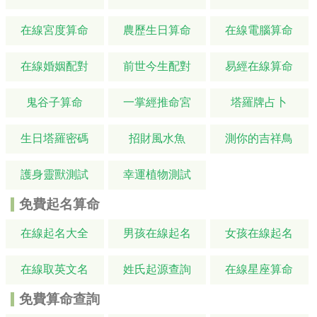
在線宮度算命
農歷生日算命
在線電腦算命
在線婚姻配對
前世今生配對
易經在線算命
鬼谷子算命
一掌經推命宮
塔羅牌占卜
生日塔羅密碼
招財風水魚
測你的吉祥鳥
護身靈獸測試
幸運植物測試
免費起名算命
在線起名大全
男孩在線起名
女孩在線起名
在線取英文名
姓氏起源查詢
在線星座算命
免費算命查詢