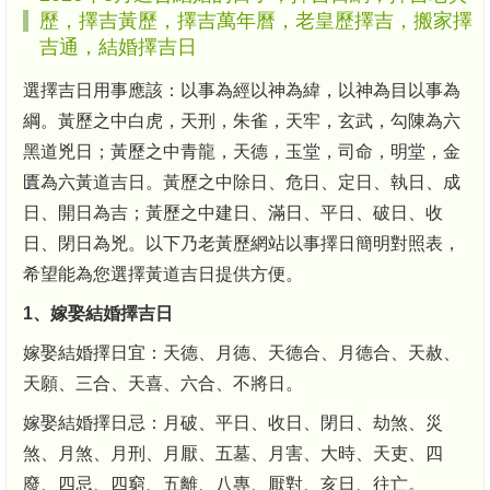
歷，擇吉黃歷，擇吉萬年曆，老皇歷擇吉，搬家擇
吉通，結婚擇吉日
選擇吉日用事應該：以事為經以神為緯，以神為目以事為
綱。黃歷之中白虎，天刑，朱雀，天牢，玄武，勾陳為六
黑道兇日；黃歷之中青龍，天德，玉堂，司命，明堂，金
匱為六黃道吉日。黃歷之中除日、危日、定日、執日、成
日、開日為吉；黃歷之中建日、滿日、平日、破日、收
日、閉日為兇。以下乃老黃歷網站以事擇日簡明對照表，
希望能為您選擇黃道吉日提供方便。
1、嫁娶結婚擇吉日
嫁娶結婚擇日宜：天德、月德、天德合、月德合、天赦、
天願、三合、天喜、六合、不將日。
嫁娶結婚擇日忌：月破、平日、收日、閉日、劫煞、災
煞、月煞、月刑、月厭、五墓、月害、大時、天吏、四
廢、四忌、四窮、五離、八專、厭對、亥日、往亡。