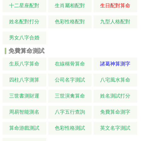
十二星座配對
生肖屬相配對
生日配對算命
姓名配對打分
色彩性格配對
九型人格配對
男女八字合婚
免費算命測試
生辰八字算命
在線稱骨算命
諸葛神算測字
四柱八字測算
公司名字測試
八宅風水算命
三世書測財運
三世演禽算命
姓名測試打分
周易智能測名
八字五行查詢
免費算命測字
算命游戲測試
色彩性格測試
英文名字測試