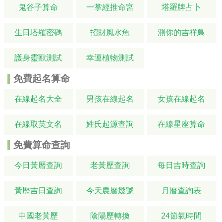
鬼谷子算命
一掌經推命宮
塔羅牌占卜
生日塔羅密碼
招財風水魚
測你的吉祥鳥
護身靈獸測試
幸運植物測試
免費起名算命
在線起名大全
男孩在線起名
女孩在線起名
在線取英文名
姓氏起源查詢
在線星座算命
免費算命查詢
今日黃曆查詢
老黃歷查詢
每日吉時查詢
黃歷吉日查詢
今天農曆幾號
月曆查詢表
中國老黃歷
陰陽歷轉換
24節氣時間