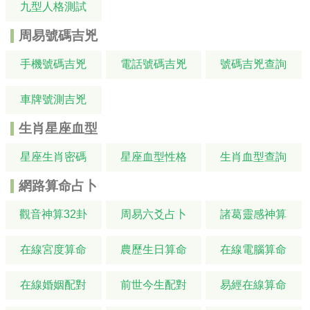
九型人格測試
周易號碼吉兇
手機號碼吉兇
電話號碼吉兇
號碼吉兇查詢
車牌號測吉兇
生肖星座血型
星座生肖密碼
星座血型性格
生肖血型查詢
網路算命占卜
觀音神算32卦
周易六爻占卜
諸葛靈感神算
在線宮度算命
農歷生日算命
在線電腦算命
在線婚姻配對
前世今生配對
易經在線算命