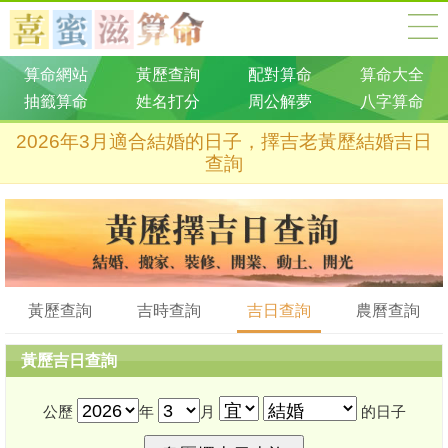
算命網站
黃歷查詢
配對算命
算命大全
抽籤算命
姓名打分
周公解夢
八字算命
2026年3月適合結婚的日子，擇吉老黃歷結婚吉日
查詢
黃歷查詢
吉時查詢
吉日查詢
農曆查詢
黃歷吉日查詢
公歷
年
月
的日子