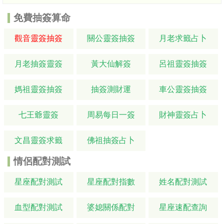
免費抽簽算命
觀音靈簽抽簽
關公靈簽抽簽
月老求籤占卜
月老抽簽靈簽
黃大仙解簽
呂祖靈簽抽簽
媽祖靈簽抽簽
抽簽測財運
車公靈簽抽簽
七王爺靈簽
周易每日一簽
財神靈簽占卜
文昌靈簽求籤
佛祖抽簽占卜
情侶配對測試
星座配對測試
星座配對指數
姓名配對測試
血型配對測試
婆媳關係配對
星座速配查詢