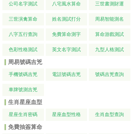
公司名字測試
八宅風水算命
三世書測財運
三世演禽算命
姓名測試打分
周易智能測名
八字五行查詢
免費算命測字
算命游戲測試
色彩性格測試
英文名字測試
九型人格測試
周易號碼吉兇
手機號碼吉兇
電話號碼吉兇
號碼吉兇查詢
車牌號測吉兇
生肖星座血型
星座生肖密碼
星座血型性格
生肖血型查詢
免費抽簽算命