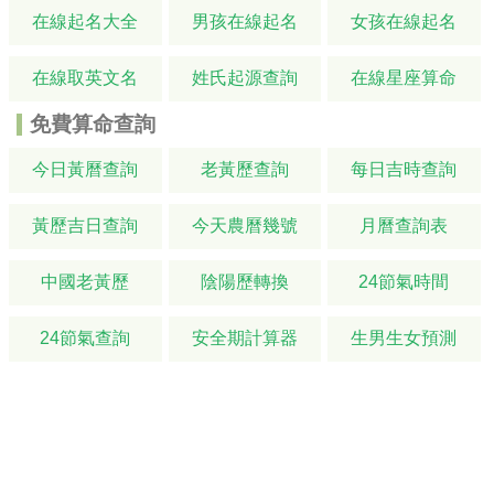
在線起名大全
男孩在線起名
女孩在線起名
在線取英文名
姓氏起源查詢
在線星座算命
免費算命查詢
今日黃曆查詢
老黃歷查詢
每日吉時查詢
黃歷吉日查詢
今天農曆幾號
月曆查詢表
中國老黃歷
陰陽歷轉換
24節氣時間
24節氣查詢
安全期計算器
生男生女預測