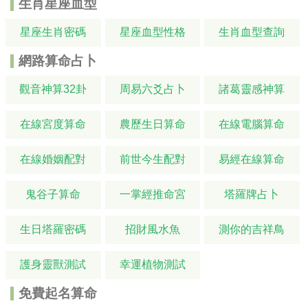
生肖星座血型
星座生肖密碼
星座血型性格
生肖血型查詢
網路算命占卜
觀音神算32卦
周易六爻占卜
諸葛靈感神算
在線宮度算命
農歷生日算命
在線電腦算命
在線婚姻配對
前世今生配對
易經在線算命
鬼谷子算命
一掌經推命宮
塔羅牌占卜
生日塔羅密碼
招財風水魚
測你的吉祥鳥
護身靈獸測試
幸運植物測試
免費起名算命