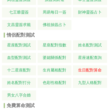
七王爺靈簽
周易每日一簽
財神靈簽占卜
文昌靈簽求籤
佛祖抽簽占卜
情侶配對測試
星座配對測試
星座配對指數
姓名配對測試
血型配對測試
婆媳關係配對
星座速配查詢
十二星座配對
生肖屬相配對
生日配對算命
姓名配對打分
色彩性格配對
九型人格配對
男女八字合婚
免費算命測試