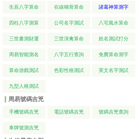
生辰八字算命
在線稱骨算命
諸葛神算測字
四柱八字測算
公司名字測試
八宅風水算命
三世書測財運
三世演禽算命
姓名測試打分
周易智能測名
八字五行查詢
免費算命測字
算命游戲測試
色彩性格測試
英文名字測試
九型人格測試
周易號碼吉兇
手機號碼吉兇
電話號碼吉兇
號碼吉兇查詢
車牌號測吉兇