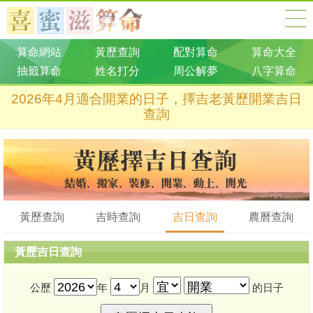
算命網站
黃歷查詢
配對算命
算命大全
抽籤算命
姓名打分
周公解夢
八字算命
2026年4月適合開業的日子，擇吉老黃歷開業吉日
查詢
黃歷查詢
吉時查詢
吉日查詢
農曆查詢
黃歷吉日查詢
公歷
年
月
的日子