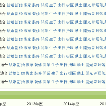
月適合
結婚
訂婚
搬家
裝修
開業
生子
出行
掛匾
動土
開光
新居落
月適合
結婚
訂婚
搬家
裝修
開業
生子
出行
掛匾
動土
開光
新居落
月適合
結婚
訂婚
搬家
裝修
開業
生子
出行
掛匾
動土
開光
新居落
月適合
結婚
訂婚
搬家
裝修
開業
生子
出行
掛匾
動土
開光
新居落
月適合
結婚
訂婚
搬家
裝修
開業
生子
出行
掛匾
動土
開光
新居落
月適合
結婚
訂婚
搬家
裝修
開業
生子
出行
掛匾
動土
開光
新居落
月適合
結婚
訂婚
搬家
裝修
開業
生子
出行
掛匾
動土
開光
新居落
0月適合
結婚
訂婚
搬家
裝修
開業
生子
出行
掛匾
動土
開光
新居落
1月適合
結婚
訂婚
搬家
裝修
開業
生子
出行
掛匾
動土
開光
新居落
2月適合
結婚
訂婚
搬家
裝修
開業
生子
出行
掛匾
動土
開光
新居落
2年歷
2013年歷
2014年歷
20