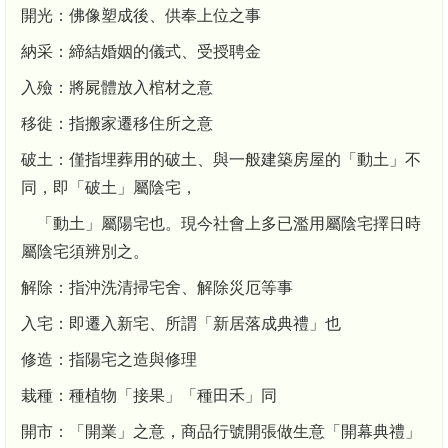
開光：佛像塑成後、供奉上位之事
納采：締結婚姻的儀式、受授聘金
入殮：將屍體放入棺材之意
移徙：指搬家遷移住所之意
破土：僅指埋葬用的破土、與一般建築房屋的「動土」不
同，即「破土」屬陰宅，
「動土」屬陽宅也。現今社會上多已濫用屬陰宅擇日時
屬陰宅須辨別之。
解除：指沖洗清掃宅舍、解除災厄等事
入宅：即遷入新宅、所謂「新居落成典禮」也
修造：指陽宅之造與修理
栽種：種植物「接果」「種田禾」同
開市：「開業」之意，商品行號開張做生意「開幕典禮」