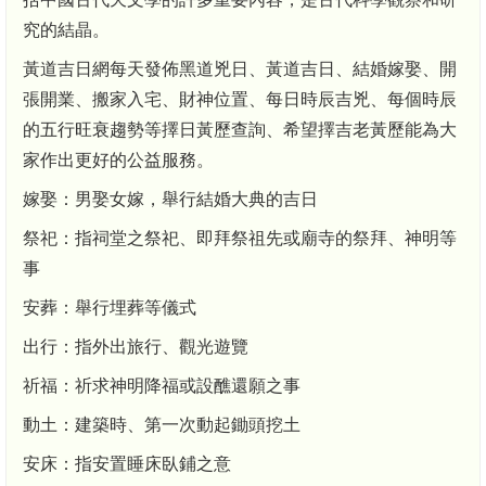
究的結晶。
黃道吉日網每天發佈黑道兇日、黃道吉日、結婚嫁娶、開
張開業、搬家入宅、財神位置、每日時辰吉兇、每個時辰
的五行旺衰趨勢等擇日黃歷查詢、希望擇吉老黃歷能為大
家作出更好的公益服務。
嫁娶：男娶女嫁，舉行結婚大典的吉日
祭祀：指祠堂之祭祀、即拜祭祖先或廟寺的祭拜、神明等
事
安葬：舉行埋葬等儀式
出行：指外出旅行、觀光遊覽
祈福：祈求神明降福或設醮還願之事
動土：建築時、第一次動起鋤頭挖土
安床：指安置睡床臥鋪之意