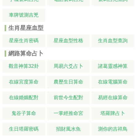
車牌號測吉兇
生肖星座血型
星座生肖密碼
星座血型性格
生肖血型查詢
網路算命占卜
觀音神算32卦
周易六爻占卜
諸葛靈感神算
在線宮度算命
農歷生日算命
在線電腦算命
在線婚姻配對
前世今生配對
易經在線算命
鬼谷子算命
一掌經推命宮
塔羅牌占卜
生日塔羅密碼
招財風水魚
測你的吉祥鳥