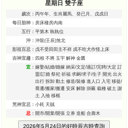
星期日 雙子座
歲次：
丙午年、生肖屬馬、癸已月、戊戍日
每日胎神：
房床棲房內南
五行：
平第木 執執位
沖：
沖龍(壬辰)煞北
彭祖百忌：
戊不受田田主不祥 戍不吃犬作怪上床
吉神宜趨：
四相 不將 玉宇 解神 金匱
宜
：
嫁娶/結婚/婚嫁 納采/文定/過訂/完聘/大定 訂
盟/訂婚 祭祀 祈福 求嗣/求子/生子 開光 出火
出行 拆卸 動土 修造/裝修 進人口 入宅 移徙/
喬遷/搬家/搬遷 安床 解除 掛匾 栽種 破土 謝
土 入殮 移柩
兇神宜忌：
小耗 天賊
忌
：
開市/開業/開張 立券 造船 合壽木