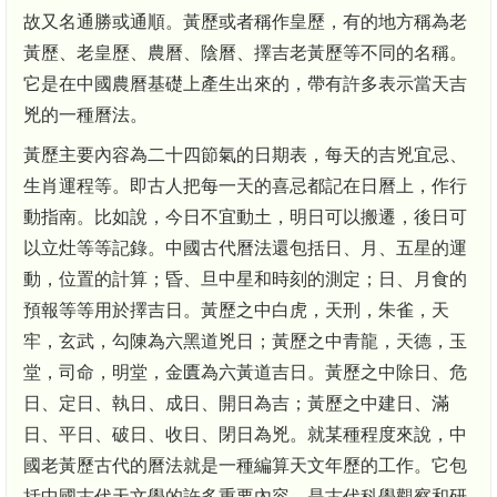
故又名通勝或通順。黃歷或者稱作皇歷，有的地方稱為老
黃歷、老皇歷、農曆、陰曆、擇吉老黃歷等不同的名稱。
它是在中國農曆基礎上產生出來的，帶有許多表示當天吉
兇的一種曆法。
黃歷主要內容為二十四節氣的日期表，每天的吉兇宜忌、
生肖運程等。即古人把每一天的喜忌都記在日曆上，作行
動指南。比如說，今日不宜動土，明日可以搬遷，後日可
以立灶等等記錄。中國古代曆法還包括日、月、五星的運
動，位置的計算；昏、旦中星和時刻的測定；日、月食的
預報等等用於擇吉日。黃歷之中白虎，天刑，朱雀，天
牢，玄武，勾陳為六黑道兇日；黃歷之中青龍，天德，玉
堂，司命，明堂，金匱為六黃道吉日。黃歷之中除日、危
日、定日、執日、成日、開日為吉；黃歷之中建日、滿
日、平日、破日、收日、閉日為兇。就某種程度來說，中
國老黃歷古代的曆法就是一種編算天文年歷的工作。它包
括中國古代天文學的許多重要內容，是古代科學觀察和研