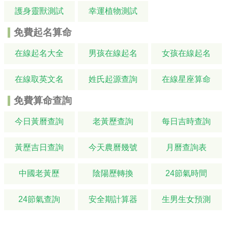
護身靈獸測試
幸運植物測試
免費起名算命
在線起名大全
男孩在線起名
女孩在線起名
在線取英文名
姓氏起源查詢
在線星座算命
免費算命查詢
今日黃曆查詢
老黃歷查詢
每日吉時查詢
黃歷吉日查詢
今天農曆幾號
月曆查詢表
中國老黃歷
陰陽歷轉換
24節氣時間
24節氣查詢
安全期計算器
生男生女預測