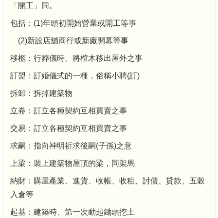
「開工」同。
包括：(1)年頭初開始營業或開工等事
(2)新設店舖商行或新廠開幕等事
移柩：行葬儀時、將棺木移出屋外之事
訂盟：訂婚儀式的一種，俗稱小聘(訂)
拆卸：拆掉建築物
立卷：訂立各種契約互相買賣之事
交易：訂立各種契約互相買賣之事
求嗣：指向神明祈求後嗣(子孫)之意
上梁：裝上建築物屋頂的梁，同架馬
納財：購屋產業、進貨、收帳、收租、討債、貸款、五穀
入倉等
起基：建築時、第一次動起鋤頭挖土