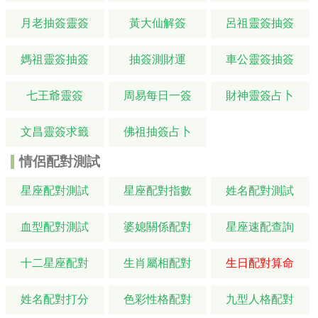
月老抽簽靈簽
黃大仙解簽
呂祖靈簽抽簽
媽祖靈簽抽簽
抽簽測財運
車公靈簽抽簽
七王爺靈簽
周易每日一簽
財神靈簽占卜
文昌靈簽求籤
佛祖抽簽占卜
情侶配對測試
星座配對測試
星座配對指數
姓名配對測試
血型配對測試
婆媳關係配對
星座速配查詢
十二星座配對
生肖屬相配對
生日配對算命
姓名配對打分
色彩性格配對
九型人格配對