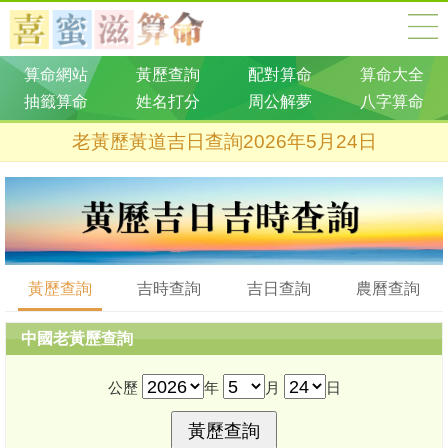
算命網站
黃歷查詢
配對算命
算命大全
抽籤算命
姓名打分
周公解夢
八字算命
老黃歷黃道吉日查詢2026年5月24日
黃歷查詢
吉時查詢
吉日查詢
農曆查詢
中國老黃歷查詢
公歷
年
月
日