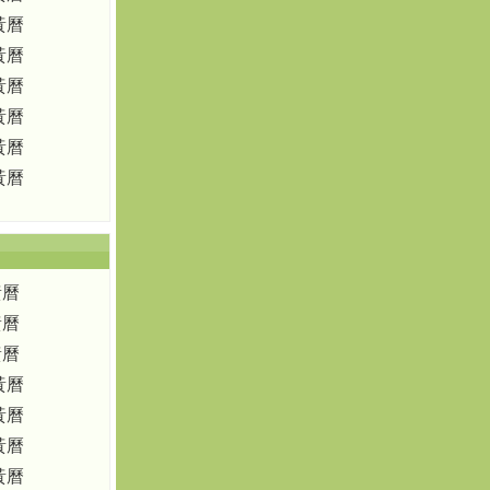
黃曆
黃曆
黃曆
黃曆
黃曆
黃曆
黃曆
黃曆
黃曆
黃曆
黃曆
黃曆
黃曆