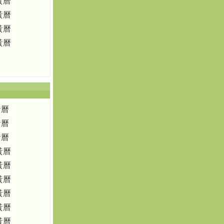
黃曆
黃曆
黃曆
黃曆
黃曆
黃曆
黃曆
黃曆
黃曆
黃曆
黃曆
黃曆
黃曆