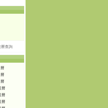
農曆查詢
黃曆
黃曆
黃曆
黃曆
黃曆
黃曆