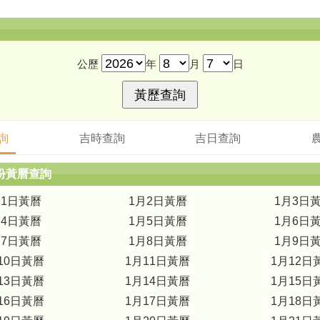
公歷
年
月
日
詢
吉時查詢
吉日查詢
月份黃曆查詢
月1日黃曆
1月2日黃曆
1月3日
月4日黃曆
1月5日黃曆
1月6日
月7日黃曆
1月8日黃曆
1月9日
10日黃曆
1月11日黃曆
1月12日
13日黃曆
1月14日黃曆
1月15日
16日黃曆
1月17日黃曆
1月18日