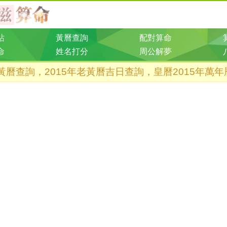
站
黃曆查詢
配對算命
命
姓名打分
周公解夢
年黃曆查詢，2015年老黃曆吉日查詢，皇曆2015年萬