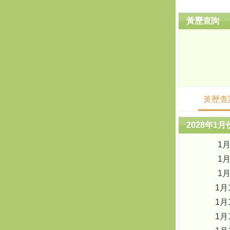
黃歷查詢
黃歷查
2028年1
1
1
1
1月
1月
1月