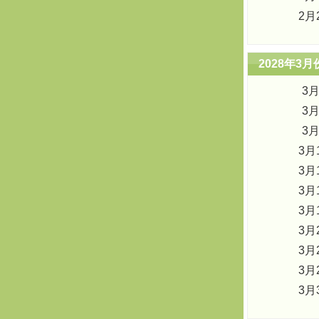
2月
2028年3
3
3
3
3月
3月
3月
3月
3月
3月
3月
3月