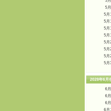
5
5
5月
5月
5月
5月
5月
5月
5月
5月
2028年6
6
6
6
6月