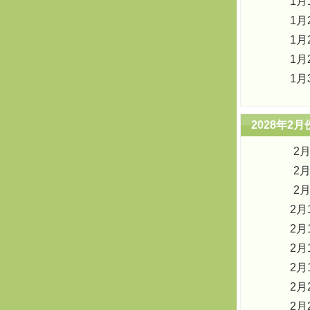
1月
1月
1月
1月
1月
2028年2
2
2
2
2月
2月
2月
2月
2月
2月