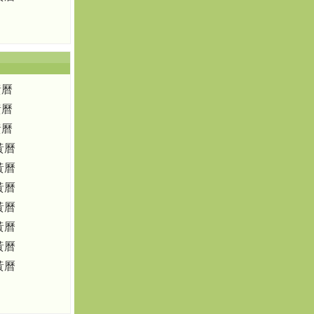
黃曆
黃曆
黃曆
黃曆
黃曆
黃曆
黃曆
黃曆
黃曆
黃曆