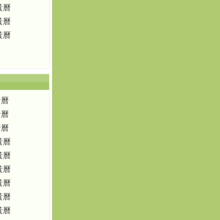
黃曆
黃曆
黃曆
黃曆
黃曆
黃曆
黃曆
黃曆
黃曆
黃曆
黃曆
黃曆