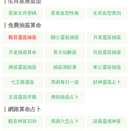
生肖星座血型
星座生肖密碼
星座血型性格
生肖血型查詢
免費抽簽算命
觀音靈簽抽簽
關公靈簽抽簽
月老靈簽抽簽
月老抽簽算命
黃大仙解簽
呂祖靈簽抽簽
媽祖靈簽抽簽
抽簽測財運
車公靈簽抽簽
七王爺靈簽
周易每日一簽
財神靈簽占卜
文昌靈簽求籤
佛祖抽簽占卜
網路算命占卜
觀音神算32卦
周易六爻占卜
諸葛靈感神算