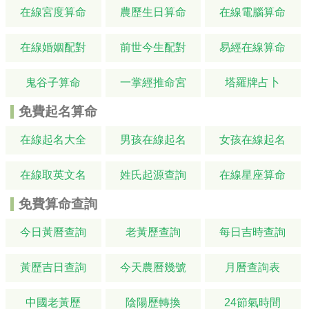
在線宮度算命
農歷生日算命
在線電腦算命
在線婚姻配對
前世今生配對
易經在線算命
鬼谷子算命
一掌經推命宮
塔羅牌占卜
免費起名算命
在線起名大全
男孩在線起名
女孩在線起名
在線取英文名
姓氏起源查詢
在線星座算命
免費算命查詢
今日黃曆查詢
老黃歷查詢
每日吉時查詢
黃歷吉日查詢
今天農曆幾號
月曆查詢表
中國老黃歷
陰陽歷轉換
24節氣時間