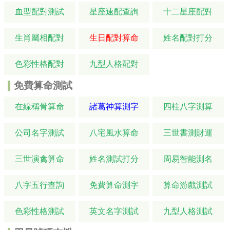
血型配對測試
星座速配查詢
十二星座配對
生肖屬相配對
生日配對算命
姓名配對打分
色彩性格配對
九型人格配對
免費算命測試
在線稱骨算命
諸葛神算測字
四柱八字測算
公司名字測試
八宅風水算命
三世書測財運
三世演禽算命
姓名測試打分
周易智能測名
八字五行查詢
免費算命測字
算命游戲測試
色彩性格測試
英文名字測試
九型人格測試