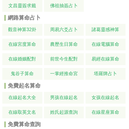
文昌靈簽求籤
佛祖抽簽占卜
網路算命占卜
觀音神算32卦
周易六爻占卜
諸葛靈感神算
在線宮度算命
農歷生日算命
在線電腦算命
在線婚姻配對
前世今生配對
易經在線算命
鬼谷子算命
一掌經推命宮
塔羅牌占卜
免費起名算命
在線起名大全
男孩在線起名
女孩在線起名
在線取英文名
姓氏起源查詢
在線星座算命
免費算命查詢