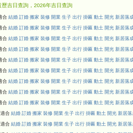
年黃歷吉日查詢，2026年吉日查詢
月適合
結婚
訂婚
搬家
裝修
開業
生子
出行
掛匾
動土
開光
新居落
月適合
結婚
訂婚
搬家
裝修
開業
生子
出行
掛匾
動土
開光
新居落
月適合
結婚
訂婚
搬家
裝修
開業
生子
出行
掛匾
動土
開光
新居落
月適合
結婚
訂婚
搬家
裝修
開業
生子
出行
掛匾
動土
開光
新居落
月適合
結婚
訂婚
搬家
裝修
開業
生子
出行
掛匾
動土
開光
新居落
月適合
結婚
訂婚
搬家
裝修
開業
生子
出行
掛匾
動土
開光
新居落
月適合
結婚
訂婚
搬家
裝修
開業
生子
出行
掛匾
動土
開光
新居落
月適合
結婚
訂婚
搬家
裝修
開業
生子
出行
掛匾
動土
開光
新居落
月適合
結婚
訂婚
搬家
裝修
開業
生子
出行
掛匾
動土
開光
新居落
0月適合
結婚
訂婚
搬家
裝修
開業
生子
出行
掛匾
動土
開光
新居落
1月適合
結婚
訂婚
搬家
裝修
開業
生子
出行
掛匾
動土
開光
新居落