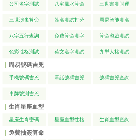
公司名字測試
八宅風水算命
三世書測財運
三世演禽算命
姓名測試打分
周易智能測名
八字五行查詢
免費算命測字
算命游戲測試
色彩性格測試
英文名字測試
九型人格測試
周易號碼吉兇
手機號碼吉兇
電話號碼吉兇
號碼吉兇查詢
車牌號測吉兇
生肖星座血型
星座生肖密碼
星座血型性格
生肖血型查詢
免費抽簽算命