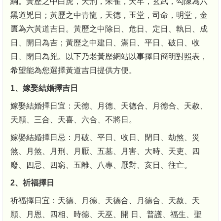
綱。黃歷之中白虎，天刑，朱雀，天牢，玄武，勾陳為六
黑道兇日；黃歷之中青龍，天德，玉堂，司命，明堂，金
匱為六黃道吉日。黃歷之中除日、危日、定日、執日、成
日、開日為吉；黃歷之中建日、滿日、平日、破日、收
日、閉日為兇。以下乃老黃歷網站以事擇日簡明對照表，
希望能為您選擇黃道吉日提供方便。
1、嫁娶結婚擇吉日
嫁娶結婚擇日宜：天德、月德、天德合、月德合、天赦、
天願、三合、天喜、六合、不將日。
嫁娶結婚擇日忌：月破、平日、收日、閉日、劫煞、災
煞、月煞、月刑、月厭、五墓、月害、大時、天吏、四
廢、四忌、四窮、五離、八專、厭對、亥日、往亡。
2、祈福擇日
祈福擇日宜：天德、月德、天德合、月德合、天赦、天
願、月恩、四相、時德、天巫、開 日、普護、福生、聖