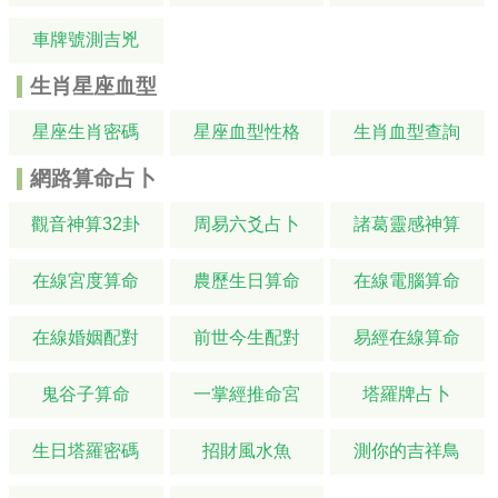
車牌號測吉兇
生肖星座血型
星座生肖密碼
星座血型性格
生肖血型查詢
網路算命占卜
觀音神算32卦
周易六爻占卜
諸葛靈感神算
在線宮度算命
農歷生日算命
在線電腦算命
在線婚姻配對
前世今生配對
易經在線算命
鬼谷子算命
一掌經推命宮
塔羅牌占卜
生日塔羅密碼
招財風水魚
測你的吉祥鳥