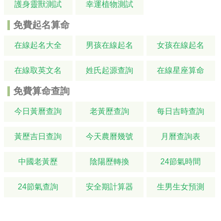
護身靈獸測試
幸運植物測試
免費起名算命
在線起名大全
男孩在線起名
女孩在線起名
在線取英文名
姓氏起源查詢
在線星座算命
免費算命查詢
今日黃曆查詢
老黃歷查詢
每日吉時查詢
黃歷吉日查詢
今天農曆幾號
月曆查詢表
中國老黃歷
陰陽歷轉換
24節氣時間
24節氣查詢
安全期計算器
生男生女預測