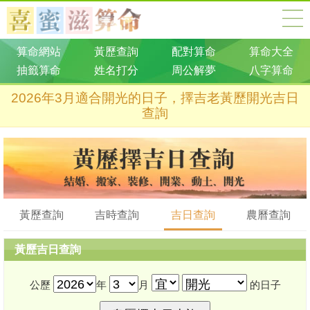
算命網站
黃歷查詢
配對算命
算命大全
抽籤算命
姓名打分
周公解夢
八字算命
2026年3月適合開光的日子，擇吉老黃歷開光吉日
查詢
黃歷查詢
吉時查詢
吉日查詢
農曆查詢
黃歷吉日查詢
公歷
年
月
的日子