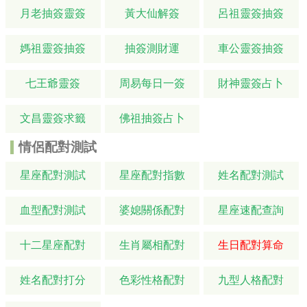
月老抽簽靈簽
黃大仙解簽
呂祖靈簽抽簽
媽祖靈簽抽簽
抽簽測財運
車公靈簽抽簽
七王爺靈簽
周易每日一簽
財神靈簽占卜
文昌靈簽求籤
佛祖抽簽占卜
情侶配對測試
星座配對測試
星座配對指數
姓名配對測試
血型配對測試
婆媳關係配對
星座速配查詢
十二星座配對
生肖屬相配對
生日配對算命
姓名配對打分
色彩性格配對
九型人格配對