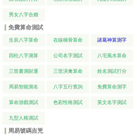
男女八字合婚
免費算命測試
生辰八字算命
在線稱骨算命
諸葛神算測字
四柱八字測算
公司名字測試
八宅風水算命
三世書測財運
三世演禽算命
姓名測試打分
周易智能測名
八字五行查詢
免費算命測字
算命游戲測試
色彩性格測試
英文名字測試
九型人格測試
周易號碼吉兇