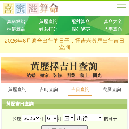
算命網站
黃歷查詢
配對算命
算命大全
抽籤算命
姓名打分
周公解夢
八字算命
2026年6月適合出行的日子，擇吉老黃歷出行吉日
查詢
黃歷查詢
吉時查詢
吉日查詢
農曆查詢
黃歷吉日查詢
公歷
年
月
的日子