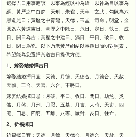
選擇吉日用事應該：以事為經以神為緯，以神為目以事為
綱。黃歷之中白虎，天刑，朱雀，天牢，玄武，勾陳為六
黑道兇日；黃歷之中青龍，天德，玉堂，司命，明堂，金
匱為六黃道吉日。黃歷之中除日、危日、定日、執日、成
日、開日為吉；黃歷之中建日、滿日、平日、破日、收
日、閉日為兇。以下乃老黃歷網站以事擇日簡明對照表，
希望能為您選擇黃道吉日提供方便。
1、嫁娶結婚擇吉日
嫁娶結婚擇日宜：天德、月德、天德合、月德合、天赦、
天願、三合、天喜、六合、不將日。
嫁娶結婚擇日忌：月破、平日、收日、閉日、劫煞、災
煞、月煞、月刑、月厭、五墓、月害、大時、天吏、四
廢、四忌、四窮、五離、八專、厭對、亥日、往亡。
2、祈福擇日
祈福擇日宜：天德、月德、天德合、月德合、天赦、天