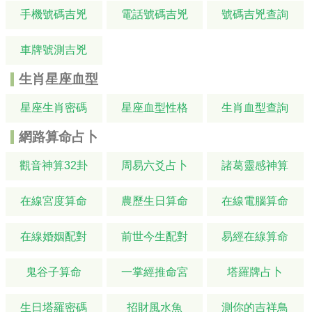
手機號碼吉兇
電話號碼吉兇
號碼吉兇查詢
車牌號測吉兇
生肖星座血型
星座生肖密碼
星座血型性格
生肖血型查詢
網路算命占卜
觀音神算32卦
周易六爻占卜
諸葛靈感神算
在線宮度算命
農歷生日算命
在線電腦算命
在線婚姻配對
前世今生配對
易經在線算命
鬼谷子算命
一掌經推命宮
塔羅牌占卜
生日塔羅密碼
招財風水魚
測你的吉祥鳥