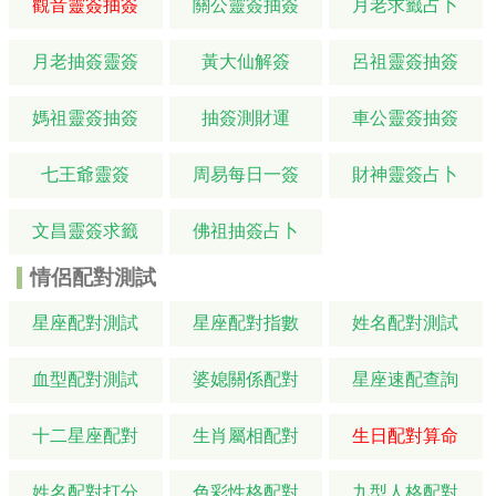
觀音靈簽抽簽
關公靈簽抽簽
月老求籤占卜
月老抽簽靈簽
黃大仙解簽
呂祖靈簽抽簽
媽祖靈簽抽簽
抽簽測財運
車公靈簽抽簽
七王爺靈簽
周易每日一簽
財神靈簽占卜
文昌靈簽求籤
佛祖抽簽占卜
情侶配對測試
星座配對測試
星座配對指數
姓名配對測試
血型配對測試
婆媳關係配對
星座速配查詢
十二星座配對
生肖屬相配對
生日配對算命
姓名配對打分
色彩性格配對
九型人格配對