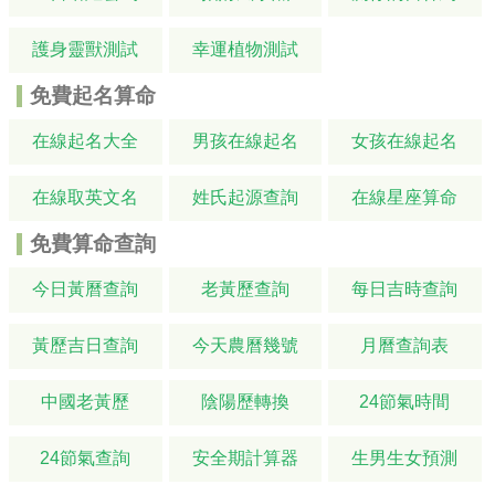
護身靈獸測試
幸運植物測試
免費起名算命
在線起名大全
男孩在線起名
女孩在線起名
在線取英文名
姓氏起源查詢
在線星座算命
免費算命查詢
今日黃曆查詢
老黃歷查詢
每日吉時查詢
黃歷吉日查詢
今天農曆幾號
月曆查詢表
中國老黃歷
陰陽歷轉換
24節氣時間
24節氣查詢
安全期計算器
生男生女預測