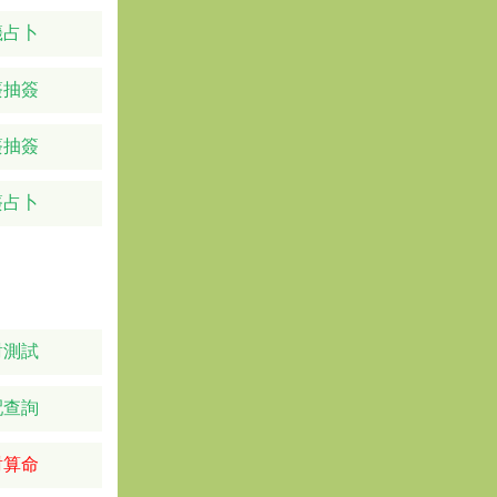
籤占卜
簽抽簽
簽抽簽
簽占卜
對測試
配查詢
對算命