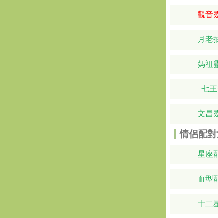
觀音
月老
媽祖
七王
文昌
情侶配對
星座
血型
十二