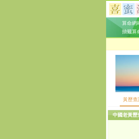
算命網
抽籤算
黃歷查
中國老黃歷