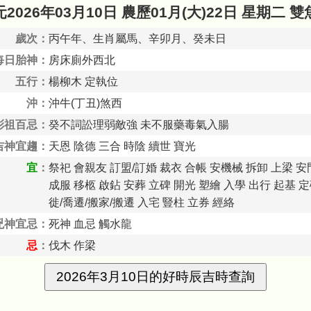
2026年03月10日 農歷01月(大)22日 星期二 
歲次：
丙午年、生肖屬馬、辛卯月、癸未日
每日胎神：
房床廁外西北
五行：
楊柳木 定執位
沖：
沖牛(丁丑)煞西
彭祖百忌：
癸不詞訟理弱敵強 未不服藥毒氣入腸
吉神宜趨：
天恩 陰德 三合 時陰 續世 寶光
宜
：
祭祀 會親友 訂盟/訂婚 裁衣 合帳 安機械 拆卸 上梁 安
成服 移柩 啟鉆 安葬 立碑 開光 塑繪 入學 出行 起基 定
徙/喬遷/搬家/搬遷 入宅 豎柱 立券 經絡
兇神宜忌：
死神 血忌 觸水龍
忌
：
伐木 作梁