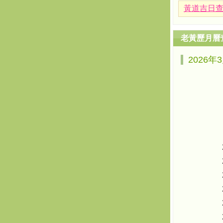
黃道吉日
老黃歷月曆
2026