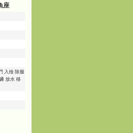
雙魚座
門 入殮 除服
磉 放水 移