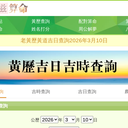
站
黃歷查詢
配對算命
命
姓名打分
周公解夢
老黃歷黃道吉日查詢2026年3月10日
詢
吉時查詢
吉日查詢
查詢
公歷
年
月
日