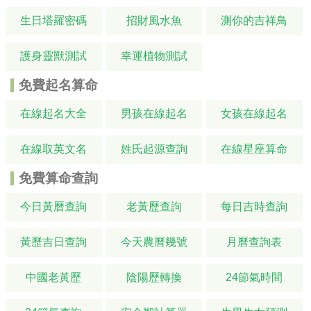
生日塔羅密碼
招財風水魚
測你的吉祥鳥
護身靈獸測試
幸運植物測試
免費起名算命
在線起名大全
男孩在線起名
女孩在線起名
在線取英文名
姓氏起源查詢
在線星座算命
免費算命查詢
今日黃曆查詢
老黃歷查詢
每日吉時查詢
黃歷吉日查詢
今天農曆幾號
月曆查詢表
中國老黃歷
陰陽歷轉換
24節氣時間