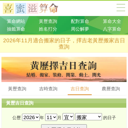
算命網站
黃歷查詢
配對算命
算命大全
抽籤算命
姓名打分
周公解夢
八字算命
2026年11月適合搬家的日子，擇吉老黃歷搬家吉日
查詢
黃歷查詢
吉時查詢
吉日查詢
農曆查詢
黃歷吉日查詢
公歷
年
月
的日子