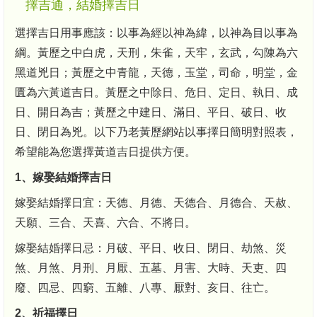
擇吉通，結婚擇吉日
選擇吉日用事應該：以事為經以神為緯，以神為目以事為
綱。黃歷之中白虎，天刑，朱雀，天牢，玄武，勾陳為六
黑道兇日；黃歷之中青龍，天德，玉堂，司命，明堂，金
匱為六黃道吉日。黃歷之中除日、危日、定日、執日、成
日、開日為吉；黃歷之中建日、滿日、平日、破日、收
日、閉日為兇。以下乃老黃歷網站以事擇日簡明對照表，
希望能為您選擇黃道吉日提供方便。
1、嫁娶結婚擇吉日
嫁娶結婚擇日宜：天德、月德、天德合、月德合、天赦、
天願、三合、天喜、六合、不將日。
嫁娶結婚擇日忌：月破、平日、收日、閉日、劫煞、災
煞、月煞、月刑、月厭、五墓、月害、大時、天吏、四
廢、四忌、四窮、五離、八專、厭對、亥日、往亡。
2、祈福擇日