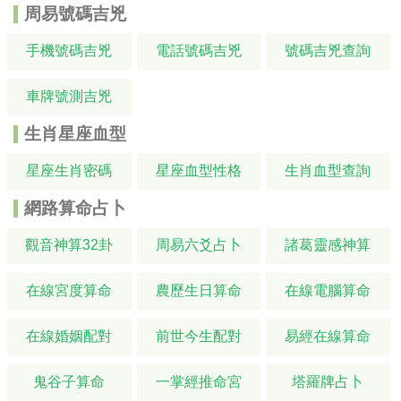
周易號碼吉兇
手機號碼吉兇
電話號碼吉兇
號碼吉兇查詢
車牌號測吉兇
生肖星座血型
星座生肖密碼
星座血型性格
生肖血型查詢
網路算命占卜
觀音神算32卦
周易六爻占卜
諸葛靈感神算
在線宮度算命
農歷生日算命
在線電腦算命
在線婚姻配對
前世今生配對
易經在線算命
鬼谷子算命
一掌經推命宮
塔羅牌占卜