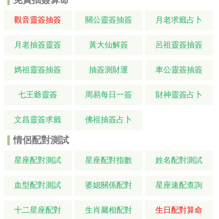
觀音靈簽抽簽
關公靈簽抽簽
月老求籤占卜
月老抽簽靈簽
黃大仙解簽
呂祖靈簽抽簽
媽祖靈簽抽簽
抽簽測財運
車公靈簽抽簽
七王爺靈簽
周易每日一簽
財神靈簽占卜
文昌靈簽求籤
佛祖抽簽占卜
情侶配對測試
星座配對測試
星座配對指數
姓名配對測試
血型配對測試
婆媳關係配對
星座速配查詢
十二星座配對
生肖屬相配對
生日配對算命