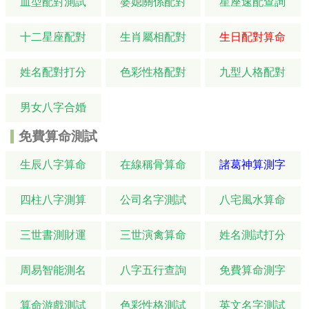
血型配對測試
婆媳關係配對
星座速配查詢
十二星座配對
生肖屬相配對
生日配對算命
姓名配對打分
色彩性格配對
九型人格配對
男女八字合婚
免費算命測試
生辰八字算命
在線稱骨算命
諸葛神算測字
四柱八字測算
公司名字測試
八宅風水算命
三世書測財運
三世演禽算命
姓名測試打分
周易智能測名
八字五行查詢
免費算命測字
算命游戲測試
色彩性格測試
英文名字測試