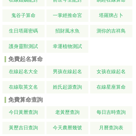
鬼谷子算命
一掌經推命宮
塔羅牌占卜
生日塔羅密碼
招財風水魚
測你的吉祥鳥
護身靈獸測試
幸運植物測試
免費起名算命
在線起名大全
男孩在線起名
女孩在線起名
在線取英文名
姓氏起源查詢
在線星座算命
免費算命查詢
今日黃曆查詢
老黃歷查詢
每日吉時查詢
黃歷吉日查詢
今天農曆幾號
月曆查詢表