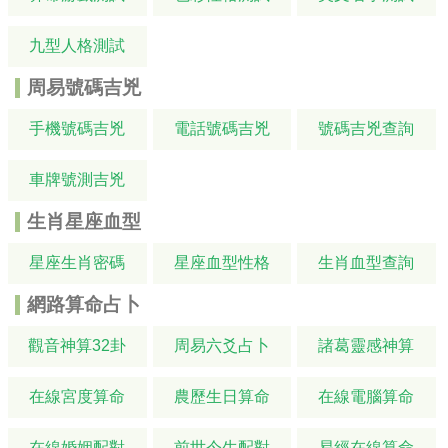
九型人格測試
周易號碼吉兇
手機號碼吉兇
電話號碼吉兇
號碼吉兇查詢
車牌號測吉兇
生肖星座血型
星座生肖密碼
星座血型性格
生肖血型查詢
網路算命占卜
觀音神算32卦
周易六爻占卜
諸葛靈感神算
在線宮度算命
農歷生日算命
在線電腦算命
在線婚姻配對
前世今生配對
易經在線算命