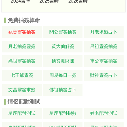
2024吉時
2025吉時
2026吉時
免費抽簽算命
觀音靈簽抽簽
關公靈簽抽簽
月老求籤占卜
月老抽簽靈簽
黃大仙解簽
呂祖靈簽抽簽
媽祖靈簽抽簽
抽簽測財運
車公靈簽抽簽
七王爺靈簽
周易每日一簽
財神靈簽占卜
文昌靈簽求籤
佛祖抽簽占卜
情侶配對測試
星座配對測試
星座配對指數
姓名配對測試