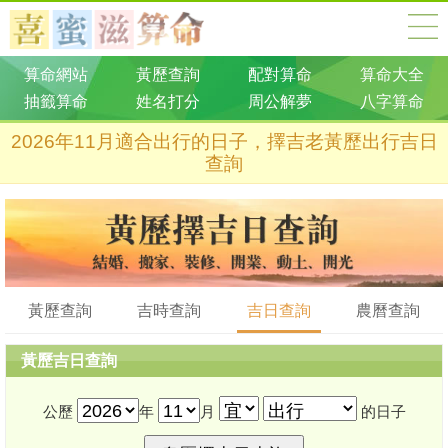
算命網站
黃歷查詢
配對算命
算命大全
抽籤算命
姓名打分
周公解夢
八字算命
2026年11月適合出行的日子，擇吉老黃歷出行吉日
查詢
黃歷查詢
吉時查詢
吉日查詢
農曆查詢
黃歷吉日查詢
公歷
年
月
的日子