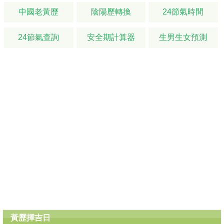
中國老黃歷
陰陽歷轉換
24節氣時間
24節氣查詢
安全期計算器
生男生女預測
黃歷擇吉日