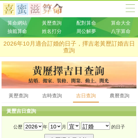
算命網站
黃歷查詢
配對算命
算命大全
抽籤算命
姓名打分
周公解夢
八字算命
2026年10月適合訂婚的日子，擇吉老黃歷訂婚吉日
查詢
黃歷查詢
吉時查詢
吉日查詢
農曆查詢
黃歷吉日查詢
公歷
年
月
的日子