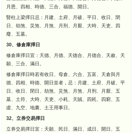
月恩、四相、時德、三合、福德、開日。
豎柱上梁擇日忌：月建、土府、月破、平日、收日、閉
日、劫煞、災煞、月煞、月刑、月厭、大時、天吏、四
廢、五墓。
30、修倉庫擇日
修倉庫擇日宜：天德、月德、天德合、月德合、天赦、天
願、三合、滿日。
修倉庫擇日時若有收日、母倉、六合、五富、天倉與月
德、四相、時德、開日並者，忌：月建、土府、月破、平
日、收日、閉日、劫煞、災煞、月煞、月刑、月厭、五
墓、土符、大時、天吏、小耗、天賊、四耗、四窮、五
虛、九空、地囊、土王用事日。
32、立券交易擇日
立券交易擇日宜：天願、民日、滿日、成日、開日、五