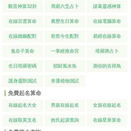
觀音神算32卦
周易六爻占卜
諸葛靈感神算
在線宮度算命
農歷生日算命
在線電腦算命
在線婚姻配對
前世今生配對
易經在線算命
鬼谷子算命
一掌經推命宮
塔羅牌占卜
生日塔羅密碼
招財風水魚
測你的吉祥鳥
護身靈獸測試
幸運植物測試
免費起名算命
在線起名大全
男孩在線起名
女孩在線起名
在線取英文名
姓氏起源查詢
在線星座算命