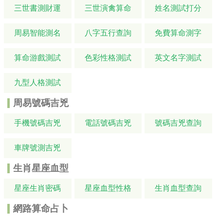
三世書測財運
三世演禽算命
姓名測試打分
周易智能測名
八字五行查詢
免費算命測字
算命游戲測試
色彩性格測試
英文名字測試
九型人格測試
周易號碼吉兇
手機號碼吉兇
電話號碼吉兇
號碼吉兇查詢
車牌號測吉兇
生肖星座血型
星座生肖密碼
星座血型性格
生肖血型查詢
網路算命占卜