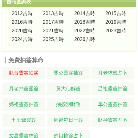
吉時查詢表
2012吉時
2013吉時
2014吉時
2015吉時
2016吉時
2017吉時
2018吉時
2019吉時
2020吉時
2021吉時
2022吉時
2023吉時
2024吉時
2025吉時
2026吉時
免費抽簽算命
觀音靈簽抽簽
關公靈簽抽簽
月老求籤占卜
月老抽簽靈簽
黃大仙解簽
呂祖靈簽抽簽
媽祖靈簽抽簽
抽簽測財運
車公靈簽抽簽
七王爺靈簽
周易每日一簽
財神靈簽占卜
文昌靈簽求籤
佛祖抽簽占卜