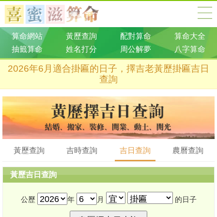
算命網站
黃歷查詢
配對算命
算命大全
抽籤算命
姓名打分
周公解夢
八字算命
2026年6月適合掛匾的日子，擇吉老黃歷掛匾吉日
查詢
黃歷查詢
吉時查詢
吉日查詢
農曆查詢
黃歷吉日查詢
公歷
年
月
的日子