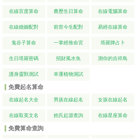
在線宮度算命
農歷生日算命
在線電腦算命
在線婚姻配對
前世今生配對
易經在線算命
鬼谷子算命
一掌經推命宮
塔羅牌占卜
生日塔羅密碼
招財風水魚
測你的吉祥鳥
護身靈獸測試
幸運植物測試
免費起名算命
在線起名大全
男孩在線起名
女孩在線起名
在線取英文名
姓氏起源查詢
在線星座算命
免費算命查詢