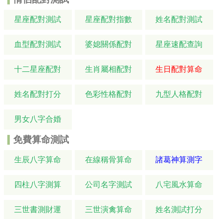
星座配對測試
星座配對指數
姓名配對測試
血型配對測試
婆媳關係配對
星座速配查詢
十二星座配對
生肖屬相配對
生日配對算命
姓名配對打分
色彩性格配對
九型人格配對
男女八字合婚
免費算命測試
生辰八字算命
在線稱骨算命
諸葛神算測字
四柱八字測算
公司名字測試
八宅風水算命
三世書測財運
三世演禽算命
姓名測試打分