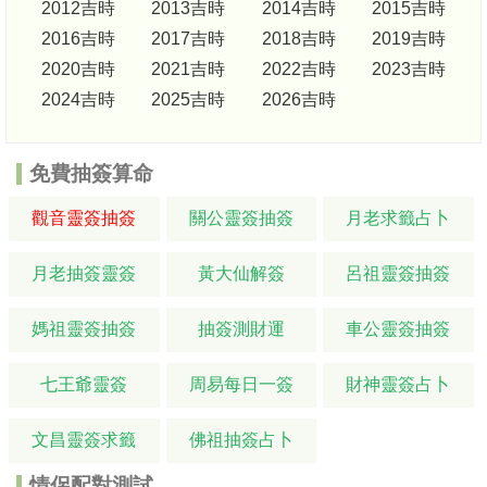
2012吉時
2013吉時
2014吉時
2015吉時
2016吉時
2017吉時
2018吉時
2019吉時
2020吉時
2021吉時
2022吉時
2023吉時
2024吉時
2025吉時
2026吉時
免費抽簽算命
觀音靈簽抽簽
關公靈簽抽簽
月老求籤占卜
月老抽簽靈簽
黃大仙解簽
呂祖靈簽抽簽
媽祖靈簽抽簽
抽簽測財運
車公靈簽抽簽
七王爺靈簽
周易每日一簽
財神靈簽占卜
文昌靈簽求籤
佛祖抽簽占卜
情侶配對測試