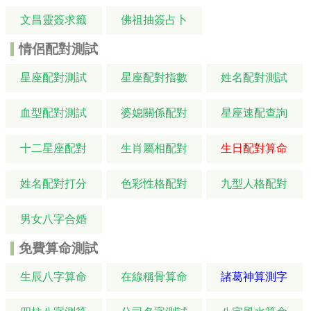
文昌靈簽求籤
佛祖抽簽占卜
情侶配對測試
星座配對測試
星座配對指數
姓名配對測試
血型配對測試
婆媳關係配對
星座速配查詢
十二星座配對
生肖屬相配對
生日配對算命
姓名配對打分
色彩性格配對
九型人格配對
男女八字合婚
免費算命測試
生辰八字算命
在線稱骨算命
諸葛神算測字