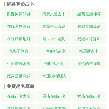
網路算命占卜
觀音神算32卦
周易六爻占卜
諸葛靈感神算
在線宮度算命
農歷生日算命
在線電腦算命
在線婚姻配對
前世今生配對
易經在線算命
鬼谷子算命
一掌經推命宮
塔羅牌占卜
生日塔羅密碼
招財風水魚
測你的吉祥鳥
護身靈獸測試
幸運植物測試
免費起名算命
在線起名大全
男孩在線起名
女孩在線起名
在線取英文名
姓氏起源查詢
在線星座算命