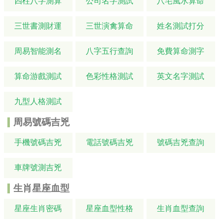
四柱八字測算
公司名字測試
八宅風水算命
三世書測財運
三世演禽算命
姓名測試打分
周易智能測名
八字五行查詢
免費算命測字
算命游戲測試
色彩性格測試
英文名字測試
九型人格測試
周易號碼吉兇
手機號碼吉兇
電話號碼吉兇
號碼吉兇查詢
車牌號測吉兇
生肖星座血型
星座生肖密碼
星座血型性格
生肖血型查詢