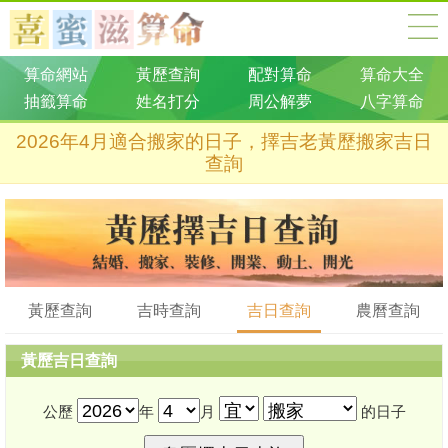
算命網站
黃歷查詢
配對算命
算命大全
抽籤算命
姓名打分
周公解夢
八字算命
2026年4月適合搬家的日子，擇吉老黃歷搬家吉日
查詢
黃歷查詢
吉時查詢
吉日查詢
農曆查詢
黃歷吉日查詢
公歷
年
月
的日子