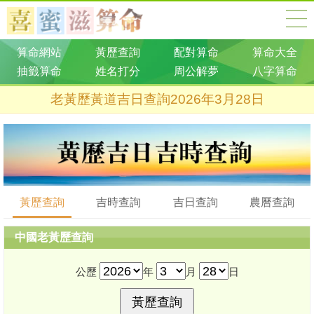
算命網站
黃歷查詢
配對算命
算命大全
抽籤算命
姓名打分
周公解夢
八字算命
老黃歷黃道吉日查詢2026年3月28日
黃歷查詢
吉時查詢
吉日查詢
農曆查詢
中國老黃歷查詢
公歷
年
月
日