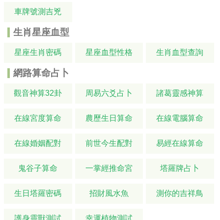
車牌號測吉兇
生肖星座血型
星座生肖密碼
星座血型性格
生肖血型查詢
網路算命占卜
觀音神算32卦
周易六爻占卜
諸葛靈感神算
在線宮度算命
農歷生日算命
在線電腦算命
在線婚姻配對
前世今生配對
易經在線算命
鬼谷子算命
一掌經推命宮
塔羅牌占卜
生日塔羅密碼
招財風水魚
測你的吉祥鳥
護身靈獸測試
幸運植物測試