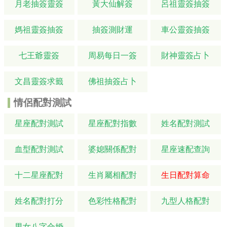
月老抽簽靈簽
黃大仙解簽
呂祖靈簽抽簽
媽祖靈簽抽簽
抽簽測財運
車公靈簽抽簽
七王爺靈簽
周易每日一簽
財神靈簽占卜
文昌靈簽求籤
佛祖抽簽占卜
情侶配對測試
星座配對測試
星座配對指數
姓名配對測試
血型配對測試
婆媳關係配對
星座速配查詢
十二星座配對
生肖屬相配對
生日配對算命
姓名配對打分
色彩性格配對
九型人格配對
男女八字合婚