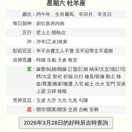
星期六 牡羊座
歲次：
丙午年、生肖屬馬、辛卯月、辛丑日
每日胎神：
廚灶廁房內南
五行：
壁上土 開執位
沖：
沖羊(乙未)煞東
彭祖百忌：
辛不合醬主人不嘗 丑不冠帶主不還鄉
吉神宜趨：
時陽 生氣 天倉 敬安
宜
：
嫁娶/結婚/婚嫁 訂盟/訂婚 納采/文定/過訂/完
聘/大定 祭祀 祈福 出行 修造/裝修 動土 移
徙/喬遷/搬家/搬遷 入宅 破土 出火 安門 安床
上梁 立碑 移柩
兇神宜忌：
五虛 九空 九坎 九焦 勾陳
忌
：
開市/開業/開張 交易 合帳 安葬