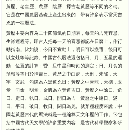
黃歷、老皇歷、農曆、陰曆、擇吉老黃歷等不同的名稱。
它是在中國農曆基礎上產生出來的，帶有許多表示當天吉
兇的一種曆法。
黃歷主要內容為二十四節氣的日期表，每天的吉兇宜忌、
生肖運程等。即古人把每一天的喜忌都記在日曆上，作行
動指南。比如說，今日不宜動土，明日可以搬遷，後日可
以立灶等等記錄。中國古代曆法還包括日、月、五星的運
動，位置的計算；昏、旦中星和時刻的測定；日、月食的
預報等等用於擇吉日。黃歷之中白虎，天刑，朱雀，天
牢，玄武，勾陳為六黑道兇日；黃歷之中青龍，天德，玉
堂，司命，明堂，金匱為六黃道吉日。黃歷之中除日、危
日、定日、執日、成日、開日為吉；黃歷之中建日、滿
日、平日、破日、收日、閉日為兇。就某種程度來說，中
國老黃歷古代的曆法就是一種編算天文年歷的工作。它包
括中國古代天文學的許多重要內容，是古代科學觀察和研