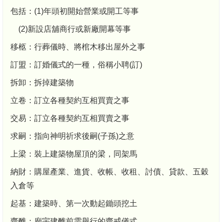
包括：(1)年頭初開始營業或開工等事
(2)新設店舖商行或新廠開幕等事
移柩：行葬儀時、將棺木移出屋外之事
訂盟：訂婚儀式的一種，俗稱小聘(訂)
拆卸：拆掉建築物
立卷：訂立各種契約互相買賣之事
交易：訂立各種契約互相買賣之事
求嗣：指向神明祈求後嗣(子孫)之意
上梁：裝上建築物屋頂的梁，同架馬
納財：購屋產業、進貨、收帳、收租、討債、貸款、五穀
入倉等
起基：建築時、第一次動起鋤頭挖土
齋醮：廟宇建醮前需舉行的齋戒儀式