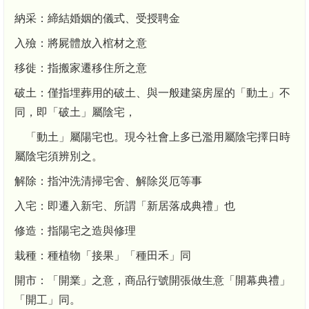
納采：締結婚姻的儀式、受授聘金
入殮：將屍體放入棺材之意
移徙：指搬家遷移住所之意
破土：僅指埋葬用的破土、與一般建築房屋的「動土」不
同，即「破土」屬陰宅，
「動土」屬陽宅也。現今社會上多已濫用屬陰宅擇日時
屬陰宅須辨別之。
解除：指沖洗清掃宅舍、解除災厄等事
入宅：即遷入新宅、所謂「新居落成典禮」也
修造：指陽宅之造與修理
栽種：種植物「接果」「種田禾」同
開市：「開業」之意，商品行號開張做生意「開幕典禮」
「開工」同。