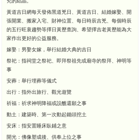
究的結晶。
黃道吉日網每天發佈黑道兇日、黃道吉日、結婚嫁娶、開
張開業、搬家入宅、財神位置、每日時辰吉兇、每個時辰
的五行旺衰趨勢等擇日黃歷查詢、希望擇吉老黃歷能為大
家作出更好的公益服務。
嫁娶：男娶女嫁，舉行結婚大典的吉日
祭祀：指祠堂之祭祀、即拜祭祖先或廟寺的祭拜、神明等
事
安葬：舉行埋葬等儀式
出行：指外出旅行、觀光遊覽
祈福：祈求神明降福或設醮還願之事
動土：建築時、第一次動起鋤頭挖土
安床：指安置睡床臥鋪之意
開光：佛像塑成後、供奉上位之事