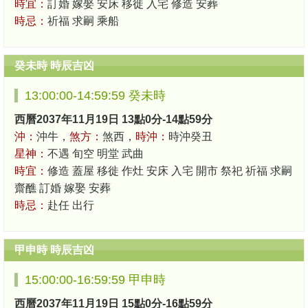
時宜：
訂婚 嫁娶 安床 移徙 入宅 修造 安葬
時忌：
祈福 求嗣 乘船
癸未時 時辰吉凶
13:00:00-14:59:59 癸未時
西曆2037年11月19日 13點0分-14點59分
沖：
沖牛，
煞方：
煞西，
時沖：
時沖癸丑
星神：
不遇 旬空 明堂 武曲
時宜：
修造 蓋屋 移徙 作灶 安床 入宅 開市 祭祀 祈福 求嗣
齋醮 訂婚 嫁娶 安葬
時忌：
赴任 出行
甲申時 時辰吉凶
15:00:00-16:59:59 甲申時
西曆2037年11月19日 15點0分-16點59分