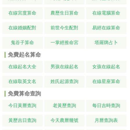
在線宮度算命
農歷生日算命
在線電腦算命
在線婚姻配對
前世今生配對
易經在線算命
鬼谷子算命
一掌經推命宮
塔羅牌占卜
免費起名算命
在線起名大全
男孩在線起名
女孩在線起名
在線取英文名
姓氏起源查詢
在線星座算命
免費算命查詢
今日黃曆查詢
老黃歷查詢
每日吉時查詢
黃歷吉日查詢
今天農曆幾號
月曆查詢表