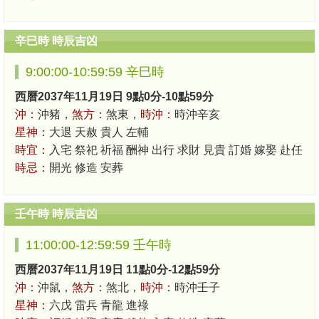
辛巳時 時辰吉凶
9:00:00-10:59:59 辛巳時
西曆2037年11月19日 9點0分-10點59分
沖：
沖豬，
煞方：
煞東，
時沖：
時沖辛亥
星神：
大退 天赦 貴人 左輔
時宜：
入宅 祭祀 祈福 酬神 出行 求財 見貴 訂婚 嫁娶 赴任
時忌：
開光 修造 安葬
壬午時 時辰吉凶
11:00:00-12:59:59 壬午時
西曆2037年11月19日 11點0分-12點59分
沖：
沖鼠，
煞方：
煞北，
時沖：
時沖壬子
星神：
六戊 雷兵 青龍 進祿