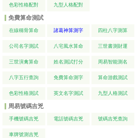
色彩性格配對
九型人格配對
免費算命測試
在線稱骨算命
諸葛神算測字
四柱八字測算
公司名字測試
八宅風水算命
三世書測財運
三世演禽算命
姓名測試打分
周易智能測名
八字五行查詢
免費算命測字
算命游戲測試
色彩性格測試
英文名字測試
九型人格測試
周易號碼吉兇
手機號碼吉兇
電話號碼吉兇
號碼吉兇查詢
車牌號測吉兇