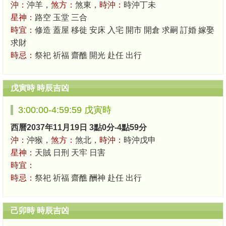
沖：
沖羊，
煞方：
煞東，
時沖：
時沖丁未
星神：
路空 玉堂 三合
時宜：
修造 蓋屋 移徙 安床 入宅 開市 開倉 求嗣 訂婚 嫁娶
求財
時忌：
祭祀 祈福 齋醮 開光 赴任 出行
戊寅時 時辰吉凶
3:00:00-4:59:59 戊寅時
西曆2037年11月19日 3點0分-4點59分
沖：
沖猴，
煞方：
煞北，
時沖：
時沖戊申
星神：
天賊 日刑 天牢 日害
時宜：
時忌：
祭祀 祈福 齋醮 酬神 赴任 出行
己卯時 時辰吉凶