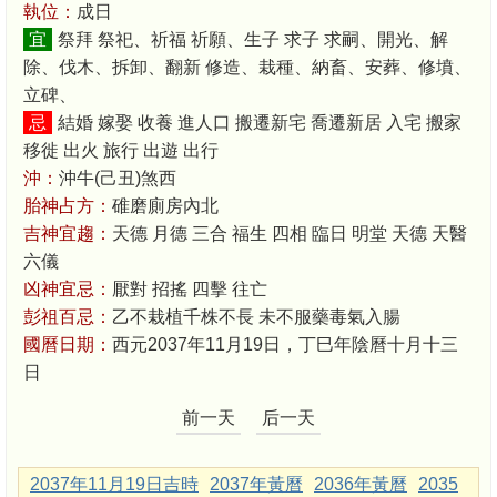
執位：
成日
宜
祭拜 祭祀、祈福 祈願、生子 求子 求嗣、開光、解
除、伐木、拆卸、翻新 修造、栽種、納畜、安葬、修墳、
立碑、
忌
結婚 嫁娶 收養 進人口 搬遷新宅 喬遷新居 入宅 搬家
移徙 出火 旅行 出遊 出行
沖：
沖牛(己丑)煞西
胎神占方：
碓磨廁房內北
吉神宜趨：
天德 月德 三合 福生 四相 臨日 明堂 天德 天醫
六儀
凶神宜忌：
厭對 招搖 四擊 往亡
彭祖百忌：
乙不栽植千株不長 未不服藥毒氣入腸
國曆日期：
西元2037年11月19日，丁巳年陰曆十月十三
日
前一天
后一天
2037年11月19日吉時
2037年黃曆
2036年黃曆
2035