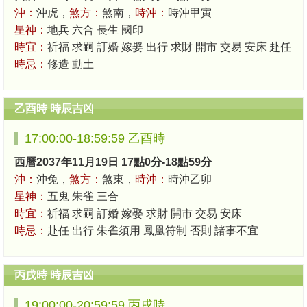
沖：
沖虎，
煞方：
煞南，
時沖：
時沖甲寅
星神：
地兵 六合 長生 國印
時宜：
祈福 求嗣 訂婚 嫁娶 出行 求財 開市 交易 安床 赴任
時忌：
修造 動土
乙酉時 時辰吉凶
17:00:00-18:59:59 乙酉時
西曆2037年11月19日 17點0分-18點59分
沖：
沖兔，
煞方：
煞東，
時沖：
時沖乙卯
星神：
五鬼 朱雀 三合
時宜：
祈福 求嗣 訂婚 嫁娶 求財 開市 交易 安床
時忌：
赴任 出行 朱雀須用 鳳凰符制 否則 諸事不宜
丙戌時 時辰吉凶
19:00:00-20:59:59 丙戌時