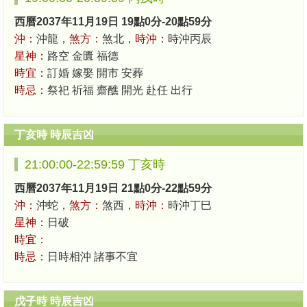
西曆2037年11月19日 19點0分-20點59分
沖：
沖龍，
煞方：
煞北，
時沖：
時沖丙辰
星神：
路空 金匱 福德
時宜：
訂婚 嫁娶 開市 安葬
時忌：
祭祀 祈福 齋醮 開光 赴任 出行
丁亥時 時辰吉凶
21:00:00-22:59:59 丁亥時
西曆2037年11月19日 21點0分-22點59分
沖：
沖蛇，
煞方：
煞西，
時沖：
時沖丁巳
星神：
日破
時宜：
時忌：
日時相沖 諸事不宜
戊子時 時辰吉凶