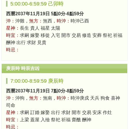
5:00:00-6:59:59 己卯時
西曆2037年11月19日 5點0分-6點59分
沖：
沖雞，
煞方：
煞西，
時沖：
時沖己酉
星神：
長生 貴人 福星 太陽
時宜：
求嗣 嫁娶 移徙 入宅 開市 交易 修造 安葬 祭祀 祈福
酬神 出行 求財 見貴
時忌：
庚辰時 時辰吉凶
7:00:00-8:59:59 庚辰時
西曆2037年11月19日 7點0分-8點59分
沖：
沖狗，
煞方：
煞南，
時沖：
時沖庚戍 天兵 狗食 喜神
司命
星神：
求嗣 訂婚 嫁娶 出行 求財 開市 交易 安床 作灶
時宜：
上梁 蓋屋 入殮 祭祀 祈福 齋醮 酬神
時忌：