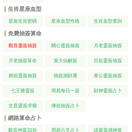
生肖星座血型
星座生肖密碼
星座血型性格
生肖血型查詢
免費抽簽算命
觀音靈簽抽簽
關公靈簽抽簽
月老靈簽抽簽
月老抽簽算命
黃大仙解簽
呂祖靈簽抽簽
媽祖靈簽抽簽
抽簽測財運
車公靈簽抽簽
七王爺靈簽
周易每日一簽
財神靈簽占卜
文昌靈簽求籤
佛祖抽簽占卜
網路算命占卜
觀音神算32卦
周易六爻占卜
諸葛靈感神算