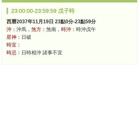
23:00:00-23:59:59 戊子時
西曆2037年11月19日 23點0分-23點59分
沖：
沖馬，
煞方：
煞南，
時沖：
時沖戊午
星神：
日破
時宜：
時忌：
日時相沖 諸事不宜