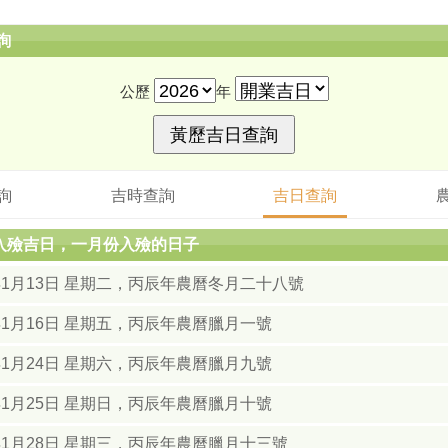
詢
公歷
年
詢
吉時查詢
吉日查詢
月入殮吉日，一月份入殮的日子
年1月13日 星期二，丙辰年農曆冬月二十八號
年1月16日 星期五，丙辰年農曆臘月一號
年1月24日 星期六，丙辰年農曆臘月九號
年1月25日 星期日，丙辰年農曆臘月十號
年1月28日 星期三，丙辰年農曆臘月十三號