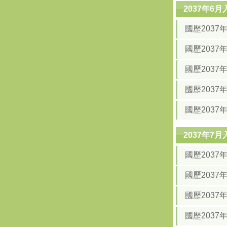
2037年6
國歷203
國歷203
國歷203
國歷2037
國歷2037
2037年7
國歷203
國歷2037
國歷2037
國歷2037