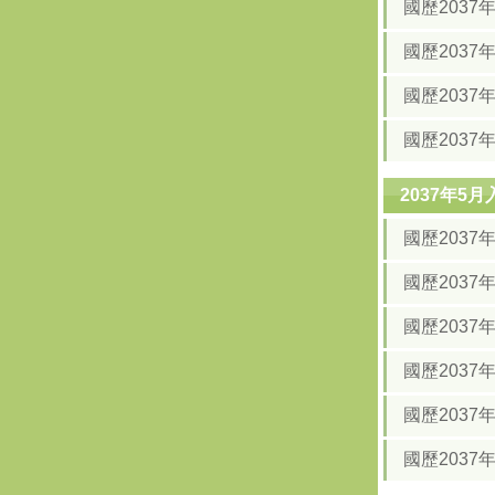
國歷2037
國歷2037
國歷2037
國歷2037
2037年5
國歷203
國歷203
國歷2037
國歷2037
國歷2037
國歷2037