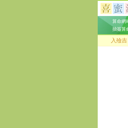
算命網
抽簽算
入殮吉