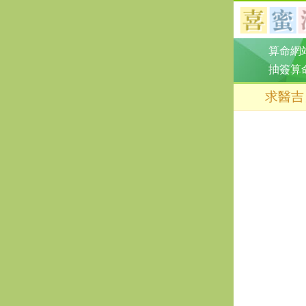
算命網
抽簽算
求醫吉