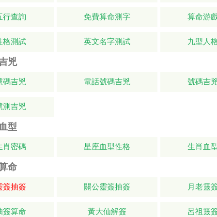
五行查詢
免費算命測字
算命游
性格測試
英文名字測試
九型人
吉兇
號碼吉兇
電話號碼吉兇
號碼吉
號測吉兇
血型
生肖密碼
星座血型性格
生肖血
算命
靈簽抽簽
關公靈簽抽簽
月老靈
抽簽算命
黃大仙解簽
呂祖靈