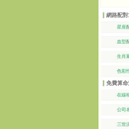
網路配對
星座
血型
生肖
色彩
免費算命
在線
公司
三世