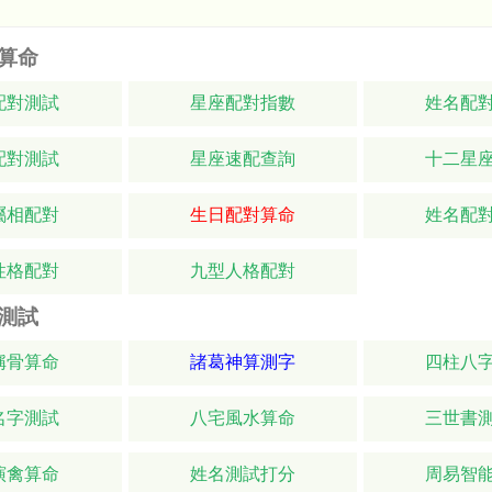
算命
配對測試
星座配對指數
姓名配
配對測試
星座速配查詢
十二星
屬相配對
生日配對算命
姓名配
性格配對
九型人格配對
測試
稱骨算命
諸葛神算測字
四柱八
名字測試
八宅風水算命
三世書
演禽算命
姓名測試打分
周易智