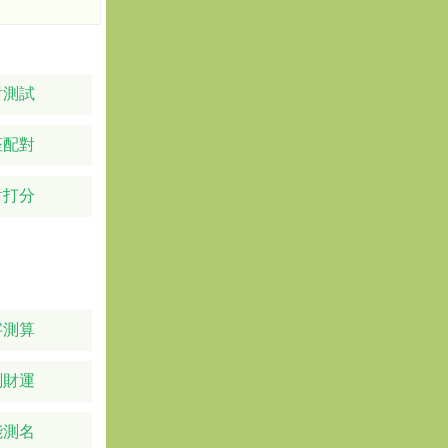
對測試
座配對
對打分
字測算
測財運
能測名