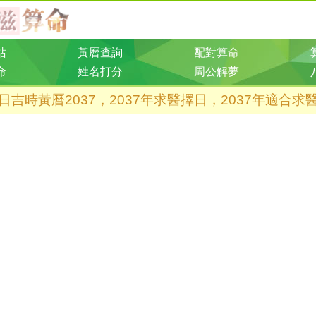
站
黃曆查詢
配對算命
命
姓名打分
周公解夢
日吉時黃曆2037，2037年求醫擇日，2037年適合求