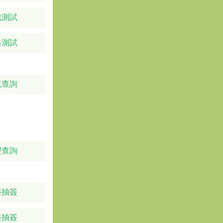
戲測試
格測試
兇查詢
型查詢
簽抽簽
簽抽簽