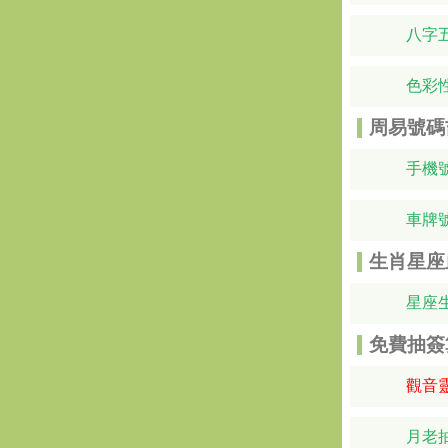
八字
色彩
周易號碼
手機
車牌
生肖星座
星座
免費抽簽
觀音
月老