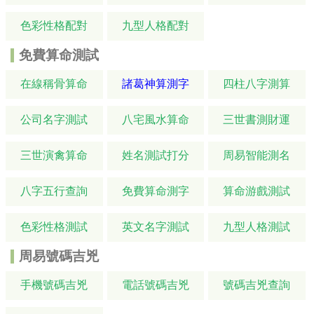
色彩性格配對
九型人格配對
免費算命測試
在線稱骨算命
諸葛神算測字
四柱八字測算
公司名字測試
八宅風水算命
三世書測財運
三世演禽算命
姓名測試打分
周易智能測名
八字五行查詢
免費算命測字
算命游戲測試
色彩性格測試
英文名字測試
九型人格測試
周易號碼吉兇
手機號碼吉兇
電話號碼吉兇
號碼吉兇查詢