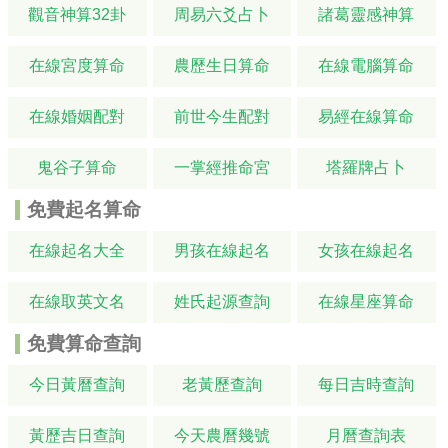
觀音神算32卦
周易六爻占卜
諸葛靈感神算
在線宮度算命
農歷生日算命
在線電腦算命
在線婚姻配對
前世今生配對
易經在線算命
鬼谷子算命
一掌經推命宮
塔羅牌占卜
免費起名算命
在線起名大全
男孩在線起名
女孩在線起名
在線取英文名
姓氏起源查詢
在線星座算命
免費算命查詢
今日黃曆查詢
老黃歷查詢
每日吉時查詢
黃歷吉日查詢
今天農曆幾號
月曆查詢表