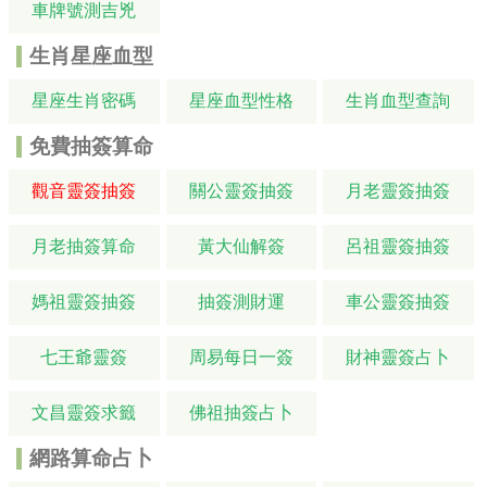
車牌號測吉兇
生肖星座血型
星座生肖密碼
星座血型性格
生肖血型查詢
免費抽簽算命
觀音靈簽抽簽
關公靈簽抽簽
月老靈簽抽簽
月老抽簽算命
黃大仙解簽
呂祖靈簽抽簽
媽祖靈簽抽簽
抽簽測財運
車公靈簽抽簽
七王爺靈簽
周易每日一簽
財神靈簽占卜
文昌靈簽求籤
佛祖抽簽占卜
網路算命占卜