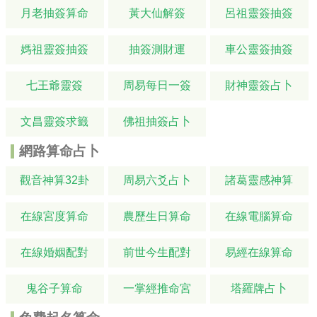
月老抽簽算命
黃大仙解簽
呂祖靈簽抽簽
媽祖靈簽抽簽
抽簽測財運
車公靈簽抽簽
七王爺靈簽
周易每日一簽
財神靈簽占卜
文昌靈簽求籤
佛祖抽簽占卜
網路算命占卜
觀音神算32卦
周易六爻占卜
諸葛靈感神算
在線宮度算命
農歷生日算命
在線電腦算命
在線婚姻配對
前世今生配對
易經在線算命
鬼谷子算命
一掌經推命宮
塔羅牌占卜