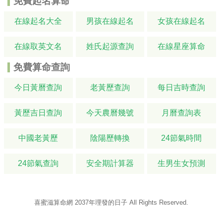
免費起名算命
在線起名大全
男孩在線起名
女孩在線起名
在線取英文名
姓氏起源查詢
在線星座算命
免費算命查詢
今日黃曆查詢
老黃歷查詢
每日吉時查詢
黃歷吉日查詢
今天農曆幾號
月曆查詢表
中國老黃歷
陰陽歷轉換
24節氣時間
24節氣查詢
安全期計算器
生男生女預測
喜蜜滋算命網
2037年理發的日子
All Rights Reserved.