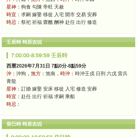
星神：
狗食 勾陳 帝旺 天赦
時宜：
求嗣 嫁娶 移徙 入宅 開市 交易 安葬
時忌：
祭祀 祈福 齋醮 酬神 赴任 出行 修造
壬辰時 時辰吉凶
7:00:00-8:59:59 壬辰時
西曆2026年7月31日 7點0分-8點59分
沖：
沖狗，
煞方：
煞南，
時沖：
時沖壬戍 日刑 六戊 雷兵
青龍
星神：
訂婚 嫁娶 安床 移徙 入宅 修造 安葬
時宜：
赴任 出行 祈福 求嗣 乘船
時忌：
癸巳時 時辰吉凶