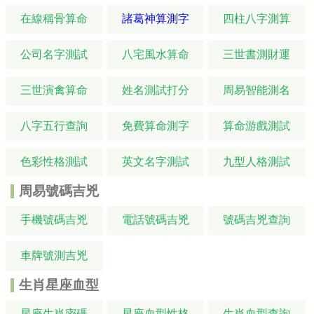
在線稱骨算命
諸葛神算測字
四柱八字測算
公司名字測試
八宅風水算命
三世書測財運
三世演禽算命
姓名測試打分
周易智能測名
八字五行查詢
免費算命測字
算命游戲測試
色彩性格測試
英文名字測試
九型人格測試
周易號碼吉兇
手機號碼吉兇
電話號碼吉兇
號碼吉兇查詢
車牌號測吉兇
生肖星座血型
星座生肖密碼
星座血型性格
生肖血型查詢