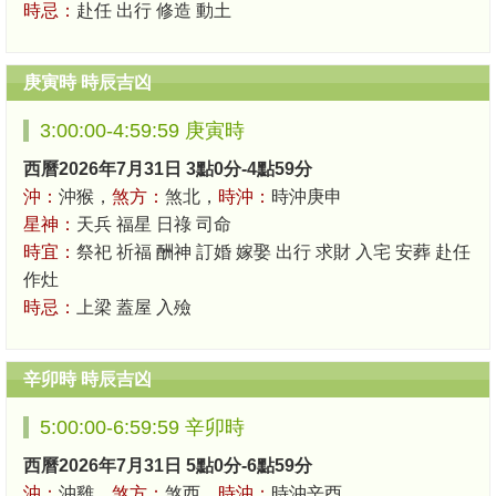
時忌：
赴任 出行 修造 動土
庚寅時 時辰吉凶
3:00:00-4:59:59 庚寅時
西曆2026年7月31日 3點0分-4點59分
沖：
沖猴，
煞方：
煞北，
時沖：
時沖庚申
星神：
天兵 福星 日祿 司命
時宜：
祭祀 祈福 酬神 訂婚 嫁娶 出行 求財 入宅 安葬 赴任
作灶
時忌：
上梁 蓋屋 入殮
辛卯時 時辰吉凶
5:00:00-6:59:59 辛卯時
西曆2026年7月31日 5點0分-6點59分
沖：
沖雞，
煞方：
煞西，
時沖：
時沖辛酉