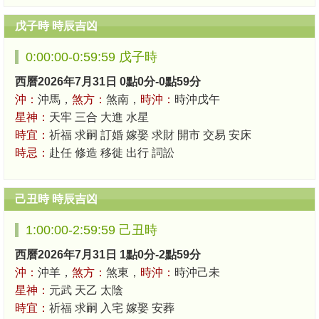
戊子時 時辰吉凶
0:00:00-0:59:59 戊子時
西曆2026年7月31日 0點0分-0點59分
沖：
沖馬，
煞方：
煞南，
時沖：
時沖戊午
星神：
天牢 三合 大進 水星
時宜：
祈福 求嗣 訂婚 嫁娶 求財 開市 交易 安床
時忌：
赴任 修造 移徙 出行 詞訟
己丑時 時辰吉凶
1:00:00-2:59:59 己丑時
西曆2026年7月31日 1點0分-2點59分
沖：
沖羊，
煞方：
煞東，
時沖：
時沖己未
星神：
元武 天乙 太陰
時宜：
祈福 求嗣 入宅 嫁娶 安葬