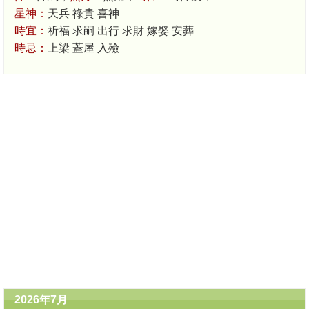
星神：
天兵 祿貴 喜神
時宜：
祈福 求嗣 出行 求財 嫁娶 安葬
時忌：
上梁 蓋屋 入殮
2026年7月