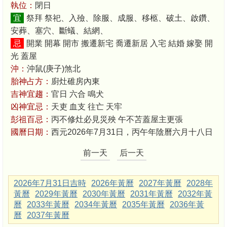
執位：
閉日
宜
祭拜 祭祀、入殮、除服、成服、移柩、破土、啟鑽、
安葬、塞穴、斷蟻、結網、
忌
開業 開幕 開市 搬遷新宅 喬遷新居 入宅 結婚 嫁娶 開
光 蓋屋
沖：
沖鼠(庚子)煞北
胎神占方：
廚灶碓房內東
吉神宜趨：
官日 六合 鳴犬
凶神宜忌：
天吏 血支 往亡 天牢
彭祖百忌：
丙不修灶必見災殃 午不苫蓋屋主更張
國曆日期：
西元2026年7月31日，丙午年陰曆六月十八日
前一天
后一天
2026年7月31日吉時
2026年黃曆
2027年黃曆
2028年
黃曆
2029年黃曆
2030年黃曆
2031年黃曆
2032年黃
曆
2033年黃曆
2034年黃曆
2035年黃曆
2036年黃
曆
2037年黃曆