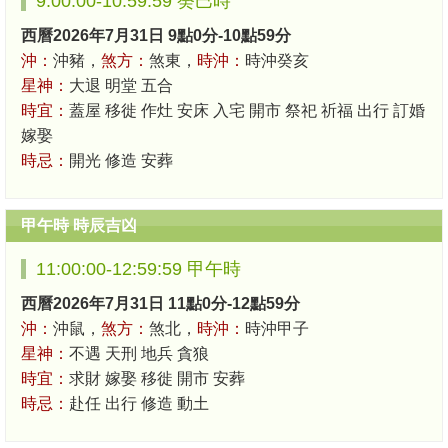
9:00:00-10:59:59 癸巳時
西曆2026年7月31日 9點0分-10點59分
沖：
沖豬，
煞方：
煞東，
時沖：
時沖癸亥
星神：
大退 明堂 五合
時宜：
蓋屋 移徙 作灶 安床 入宅 開市 祭祀 祈福 出行 訂婚
嫁娶
時忌：
開光 修造 安葬
甲午時 時辰吉凶
11:00:00-12:59:59 甲午時
西曆2026年7月31日 11點0分-12點59分
沖：
沖鼠，
煞方：
煞北，
時沖：
時沖甲子
星神：
不遇 天刑 地兵 貪狼
時宜：
求財 嫁娶 移徙 開市 安葬
時忌：
赴任 出行 修造 動土