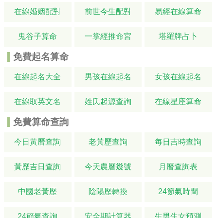
在線婚姻配對
前世今生配對
易經在線算命
鬼谷子算命
一掌經推命宮
塔羅牌占卜
免費起名算命
在線起名大全
男孩在線起名
女孩在線起名
在線取英文名
姓氏起源查詢
在線星座算命
免費算命查詢
今日黃曆查詢
老黃歷查詢
每日吉時查詢
黃歷吉日查詢
今天農曆幾號
月曆查詢表
中國老黃歷
陰陽歷轉換
24節氣時間
24節氣查詢
安全期計算器
生男生女預測