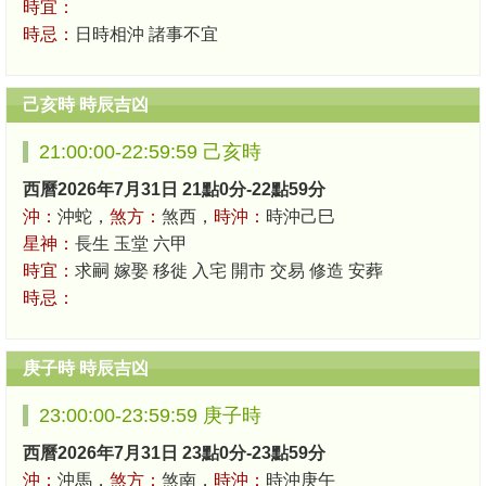
時宜：
時忌：
日時相沖 諸事不宜
己亥時 時辰吉凶
21:00:00-22:59:59 己亥時
西曆2026年7月31日 21點0分-22點59分
沖：
沖蛇，
煞方：
煞西，
時沖：
時沖己巳
星神：
長生 玉堂 六甲
時宜：
求嗣 嫁娶 移徙 入宅 開市 交易 修造 安葬
時忌：
庚子時 時辰吉凶
23:00:00-23:59:59 庚子時
西曆2026年7月31日 23點0分-23點59分
沖：
沖馬，
煞方：
煞南，
時沖：
時沖庚午