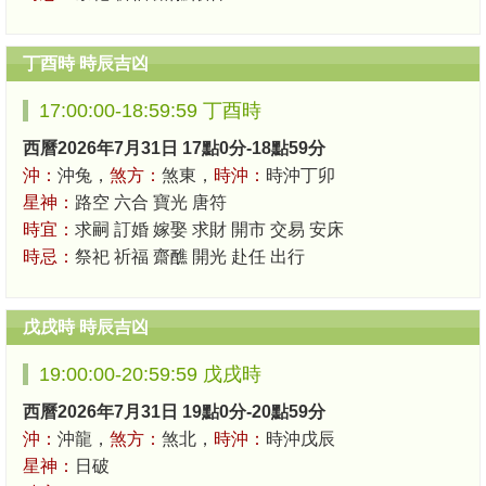
丁酉時 時辰吉凶
17:00:00-18:59:59 丁酉時
西曆2026年7月31日 17點0分-18點59分
沖：
沖兔，
煞方：
煞東，
時沖：
時沖丁卯
星神：
路空 六合 寶光 唐符
時宜：
求嗣 訂婚 嫁娶 求財 開市 交易 安床
時忌：
祭祀 祈福 齋醮 開光 赴任 出行
戊戌時 時辰吉凶
19:00:00-20:59:59 戊戌時
西曆2026年7月31日 19點0分-20點59分
沖：
沖龍，
煞方：
煞北，
時沖：
時沖戊辰
星神：
日破