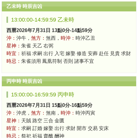
乙未時 時辰吉凶
13:00:00-14:59:59 乙未時
西曆2026年7月31日 13點0分-14點59分
沖：
沖牛，
煞方：
煞西，
時沖：
時沖乙丑
星神：
朱雀 天乙 右弼
時宜：
祈福 求嗣 出行 入宅 嫁娶 修造 安葬 赴任 見貴 求財
時忌：
朱雀須用 鳳凰符制 否則 諸事不宜
丙申時 時辰吉凶
15:00:00-16:59:59 丙申時
西曆2026年7月31日 15點0分-16點59分
沖：
沖虎，
煞方：
煞南，
時沖：
時沖丙寅
星神：
天賊 路空 三合 金匱
時宜：
求嗣 訂婚 嫁娶 出行 求財 開市 交易 安床
時忌：
祭祀 祈福 齋醮 酬神