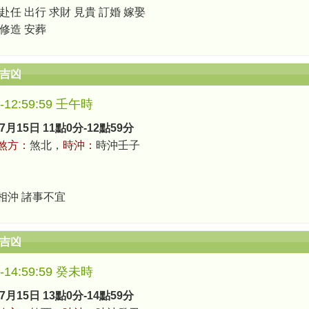
 赴任 出行 求財 見貴 訂婚 嫁娶
 修造 安葬
辰吉凶
0-12:59:59 壬午時
7月15日 11點0分-12點59分
煞方：
煞北，
時沖：
時沖壬子
相沖 諸事不宜
辰吉凶
0-14:59:59 癸未時
7月15日 13點0分-14點59分