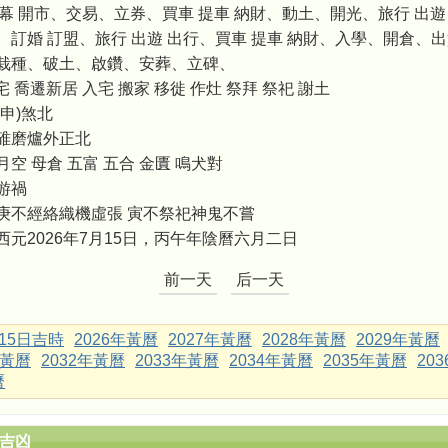
開幕 開市、交易、立券、買車 提車 納財、動土、開光、旅行 出遊
、訂婚 訂盟、旅行 出遊 出行、買車 提車 納財、入學、開倉、
栽種、破土、啟鑽、安葬、立碑、
 喬遷新居 入宅 搬家 移徙 作灶 祭拜 祭祀 謝土
申)煞北
碓磨爐外正北
月空 母倉 五富 五合 金匱 鳴犬對
游禍
庚不經絡織機虛張 寅不祭祀神鬼不嘗
西元2026年7月15日，丙午年陰曆六月二日
前一天
后一天
月15日吉時
2026年黃曆
2027年黃曆
2028年黃曆
2029年黃曆
年黃曆
2032年黃曆
2033年黃曆
2034年黃曆
2035年黃曆
20
曆
辰吉凶