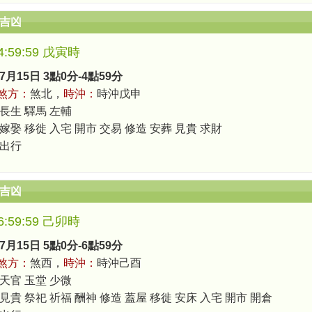
辰吉凶
-4:59:59 戊寅時
7月15日 3點0分-4點59分
煞方：
煞北，
時沖：
時沖戊申
 長生 驛馬 左輔
嫁娶 移徙 入宅 開市 交易 修造 安葬 見貴 求財
 出行
辰吉凶
-6:59:59 己卯時
7月15日 5點0分-6點59分
煞方：
煞西，
時沖：
時沖己酉
 天官 玉堂 少微
見貴 祭祀 祈福 酬神 修造 蓋屋 移徙 安床 入宅 開市 開倉