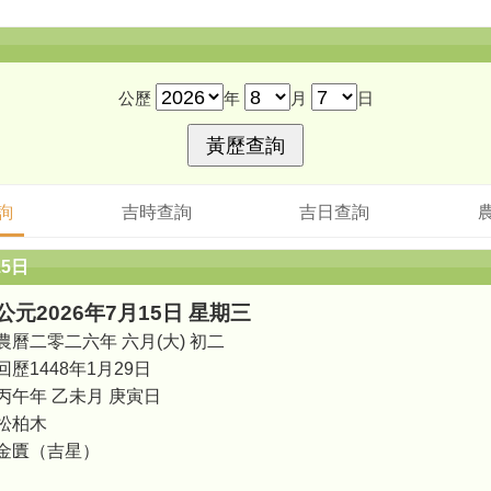
公歷
年
月
日
詢
吉時查詢
吉日查詢
15日
公元2026年7月15日 星期三
農曆二零二六年 六月(大) 初二
回歷1448年1月29日
丙午年 乙未月 庚寅日
松柏木
金匱（吉星）