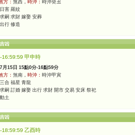
煞方：
煞西，
時沖：
時沖癸丑
 日害 羅紋
 求嗣 求財 嫁娶 安葬
 出行 修造
辰吉凶
0-16:59:59 甲申時
7月15日 15點0分-16點59分
煞方：
煞南，
時沖：
時沖甲寅
 三合 福星 青龍
求嗣 訂婚 嫁娶 出行 求財 開市 交易 安床 祭祀
 動土
辰吉凶
0-18:59:59 乙酉時