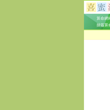
算命網
抽簽算