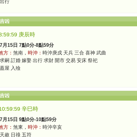
 出行
辰吉凶
-8:59:59 庚辰時
7月15日 7點0分-8點59分
煞方：
煞南，
時沖：
時沖庚戍 天兵 三合 喜神 武曲
求嗣 訂婚 嫁娶 出行 求財 開市 交易 安床 祭祀
 蓋屋 入殮
辰吉凶
-10:59:59 辛巳時
7月15日 9點0分-10點59分
煞方：
煞東，
時沖：
時沖辛亥
 天赦 日祿 五符