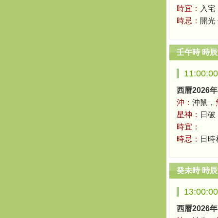
時宜：
入宅
時忌：
開光
壬午時 時
11:00:0
西曆2026年
沖：
沖鼠，
星神：
日破
時宜：
時忌：
日時
癸未時 時
13:00:0
西曆2026年