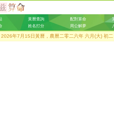
站
黃曆查詢
配對算命
命
姓名打分
周公解夢
2026年7月15日黃曆，農曆二零二六年 六月(大) 初二