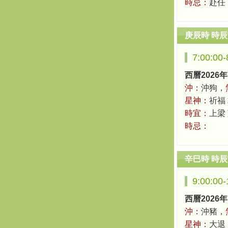
時忌：
赴任
庚辰時 時
7:00:00
西曆2026年
沖：
沖狗，
星神：
祈福 
時宜：
上梁
時忌：
辛巳時 時
9:00:00
西曆2026年
沖：
沖豬，
星神：
大退