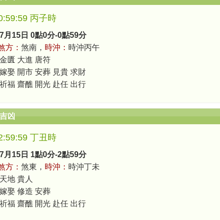
-0:59:59 丙子時
7月15日 0點0分-0點59分
煞方：
煞南，
時沖：
時沖丙午
 金匱 大進 唐符
 嫁娶 開市 安葬 見貴 求財
 祈福 齋醮 開光 赴任 出行
辰吉凶
-2:59:59 丁丑時
7月15日 1點0分-2點59分
煞方：
煞東，
時沖：
時沖丁未
 天地 貴人
 嫁娶 修造 安葬
 祈福 齋醮 開光 赴任 出行