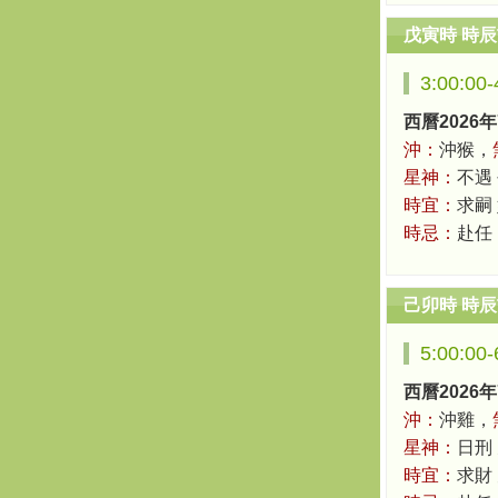
戊寅時 時
3:00:00
西曆2026年
沖：
沖猴，
星神：
不遇
時宜：
求嗣 
時忌：
赴任
己卯時 時
5:00:00
西曆2026年
沖：
沖雞，
星神：
日刑
時宜：
求財 