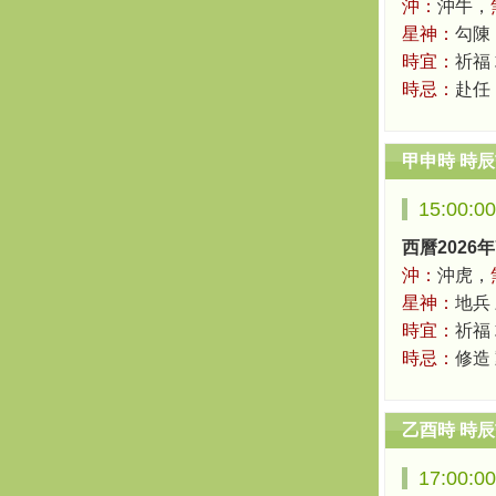
沖：
沖牛，
星神：
勾陳
時宜：
祈福
時忌：
赴任
甲申時 時
15:00:0
西曆2026年
沖：
沖虎，
星神：
地兵
時宜：
祈福 
時忌：
修造
乙酉時 時
17:00:0