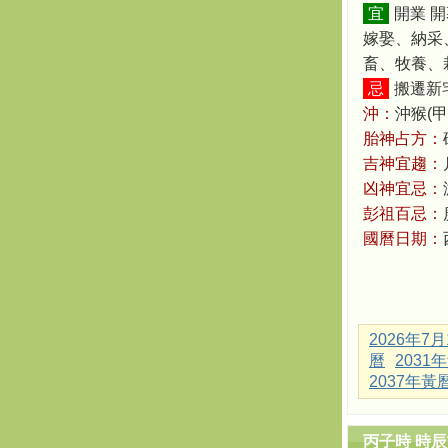
宜
開業 
嫁娶、納采
畜、牧養、
忌
搬遷新宅
沖：
沖猴(甲
胎神占方：
吉神宜趨：
凶神宜忌：
彭祖百忌：
國曆日期：
2026年7
曆
2031
2037年黃
丙子時 時