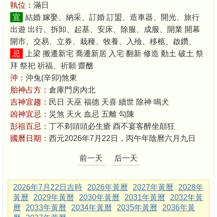
執位：
滿日
宜
結婚 嫁娶、納采、訂婚 訂盟、造車器、開光、旅行
出遊 出行、拆卸、起基、安床、除服、成服、開業 開幕
開市、交易、立券、栽種、牧養、入殮、移柩、啟鑽、
忌
上梁 搬遷新宅 喬遷新居 入宅 翻新 修造 動土 破土 祭
拜 祭祀 祈福、祈願 齋醮
沖：
沖兔(辛卯)煞東
胎神占方：
倉庫門房內北
吉神宜趨：
民日 天巫 福德 天喜 續世 除神 鳴犬
凶神宜忌：
災煞 天火 血忌 五離 勾陳
彭祖百忌：
丁不剃頭頭必生瘡 酉不宴客醉坐顛狂
國曆日期：
西元2026年7月22日，丙午年陰曆六月九日
前一天
后一天
2026年7月22日吉時
2026年黃曆
2027年黃曆
2028年
黃曆
2029年黃曆
2030年黃曆
2031年黃曆
2032年黃
曆
2033年黃曆
2034年黃曆
2035年黃曆
2036年黃