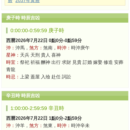
曆
2037年黃曆
庚子時 時辰吉凶
0:00:00-0:59:59 庚子時
西曆2026年7月22日 0點0分-0點59分
沖：
沖馬，
煞方：
煞南，
時沖：
時沖庚午
星神：
天兵 天刑 貴人 喜神
時宜：
祭祀 祈福 酬神 出行 求財 見貴 訂婚 嫁娶 修造 安葬
青龍
時忌：
上梁 蓋屋 入殮 赴任 詞訟
辛丑時 時辰吉凶
1:00:00-2:59:59 辛丑時
西曆2026年7月22日 1點0分-2點59分
沖：
沖羊，
煞方：
煞東，
時沖：
時沖辛未