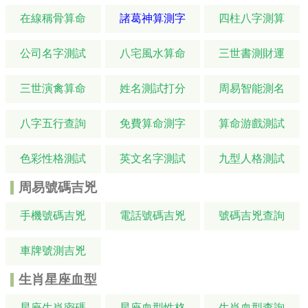
在線稱骨算命
諸葛神算測字
四柱八字測算
公司名字測試
八宅風水算命
三世書測財運
三世演禽算命
姓名測試打分
周易智能測名
八字五行查詢
免費算命測字
算命游戲測試
色彩性格測試
英文名字測試
九型人格測試
周易號碼吉兇
手機號碼吉兇
電話號碼吉兇
號碼吉兇查詢
車牌號測吉兇
生肖星座血型
星座生肖密碼
星座血型性格
生肖血型查詢