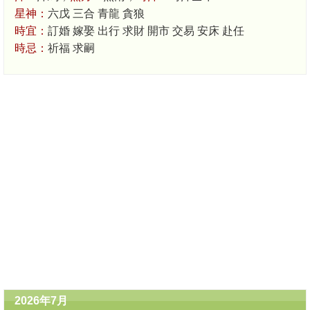
星神：
六戊 三合 青龍 貪狼
時宜：
訂婚 嫁娶 出行 求財 開市 交易 安床 赴任
時忌：
祈福 求嗣
2026年7月