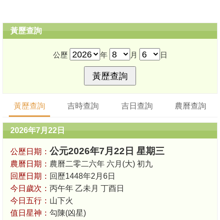
黃歷查詢
公歷
年
月
日
黃歷查詢
吉時查詢
吉日查詢
農曆查詢
2026年7月22日
公元2026年7月22日 星期三
公歷日期：
農曆日期：
農曆二零二六年 六月(大) 初九
回歷日期：
回歷1448年2月6日
今日歲次：
丙午年 乙未月 丁酉日
今日五行：
山下火
值日星神：
勾陳(凶星)