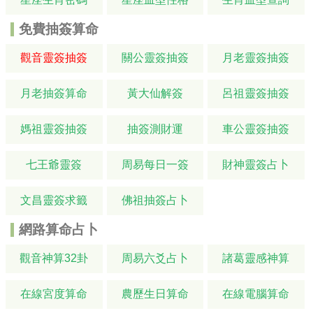
免費抽簽算命
觀音靈簽抽簽
關公靈簽抽簽
月老靈簽抽簽
月老抽簽算命
黃大仙解簽
呂祖靈簽抽簽
媽祖靈簽抽簽
抽簽測財運
車公靈簽抽簽
七王爺靈簽
周易每日一簽
財神靈簽占卜
文昌靈簽求籤
佛祖抽簽占卜
網路算命占卜
觀音神算32卦
周易六爻占卜
諸葛靈感神算
在線宮度算命
農歷生日算命
在線電腦算命