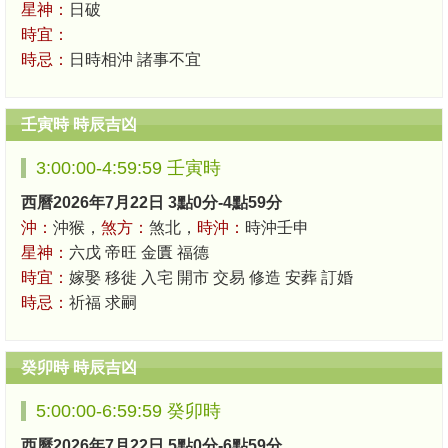
星神：
日破
時宜：
時忌：
日時相沖 諸事不宜
壬寅時 時辰吉凶
3:00:00-4:59:59 壬寅時
西曆2026年7月22日 3點0分-4點59分
沖：
沖猴，
煞方：
煞北，
時沖：
時沖壬申
星神：
六戊 帝旺 金匱 福德
時宜：
嫁娶 移徙 入宅 開市 交易 修造 安葬 訂婚
時忌：
祈福 求嗣
癸卯時 時辰吉凶
5:00:00-6:59:59 癸卯時
西曆2026年7月22日 5點0分-6點59分