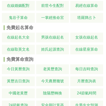
在線婚姻配對
前世今生配對
易經在線算命
鬼谷子算命
一掌經推命宮
塔羅牌占卜
免費起名算命
在線起名大全
男孩在線起名
女孩在線起名
在線取英文名
姓氏起源查詢
在線星座算命
免費算命查詢
今日黃曆查詢
老黃歷查詢
每日吉時查詢
黃歷吉日查詢
今天農曆幾號
月曆查詢表
中國老黃歷
陰陽歷轉換
24節氣時間
24節氣查詢
安全期計算器
生男生女預測