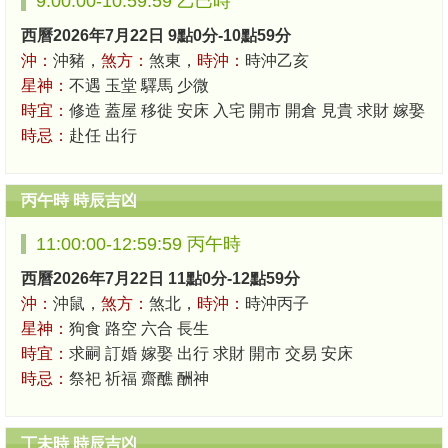
9:00:00-10:59:59 乙巳時
西曆2026年7月22日 9點0分-10點59分
沖：
沖豬，
煞方：
煞東，
時沖：
時沖乙亥
星神：
不遇 玉堂 驛馬 少微
時宜：
修造 蓋屋 移徙 安床 入宅 開市 開倉 見貴 求財 嫁娶
時忌：
赴任 出行
丙午時 時辰吉凶
11:00:00-12:59:59 丙午時
西曆2026年7月22日 11點0分-12點59分
沖：
沖鼠，
煞方：
煞北，
時沖：
時沖丙子
星神：
狗食 路空 六合 長生
時宜：
求嗣 訂婚 嫁娶 出行 求財 開市 交易 安床
時忌：
祭祀 祈福 齋醮 酬神
丁未時 時辰吉凶