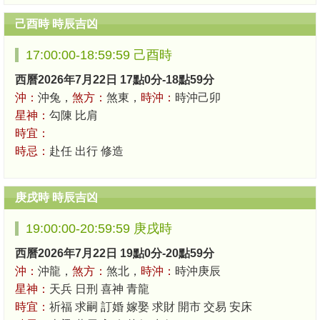
己酉時 時辰吉凶
17:00:00-18:59:59 己酉時
西曆2026年7月22日 17點0分-18點59分
沖：
沖兔，
煞方：
煞東，
時沖：
時沖己卯
星神：
勾陳 比肩
時宜：
時忌：
赴任 出行 修造
庚戌時 時辰吉凶
19:00:00-20:59:59 庚戌時
西曆2026年7月22日 19點0分-20點59分
沖：
沖龍，
煞方：
煞北，
時沖：
時沖庚辰
星神：
天兵 日刑 喜神 青龍
時宜：
祈福 求嗣 訂婚 嫁娶 求財 開市 交易 安床