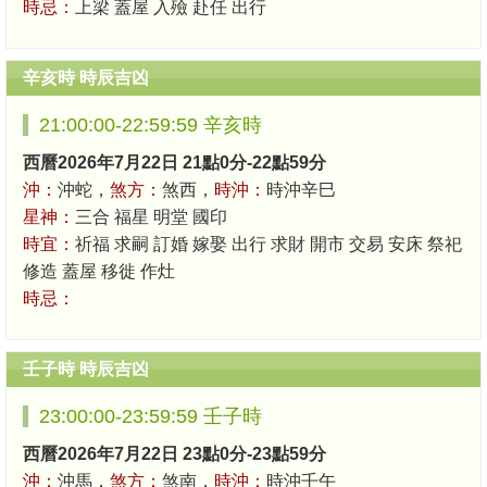
時忌：
上梁 蓋屋 入殮 赴任 出行
辛亥時 時辰吉凶
21:00:00-22:59:59 辛亥時
西曆2026年7月22日 21點0分-22點59分
沖：
沖蛇，
煞方：
煞西，
時沖：
時沖辛巳
星神：
三合 福星 明堂 國印
時宜：
祈福 求嗣 訂婚 嫁娶 出行 求財 開市 交易 安床 祭祀
修造 蓋屋 移徙 作灶
時忌：
壬子時 時辰吉凶
23:00:00-23:59:59 壬子時
西曆2026年7月22日 23點0分-23點59分
沖：
沖馬，
煞方：
煞南，
時沖：
時沖壬午