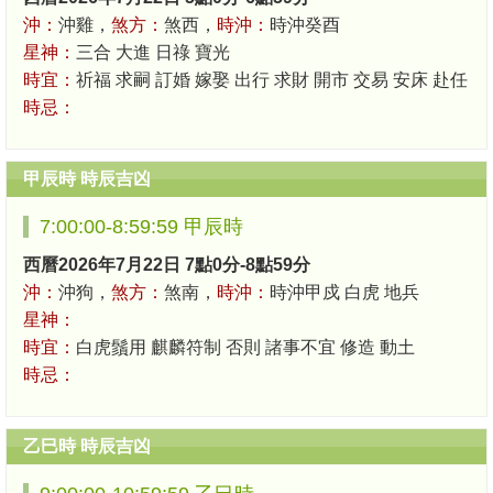
沖：
沖雞，
煞方：
煞西，
時沖：
時沖癸酉
星神：
三合 大進 日祿 寶光
時宜：
祈福 求嗣 訂婚 嫁娶 出行 求財 開市 交易 安床 赴任
時忌：
甲辰時 時辰吉凶
7:00:00-8:59:59 甲辰時
西曆2026年7月22日 7點0分-8點59分
沖：
沖狗，
煞方：
煞南，
時沖：
時沖甲戍 白虎 地兵
星神：
時宜：
白虎鬚用 麒麟符制 否則 諸事不宜 修造 動土
時忌：
乙巳時 時辰吉凶