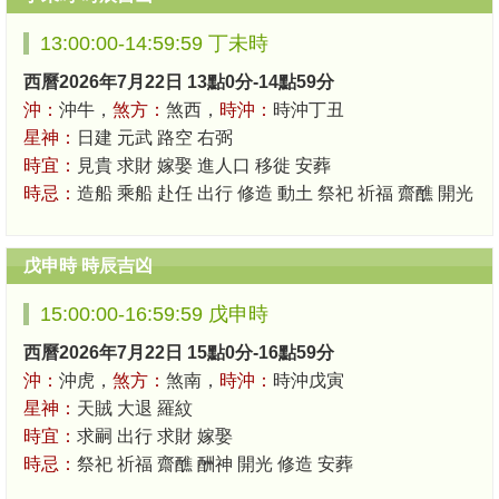
13:00:00-14:59:59 丁未時
西曆2026年7月22日 13點0分-14點59分
沖：
沖牛，
煞方：
煞西，
時沖：
時沖丁丑
星神：
日建 元武 路空 右弼
時宜：
見貴 求財 嫁娶 進人口 移徙 安葬
時忌：
造船 乘船 赴任 出行 修造 動土 祭祀 祈福 齋醮 開光
戊申時 時辰吉凶
15:00:00-16:59:59 戊申時
西曆2026年7月22日 15點0分-16點59分
沖：
沖虎，
煞方：
煞南，
時沖：
時沖戊寅
星神：
天賊 大退 羅紋
時宜：
求嗣 出行 求財 嫁娶
時忌：
祭祀 祈福 齋醮 酬神 開光 修造 安葬