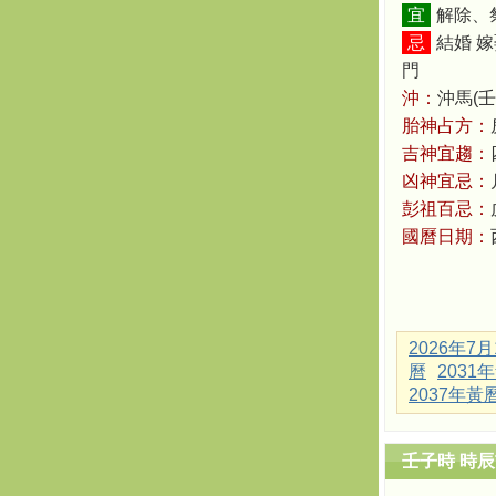
宜
解除、
忌
結婚 嫁
門
沖：
沖馬(壬
胎神占方：
吉神宜趨：
凶神宜忌：
彭祖百忌：
國曆日期：
2026年7
曆
2031
2037年黃
壬子時 時