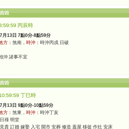
辰吉凶
-8:59:59 丙辰時
7月13日 7點0分-8點59分
煞方：
煞南，
時沖：
時沖丙戍 日破
相沖 諸事不宜
辰吉凶
-10:59:59 丁巳時
7月13日 9點0分-10點59分
煞方：
煞東，
時沖：
時沖丁亥
 日祿 明堂
見貴 訂婚 嫁娶 入宅 開市 安葬 修造 蓋屋 移徙 作灶 安床