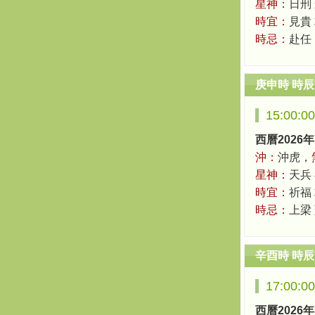
星神：
日刑
時宜：
見貴
時忌：
赴任
庚申時 時
15:00:0
西曆2026年
沖：
沖虎，
星神：
天兵
時宜：
祈福 
時忌：
上梁
辛酉時 時
17:00:0
西曆2026年