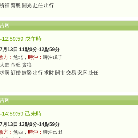
 祈福 齋醮 開光 赴任 出行
辰吉凶
0-12:59:59 戊午時
7月13日 11點0分-12點59分
煞方：
煞北，
時沖：
時沖戊子
 大進 帝旺 貪狼
求嗣 訂婚 嫁娶 出行 求財 開市 交易 安床 赴任
辰吉凶
0-14:59:59 己未時
7月13日 13點0分-14點59分
煞方：
煞西，
時沖：
時沖己丑