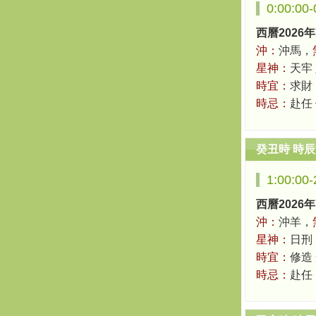
0:00:00
西曆2026年
沖：
沖馬，
星神：
天牢
時宜：
求財
時忌：
赴任
癸丑時 時
1:00:00
西曆2026年
沖：
沖羊，
星神：
日刑
時宜：
修造
時忌：
赴任