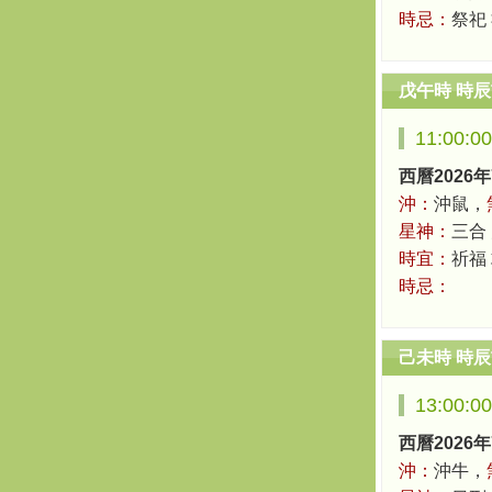
時忌：
祭祀
戊午時 時
11:00:0
西曆2026年
沖：
沖鼠，
星神：
三合
時宜：
祈福 
時忌：
己未時 時
13:00:0
西曆2026年
沖：
沖牛，