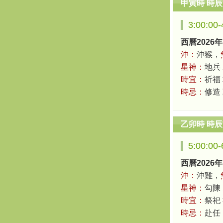
甲寅時 時
3:00:00
西曆2026年
沖：
沖猴，
星神：
地兵
時宜：
祈福 
時忌：
修造
乙卯時 時
5:00:00
西曆2026年
沖：
沖雞，
星神：
勾陳
時宜：
祭祀
時忌：
赴任