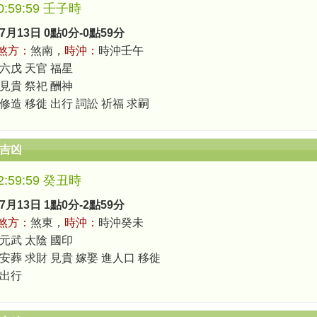
-0:59:59 壬子時
7月13日 0點0分-0點59分
煞方：
煞南，
時沖：
時沖壬午
 六戊 天官 福星
 見貴 祭祀 酬神
 修造 移徙 出行 詞訟 祈福 求嗣
辰吉凶
-2:59:59 癸丑時
7月13日 1點0分-2點59分
煞方：
煞東，
時沖：
時沖癸未
 元武 太陰 國印
 安葬 求財 見貴 嫁娶 進人口 移徙
 出行