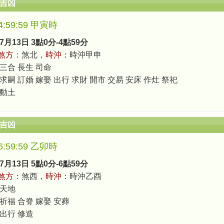
辰吉凶
-4:59:59 甲寅時
7月13日 3點0分-4點59分
煞方：
煞北，
時沖：
時沖甲申
 三合 長生 司命
求嗣 訂婚 嫁娶 出行 求財 開市 交易 安床 作灶 祭祀
 動土
辰吉凶
-6:59:59 乙卯時
7月13日 5點0分-6點59分
煞方：
煞西，
時沖：
時沖乙酉
 天地
 祈福 合脊 嫁娶 安葬
 出行 修造