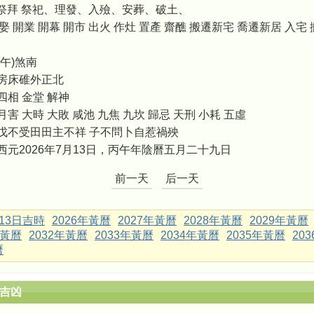
祭拜 祭祀、理發、入殮、安葬、破土、
娶 開業 開幕 開市 出火 作灶 置產 齋醮 搬遷新宅 喬遷新居 入宅 
午)煞南
房床碓外正北
四相 金堂 解神
月害 大時 大敗 咸池 九焦 九坎 歸忌 天刑 小耗 五虛
戊不受田田主不祥 子不問卜自惹禍殃
西元2026年7月13日，丙午年陰曆五月二十九日
前一天
后一天
月13日吉時
2026年黃曆
2027年黃曆
2028年黃曆
2029年黃曆
年黃曆
2032年黃曆
2033年黃曆
2034年黃曆
2035年黃曆
20
曆
辰吉凶