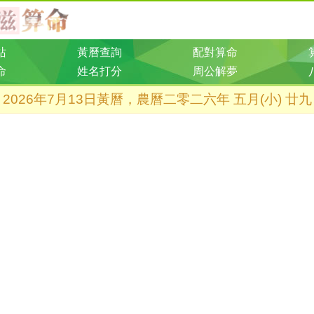
站
黃曆查詢
配對算命
命
姓名打分
周公解夢
2026年7月13日黃曆，農曆二零二六年 五月(小) 廿九