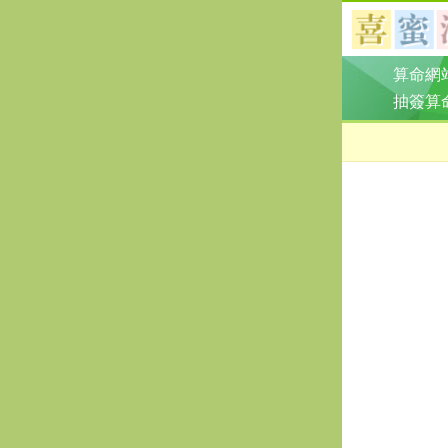
算命網
抽簽算