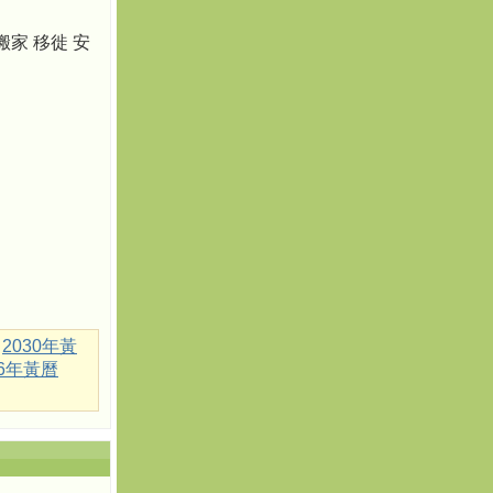
搬家 移徙 安
2030年黃
36年黃曆