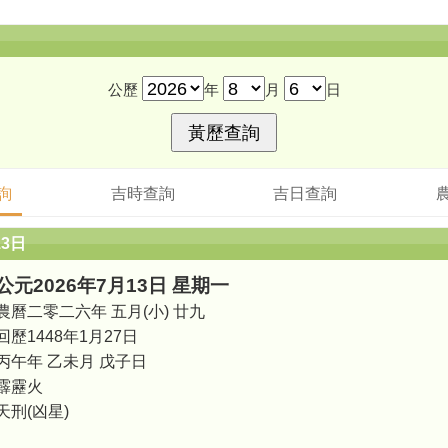
公歷
年
月
日
詢
吉時查詢
吉日查詢
13日
公元2026年7月13日 星期一
農曆二零二六年 五月(小) 廿九
回歷1448年1月27日
丙午年 乙未月 戊子日
霹靂火
天刑(凶星)