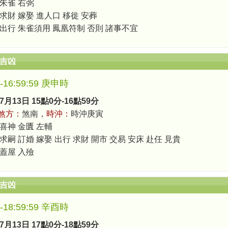
 朱雀 右弼
 求財 嫁娶 進人口 移徙 安葬
 出行 朱雀須用 鳳凰符制 否則 諸事不宜
辰吉凶
0-16:59:59 庚申時
7月13日 15點0分-16點59分
煞方：
煞南，
時沖：
時沖庚寅
 喜神 金匱 左輔
求嗣 訂婚 嫁娶 出行 求財 開市 交易 安床 赴任 見貴
 蓋屋 入殮
辰吉凶
0-18:59:59 辛酉時
7月13日 17點0分-18點59分