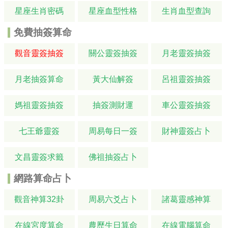
星座生肖密碼
星座血型性格
生肖血型查詢
免費抽簽算命
觀音靈簽抽簽
關公靈簽抽簽
月老靈簽抽簽
月老抽簽算命
黃大仙解簽
呂祖靈簽抽簽
媽祖靈簽抽簽
抽簽測財運
車公靈簽抽簽
七王爺靈簽
周易每日一簽
財神靈簽占卜
文昌靈簽求籤
佛祖抽簽占卜
網路算命占卜
觀音神算32卦
周易六爻占卜
諸葛靈感神算
在線宮度算命
農歷生日算命
在線電腦算命