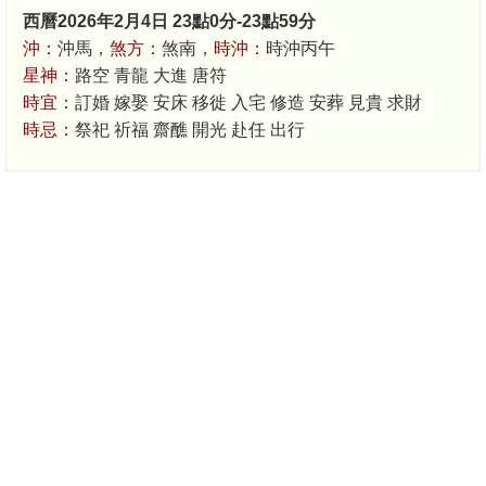
西曆2026年2月4日 23點0分-23點59分
沖：
沖馬，
煞方：
煞南，
時沖：
時沖丙午
星神：
路空 青龍 大進 唐符
時宜：
訂婚 嫁娶 安床 移徙 入宅 修造 安葬 見貴 求財
時忌：
祭祀 祈福 齋醮 開光 赴任 出行