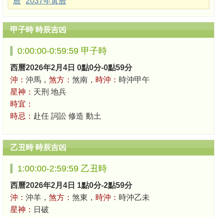
曆
2037年黃曆
甲子時 時辰吉凶
0:00:00-0:59:59 甲子時
西曆2026年2月4日 0點0分-0點59分
沖：
沖馬，
煞方：
煞南，
時沖：
時沖甲午
星神：
天刑 地兵
時宜：
時忌：
赴任 詞訟 修造 動土
乙丑時 時辰吉凶
1:00:00-2:59:59 乙丑時
西曆2026年2月4日 1點0分-2點59分
沖：
沖羊，
煞方：
煞東，
時沖：
時沖乙未
星神：
日破