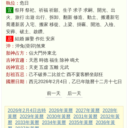
執位：
危日
宜
祭拜 祭祀、祈福 祈願、生子 求子 求嗣、開光、出
火、旅行 出遊 出行、拆卸、翻新 修造、動土、搬遷新宅
喬遷新居 入宅、搬家 移徙、上梁、掛匾、開池、入殮、
安葬、破土、啟鑽、
忌
結婚 嫁娶 作灶 安床
沖：
沖兔(癸卯)煞東
胎神占方：
佔大門外東北
吉神宜趨：
天恩 時德 福生 除神 鳴犬
凶神宜忌：
天吏 五虛 五離 元武
彭祖百忌：
己不破券二比並亡 酉不宴客醉坐顛狂
國曆日期：
西元2026年2月4日，乙巳年陰曆十二月十七日
前一天
后一天
2026年2月4日吉時
2026年黃曆
2027年黃曆
2028年
黃曆
2029年黃曆
2030年黃曆
2031年黃曆
2032年黃
曆
2033年黃曆
2034年黃曆
2035年黃曆
2036年黃