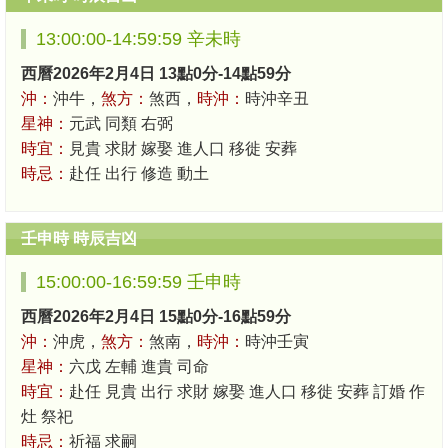
13:00:00-14:59:59 辛未時
西曆2026年2月4日 13點0分-14點59分
沖：
沖牛，
煞方：
煞西，
時沖：
時沖辛丑
星神：
元武 同類 右弼
時宜：
見貴 求財 嫁娶 進人口 移徙 安葬
時忌：
赴任 出行 修造 動土
壬申時 時辰吉凶
15:00:00-16:59:59 壬申時
西曆2026年2月4日 15點0分-16點59分
沖：
沖虎，
煞方：
煞南，
時沖：
時沖壬寅
星神：
六戊 左輔 進貴 司命
時宜：
赴任 見貴 出行 求財 嫁娶 進人口 移徙 安葬 訂婚 作
灶 祭祀
時忌：
祈福 求嗣