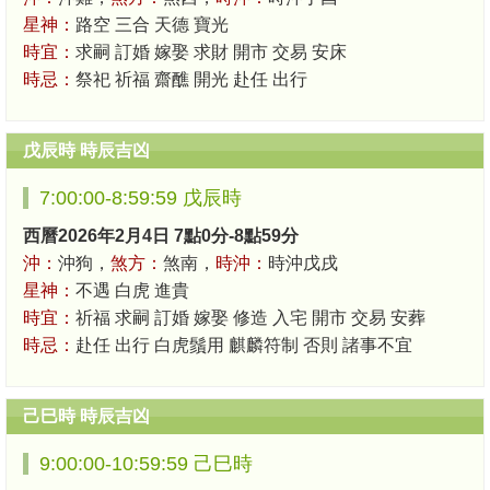
星神：
路空 三合 天德 寶光
時宜：
求嗣 訂婚 嫁娶 求財 開市 交易 安床
時忌：
祭祀 祈福 齋醮 開光 赴任 出行
戊辰時 時辰吉凶
7:00:00-8:59:59 戊辰時
西曆2026年2月4日 7點0分-8點59分
沖：
沖狗，
煞方：
煞南，
時沖：
時沖戊戌
星神：
不遇 白虎 進貴
時宜：
祈福 求嗣 訂婚 嫁娶 修造 入宅 開市 交易 安葬
時忌：
赴任 出行 白虎鬚用 麒麟符制 否則 諸事不宜
己巳時 時辰吉凶
9:00:00-10:59:59 己巳時