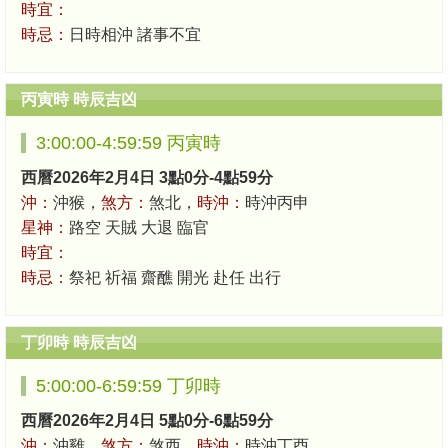
時宜：
時忌：
日時相沖 諸事不宜
丙寅時 時辰吉凶
3:00:00-4:59:59 丙寅時
西曆2026年2月4日 3點0分-4點59分
沖：
沖猴，
煞方：
煞北，
時沖：
時沖丙申
星神：
路空 天賊 大退 臨官
時宜：
時忌：
祭祀 祈福 齋醮 開光 赴任 出行
丁卯時 時辰吉凶
5:00:00-6:59:59 丁卯時
西曆2026年2月4日 5點0分-6點59分
沖：
沖雞，
煞方：
煞西，
時沖：
時沖丁酉