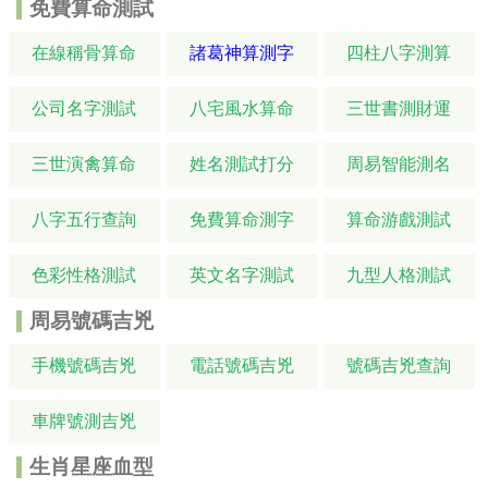
免費算命測試
在線稱骨算命
諸葛神算測字
四柱八字測算
公司名字測試
八宅風水算命
三世書測財運
三世演禽算命
姓名測試打分
周易智能測名
八字五行查詢
免費算命測字
算命游戲測試
色彩性格測試
英文名字測試
九型人格測試
周易號碼吉兇
手機號碼吉兇
電話號碼吉兇
號碼吉兇查詢
車牌號測吉兇
生肖星座血型