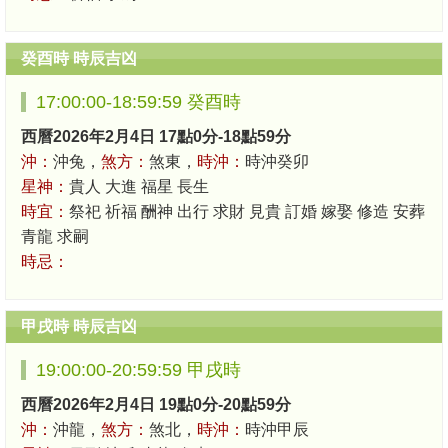
癸酉時 時辰吉凶
17:00:00-18:59:59 癸酉時
西曆2026年2月4日 17點0分-18點59分
沖：
沖兔，
煞方：
煞東，
時沖：
時沖癸卯
星神：
貴人 大進 福星 長生
時宜：
祭祀 祈福 酬神 出行 求財 見貴 訂婚 嫁娶 修造 安葬
青龍 求嗣
時忌：
甲戌時 時辰吉凶
19:00:00-20:59:59 甲戌時
西曆2026年2月4日 19點0分-20點59分
沖：
沖龍，
煞方：
煞北，
時沖：
時沖甲辰