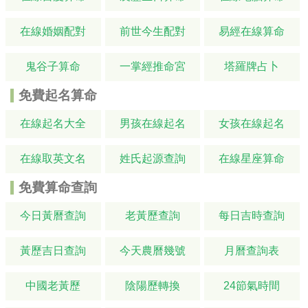
在線婚姻配對
前世今生配對
易經在線算命
鬼谷子算命
一掌經推命宮
塔羅牌占卜
免費起名算命
在線起名大全
男孩在線起名
女孩在線起名
在線取英文名
姓氏起源查詢
在線星座算命
免費算命查詢
今日黃曆查詢
老黃歷查詢
每日吉時查詢
黃歷吉日查詢
今天農曆幾號
月曆查詢表
中國老黃歷
陰陽歷轉換
24節氣時間