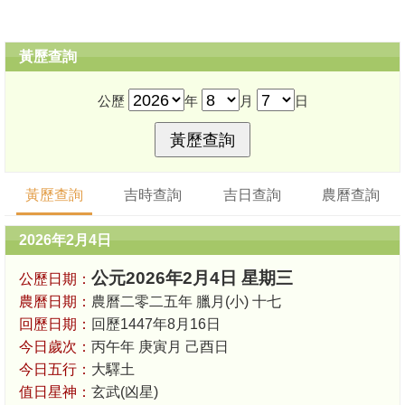
黃歷查詢
公歷
年
月
日
黃歷查詢
吉時查詢
吉日查詢
農曆查詢
2026年2月4日
公元2026年2月4日 星期三
公歷日期：
農曆日期：
農曆二零二五年 臘月(小) 十七
回歷日期：
回歷1447年8月16日
今日歲次：
丙午年 庚寅月 己酉日
今日五行：
大驛土
值日星神：
玄武(凶星)