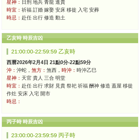
星神：
日刑 地兵 青龍 進貴
時宜：
祈福 訂婚 嫁娶 安床 移徙 入宅 安葬
時忌：
赴任 出行 修造 動土
乙亥時 時辰吉凶
21:00:00-22:59:59 乙亥時
西曆2026年2月4日 21點0分-22點59分
沖：
沖蛇，
煞方：
煞西，
時沖：
時沖乙巳
星神：
天官 貴人 三合 明堂
時宜：
赴任 出行 求財 見貴 祭祀 祈福 酬神 修造 蓋屋 移徙
作灶 安床 入宅 開市
時忌：
丙子時 時辰吉凶
23:00:00-23:59:59 丙子時