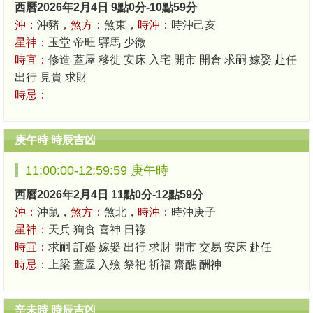
西曆2026年2月4日 9點0分-10點59分
沖：
沖豬，
煞方：
煞東，
時沖：
時沖己亥
星神：
玉堂 帝旺 驛馬 少微
時宜：
修造 蓋屋 移徙 安床 入宅 開市 開倉 求嗣 嫁娶 赴任
出行 見貴 求財
時忌：
庚午時 時辰吉凶
11:00:00-12:59:59 庚午時
西曆2026年2月4日 11點0分-12點59分
沖：
沖鼠，
煞方：
煞北，
時沖：
時沖庚子
星神：
天兵 狗食 喜神 日祿
時宜：
求嗣 訂婚 嫁娶 出行 求財 開市 交易 安床 赴任
時忌：
上梁 蓋屋 入殮 祭祀 祈福 齋醮 酬神
辛未時 時辰吉凶