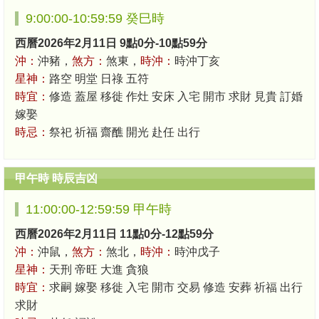
9:00:00-10:59:59 癸巳時
西曆2026年2月11日 9點0分-10點59分
沖：
沖豬，
煞方：
煞東，
時沖：
時沖丁亥
星神：
路空 明堂 日祿 五符
時宜：
修造 蓋屋 移徙 作灶 安床 入宅 開市 求財 見貴 訂婚
嫁娶
時忌：
祭祀 祈福 齋醮 開光 赴任 出行
甲午時 時辰吉凶
11:00:00-12:59:59 甲午時
西曆2026年2月11日 11點0分-12點59分
沖：
沖鼠，
煞方：
煞北，
時沖：
時沖戊子
星神：
天刑 帝旺 大進 貪狼
時宜：
求嗣 嫁娶 移徙 入宅 開市 交易 修造 安葬 祈福 出行
求財