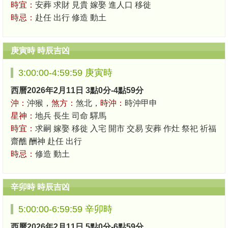
時宜：
安葬 求財 見貴 嫁娶 進人口 移徙
時忌：
赴任 出行 修造 動土
庚寅時 時辰吉凶
3:00:00-4:59:59 庚寅時
西曆2026年2月11日 3點0分-4點59分
沖：
沖猴，
煞方：
煞北，
時沖：
時沖甲申
星神：
地兵 長生 司命 驛馬
時宜：
求嗣 嫁娶 移徙 入宅 開市 交易 安葬 作灶 祭祀 祈福
齋醮 酬神 赴任 出行
時忌：
修造 動土
辛卯時 時辰吉凶
5:00:00-6:59:59 辛卯時
西曆2026年2月11日 5點0分-6點59分