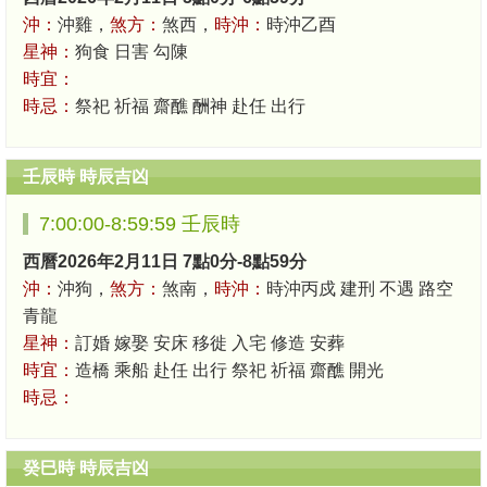
沖：
沖雞，
煞方：
煞西，
時沖：
時沖乙酉
星神：
狗食 日害 勾陳
時宜：
時忌：
祭祀 祈福 齋醮 酬神 赴任 出行
壬辰時 時辰吉凶
7:00:00-8:59:59 壬辰時
西曆2026年2月11日 7點0分-8點59分
沖：
沖狗，
煞方：
煞南，
時沖：
時沖丙戍 建刑 不遇 路空
青龍
星神：
訂婚 嫁娶 安床 移徙 入宅 修造 安葬
時宜：
造橋 乘船 赴任 出行 祭祀 祈福 齋醮 開光
時忌：
癸巳時 時辰吉凶