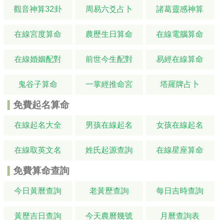
觀音神算32卦
周易六爻占卜
諸葛靈感神算
在線宮度算命
農歷生日算命
在線電腦算命
在線婚姻配對
前世今生配對
易經在線算命
鬼谷子算命
一掌經推命宮
塔羅牌占卜
免費起名算命
在線起名大全
男孩在線起名
女孩在線起名
在線取英文名
姓氏起源查詢
在線星座算命
免費算命查詢
今日黃曆查詢
老黃歷查詢
每日吉時查詢
黃歷吉日查詢
今天農曆幾號
月曆查詢表