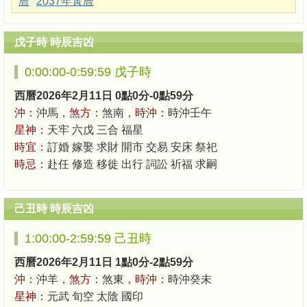
曆
2037年黃曆
戊子時 時辰吉凶
0:00:00-0:59:59 戊子時
西曆2026年2月11日 0點0分-0點59分
沖：
沖馬，
煞方：
煞南，
時沖：
時沖壬午
星神：
天牢 六戊 三合 福星
時宜：
訂婚 嫁娶 求財 開市 交易 安床 祭祀
時忌：
赴任 修造 移徙 出行 詞訟 祈福 求嗣
己丑時 時辰吉凶
1:00:00-2:59:59 己丑時
西曆2026年2月11日 1點0分-2點59分
沖：
沖羊，
煞方：
煞東，
時沖：
時沖癸未
星神：
元武 旬空 太陰 國印