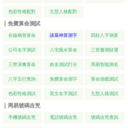
色彩性格配對
九型人格配對
免費算命測試
在線稱骨算命
諸葛神算測字
四柱八字測算
公司名字測試
八宅風水算命
三世書測財運
三世演禽算命
姓名測試打分
周易智能測名
八字五行查詢
免費算命測字
算命游戲測試
色彩性格測試
英文名字測試
九型人格測試
周易號碼吉兇
手機號碼吉兇
電話號碼吉兇
號碼吉兇查詢