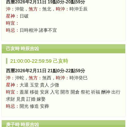
西曆2026年2月11日 19點0分-20點59分
沖：
沖龍，
煞方：
煞北，
時沖：
時沖壬辰
星神：
日破
時宜：
時忌：
日時相沖 諸事不宜
己亥時 時辰吉凶
21:00:00-22:59:59 己亥時
西曆2026年2月11日 21點0分-22點59分
沖：
沖蛇，
煞方：
煞西，
時沖：
時沖癸巳
星神：
大退 玉堂 貴人 少微
時宜：
蓋屋 移徙 安床 入宅 開市 開倉 祭祀 祈福 酬神 出行
求財 見貴 訂婚 嫁娶
時忌：
開光 修造 安葬
庚子時 時辰吉凶