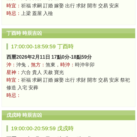
時宜：
祈福 求嗣 訂婚 嫁娶 出行 求財 開市 交易 安床
時忌：
上梁 蓋屋 入殮
丁酉時 時辰吉凶
17:00:00-18:59:59 丁酉時
西曆2026年2月11日 17點0分-18點59分
沖：
沖兔，
煞方：
煞東，
時沖：
時沖辛卯
星神：
六合 貴人 天赦 寶光
時宜：
祈福 求嗣 訂婚 嫁娶 出行 求財 開市 交易 安床 祭祀
修造 入宅 安葬
時忌：
戊戌時 時辰吉凶
19:00:00-20:59:59 戊戌時