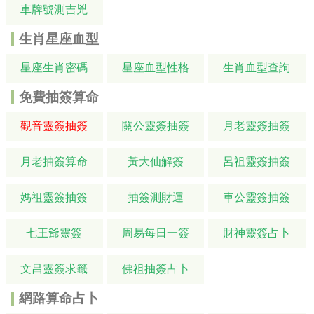
車牌號測吉兇
生肖星座血型
星座生肖密碼
星座血型性格
生肖血型查詢
免費抽簽算命
觀音靈簽抽簽
關公靈簽抽簽
月老靈簽抽簽
月老抽簽算命
黃大仙解簽
呂祖靈簽抽簽
媽祖靈簽抽簽
抽簽測財運
車公靈簽抽簽
七王爺靈簽
周易每日一簽
財神靈簽占卜
文昌靈簽求籤
佛祖抽簽占卜
網路算命占卜