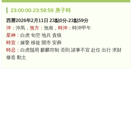
23:00:00-23:59:59 庚子時
西曆2026年2月11日 23點0分-23點59分
沖：
沖馬，
煞方：
煞南，
時沖：
時沖甲午
星神：
白虎 旬空 地兵 貪狼
時宜：
嫁娶 移徙 開市 安葬
時忌：
白虎鬚用 麒麟符制 否則 諸事不宜 赴任 出行 求財
修造 動土