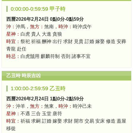
0:00:00-0:59:59 甲子時
西曆2026年2月24日 0點0分-0點59分
沖：
沖馬，
煞方：
煞南，
時沖：
時沖戊午
星神：
白虎 貴人 大進 貪狼
時宜：
祭祀 祈福 酬神 出行 求財 見貴 訂婚 嫁娶 修造 安葬
青龍 赴任
時忌：
白虎鬚用 麒麟符制 否則 諸事不宜
乙丑時 時辰吉凶
1:00:00-2:59:59 乙丑時
西曆2026年2月24日 1點0分-2點59分
沖：
沖羊，
煞方：
煞東，
時沖：
時沖己未
星神：
不遇 三合 玉堂 唐符
時宜：
祈福 求嗣 訂婚 嫁娶 求財 開市 交易 安床 修造 蓋屋
移徙