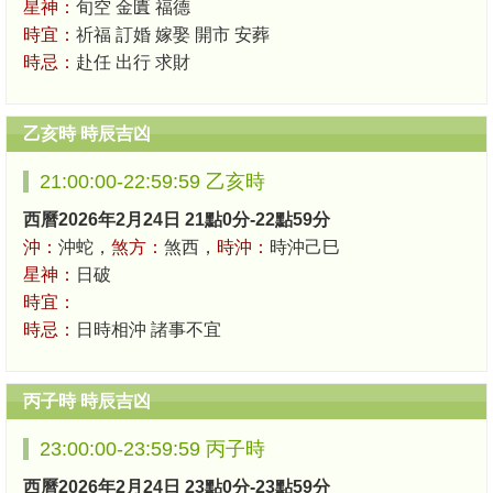
星神：
旬空 金匱 福德
時宜：
祈福 訂婚 嫁娶 開市 安葬
時忌：
赴任 出行 求財
乙亥時 時辰吉凶
21:00:00-22:59:59 乙亥時
西曆2026年2月24日 21點0分-22點59分
沖：
沖蛇，
煞方：
煞西，
時沖：
時沖己巳
星神：
日破
時宜：
時忌：
日時相沖 諸事不宜
丙子時 時辰吉凶
23:00:00-23:59:59 丙子時
西曆2026年2月24日 23點0分-23點59分