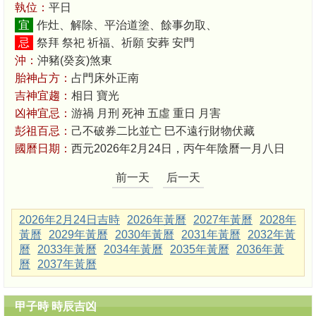
執位：
平日
宜
作灶、解除、平治道塗、餘事勿取、
忌
祭拜 祭祀 祈福、祈願 安葬 安門
沖：
沖豬(癸亥)煞東
胎神占方：
占門床外正南
吉神宜趨：
相日 寶光
凶神宜忌：
游禍 月刑 死神 五虛 重日 月害
彭祖百忌：
己不破券二比並亡 巳不遠行財物伏藏
國曆日期：
西元2026年2月24日，丙午年陰曆一月八日
前一天
后一天
2026年2月24日吉時
2026年黃曆
2027年黃曆
2028年
黃曆
2029年黃曆
2030年黃曆
2031年黃曆
2032年黃
曆
2033年黃曆
2034年黃曆
2035年黃曆
2036年黃
曆
2037年黃曆
甲子時 時辰吉凶