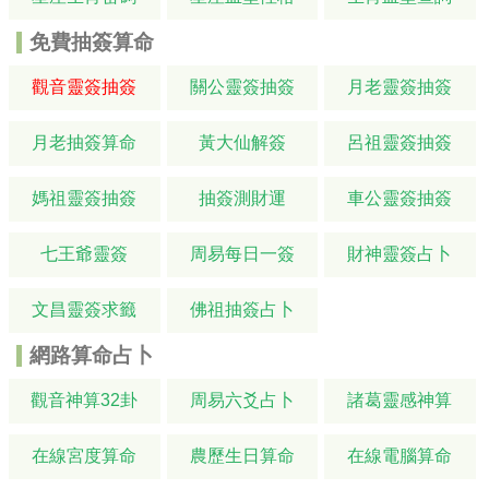
免費抽簽算命
觀音靈簽抽簽
關公靈簽抽簽
月老靈簽抽簽
月老抽簽算命
黃大仙解簽
呂祖靈簽抽簽
媽祖靈簽抽簽
抽簽測財運
車公靈簽抽簽
七王爺靈簽
周易每日一簽
財神靈簽占卜
文昌靈簽求籤
佛祖抽簽占卜
網路算命占卜
觀音神算32卦
周易六爻占卜
諸葛靈感神算
在線宮度算命
農歷生日算命
在線電腦算命