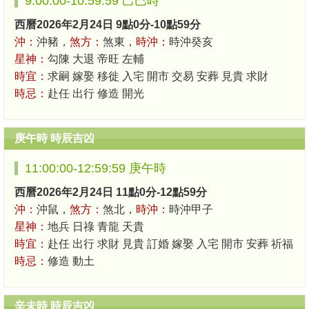
9:00:00-10:59:59 己巳時
西曆2026年2月24日 9點0分-10點59分
沖：
沖豬，
煞方：
煞東，
時沖：
時沖癸亥
星神：
勾陳 大退 帝旺 左輔
時宜：
求嗣 嫁娶 移徙 入宅 開市 交易 安葬 見貴 求財
時忌：
赴任 出行 修造 開光
庚午時 時辰吉凶
11:00:00-12:59:59 庚午時
西曆2026年2月24日 11點0分-12點59分
沖：
沖鼠，
煞方：
煞北，
時沖：
時沖甲子
星神：
地兵 日祿 青龍 天貴
時宜：
赴任 出行 求財 見貴 訂婚 嫁娶 入宅 開市 安葬 祈福
時忌：
修造 動土
辛未時 時辰吉凶