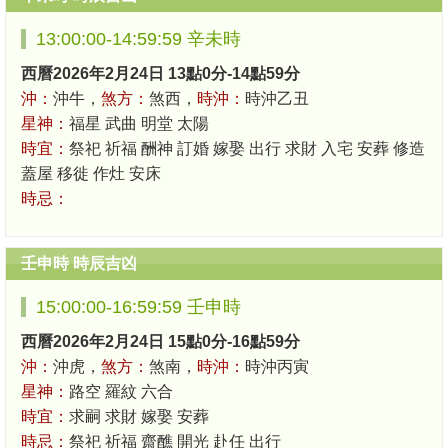
13:00:00-14:59:59 辛未時
西曆2026年2月24日 13點0分-14點59分
沖：
沖牛，
煞方：
煞西，
時沖：
時沖乙丑
星神：
福星 武曲 明堂 太陽
時宜：
祭祀 祈福 酬神 訂婚 嫁娶 出行 求財 入宅 安葬 修造
蓋屋 移徙 作灶 安床
時忌：
壬申時 時辰吉凶
15:00:00-16:59:59 壬申時
西曆2026年2月24日 15點0分-16點59分
沖：
沖虎，
煞方：
煞南，
時沖：
時沖丙寅
星神：
路空 羅紋 六合
時宜：
求嗣 求財 嫁娶 安葬
時忌：
祭祀 祈福 齋醮 開光 赴任 出行