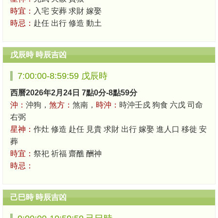
時宜：
入宅 安葬 求財 嫁娶
時忌：
赴任 出行 修造 動土
戊辰時 時辰吉凶
7:00:00-8:59:59 戊辰時
西曆2026年2月24日 7點0分-8點59分
沖：
沖狗，
煞方：
煞南，
時沖：
時沖壬戍 狗食 六戊 司命
右弼
星神：
作灶 修造 赴任 見貴 求財 出行 嫁娶 進人口 移徙 安
葬
時宜：
祭祀 祈福 齋醮 酬神
時忌：
己巳時 時辰吉凶