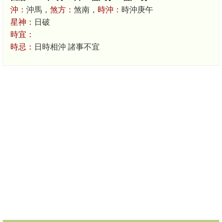
沖：
沖馬，
煞方：
煞南，
時沖：
時沖庚午
星神：
日破
時宜：
時忌：
日時相沖 諸事不宜