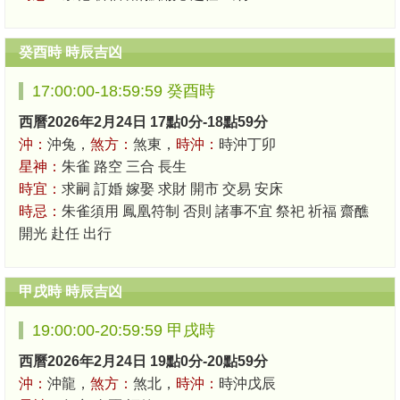
癸酉時 時辰吉凶
17:00:00-18:59:59 癸酉時
西曆2026年2月24日 17點0分-18點59分
沖：
沖兔，
煞方：
煞東，
時沖：
時沖丁卯
星神：
朱雀 路空 三合 長生
時宜：
求嗣 訂婚 嫁娶 求財 開市 交易 安床
時忌：
朱雀須用 鳳凰符制 否則 諸事不宜 祭祀 祈福 齋醮
開光 赴任 出行
甲戌時 時辰吉凶
19:00:00-20:59:59 甲戌時
西曆2026年2月24日 19點0分-20點59分
沖：
沖龍，
煞方：
煞北，
時沖：
時沖戊辰