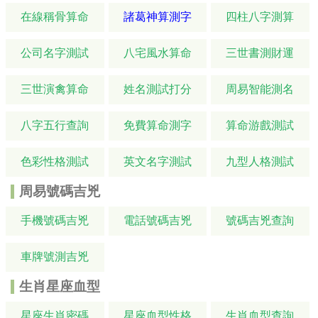
在線稱骨算命
諸葛神算測字
四柱八字測算
公司名字測試
八宅風水算命
三世書測財運
三世演禽算命
姓名測試打分
周易智能測名
八字五行查詢
免費算命測字
算命游戲測試
色彩性格測試
英文名字測試
九型人格測試
周易號碼吉兇
手機號碼吉兇
電話號碼吉兇
號碼吉兇查詢
車牌號測吉兇
生肖星座血型
星座生肖密碼
星座血型性格
生肖血型查詢