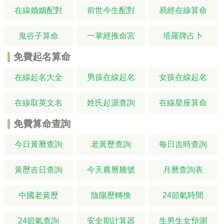
在線婚姻配對
前世今生配對
易經在線算命
鬼谷子算命
一掌經推命宮
塔羅牌占卜
免費起名算命
在線起名大全
男孩在線起名
女孩在線起名
在線取英文名
姓氏起源查詢
在線星座算命
免費算命查詢
今日黃曆查詢
老黃歷查詢
每日吉時查詢
黃歷吉日查詢
今天農曆幾號
月曆查詢表
中國老黃歷
陰陽歷轉換
24節氣時間
24節氣查詢
安全期計算器
生男生女預測