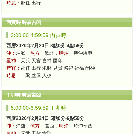
時忌：
赴任 出行
丙寅時 時辰吉凶
3:00:00-4:59:59 丙寅時
西曆2026年2月24日 3點0分-4點59分
沖：
沖猴，
煞方：
煞北，
時沖：
時沖庚申
星神：
天兵 天官 喜神 國印
時宜：
赴任 出行 求財 見貴 祭祀 祈福 酬神
時忌：
上梁 蓋屋 入殮
丁卯時 時辰吉凶
5:00:00-6:59:59 丁卯時
西曆2026年2月24日 5點0分-6點59分
沖：
沖雞，
煞方：
煞西，
時沖：
時沖辛酉
星神：
元武 天赦 貪狼