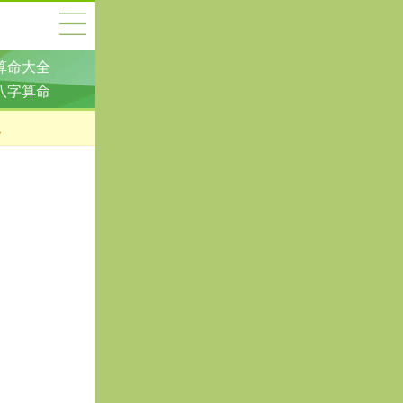
算命大全
八字算命
二