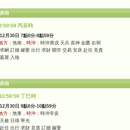
辰吉凶
-8:59:59 丙辰時
12月30日 7點0分-8點59分
煞方：
煞南，
時沖：
時沖庚戍 天兵 喜神 金匱 右弼
求嗣 訂婚 嫁娶 出行 求財 開市 交易 安床 赴任 見貴
 蓋屋 入殮
辰吉凶
-10:59:59 丁巳時
12月30日 9點0分-10點59分
煞方：
煞東，
時沖：
時沖辛亥
 天赦 日祿 寧光
 赴任 出行 求財 見貴 訂婚 嫁娶