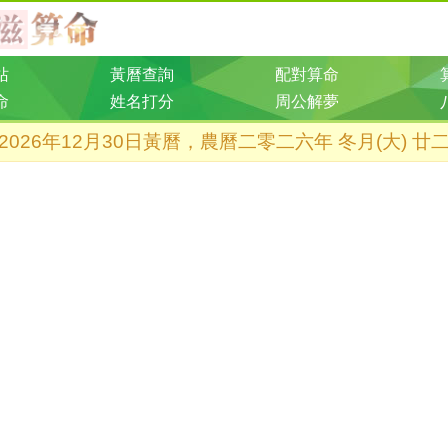
站
黃曆查詢
配對算命
命
姓名打分
周公解夢
2026年12月30日黃曆，農曆二零二六年 冬月(大) 廿