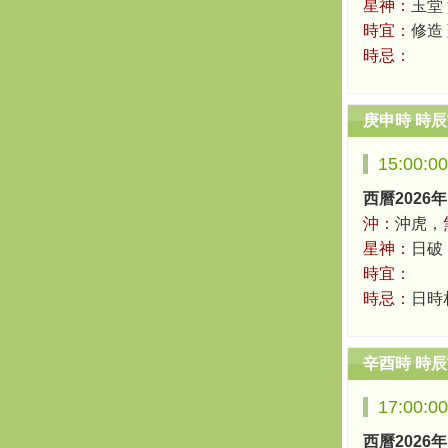
星神：
玉堂
時宜：
修造 
時忌：
庚申時 時
15:00:0
西曆2026年
沖：
沖虎，
星神：
日破
時宜：
時忌：
日時
辛酉時 時
17:00:0
西曆2026年