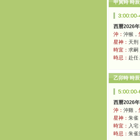
甲寅時 時
3:00:00
西曆2026年
沖：
沖猴，
星神：
天刑
時宜：
求嗣 
時忌：
赴任
乙卯時 時
5:00:00
西曆2026年
沖：
沖雞，
星神：
朱雀
時宜：
入宅 
時忌：
朱雀