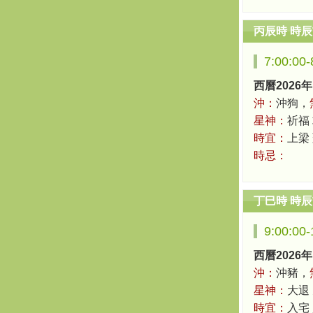
丙辰時 時
7:00:00
西曆2026年
沖：
沖狗，
星神：
祈福 
時宜：
上梁
時忌：
丁巳時 時
9:00:00
西曆2026年
沖：
沖豬，
星神：
大退
時宜：
入宅