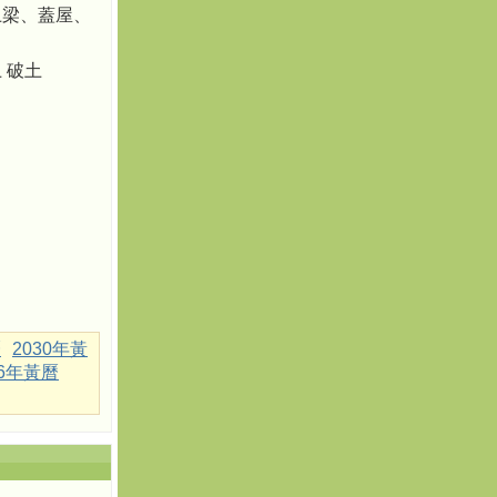
上梁、蓋屋、
、
 破土
曆
2030年黃
36年黃曆