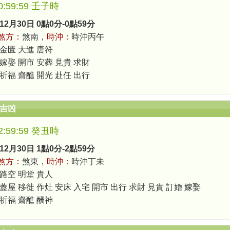
-0:59:59 壬子時
12月30日 0點0分-0點59分
煞方：
煞南，
時沖：
時沖丙午
 金匱 大進 唐符
 嫁娶 開市 安葬 見貴 求財
 祈福 齋醮 開光 赴任 出行
辰吉凶
-2:59:59 癸丑時
12月30日 1點0分-2點59分
煞方：
煞東，
時沖：
時沖丁未
 路空 明堂 貴人
蓋屋 移徙 作灶 安床 入宅 開市 出行 求財 見貴 訂婚 嫁娶
 祈福 齋醮 酬神