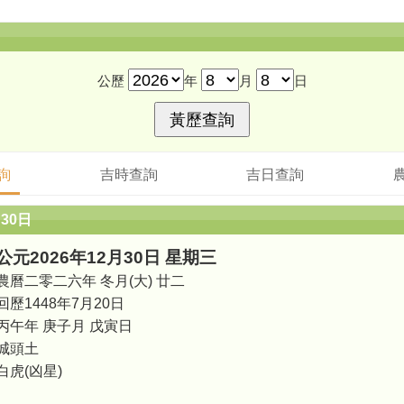
公歷
年
月
日
詢
吉時查詢
吉日查詢
月30日
公元2026年12月30日 星期三
農曆二零二六年 冬月(大) 廿二
回歷1448年7月20日
丙午年 庚子月 戊寅日
城頭土
白虎(凶星)