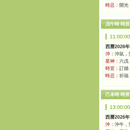
時忌：
開光
戊午時 時
11:00:0
西曆2026年
沖：
沖鼠，
星神：
六戊
時宜：
訂婚
時忌：
祈福
己未時 時
13:00:0
西曆2026年
沖：
沖牛，