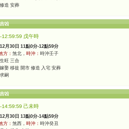
 修造 安葬
辰吉凶
0-12:59:59 戊午時
12月30日 11點0分-12點59分
煞方：
煞北，
時沖：
時沖壬子
 生旺 三合
 嫁娶 移徙 開市 修造 入宅 安葬
 求嗣
辰吉凶
0-14:59:59 己未時
12月30日 13點0分-14點59分
煞方：
煞西，
時沖：
時沖癸丑