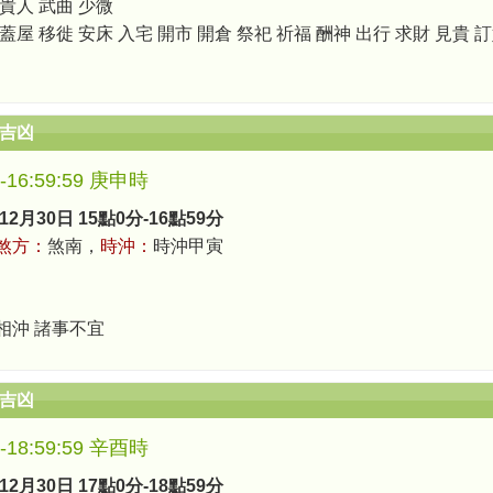
 貴人 武曲 少微
蓋屋 移徙 安床 入宅 開市 開倉 祭祀 祈福 酬神 出行 求財 見貴 
辰吉凶
0-16:59:59 庚申時
12月30日 15點0分-16點59分
煞方：
煞南，
時沖：
時沖甲寅
相沖 諸事不宜
辰吉凶
0-18:59:59 辛酉時
12月30日 17點0分-18點59分