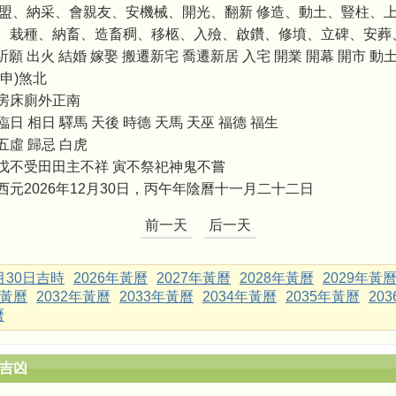
訂盟、納采、會親友、安機械、開光、翻新 修造、動土、豎柱、
、栽種、納畜、造畜稠、移柩、入殮、啟鑽、修墳、立碑、安葬
願 出火 結婚 嫁娶 搬遷新宅 喬遷新居 入宅 開業 開幕 開市 動土
申)煞北
房床廁外正南
臨日 相日 驛馬 天後 時德 天馬 天巫 福德 福生
五虛 歸忌 白虎
戊不受田田主不祥 寅不祭祀神鬼不嘗
西元2026年12月30日，丙午年陰曆十一月二十二日
前一天
后一天
2月30日吉時
2026年黃曆
2027年黃曆
2028年黃曆
2029年黃
年黃曆
2032年黃曆
2033年黃曆
2034年黃曆
2035年黃曆
20
曆
辰吉凶