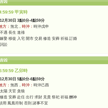
辰吉凶
-4:59:59 甲寅時
12月30日 3點0分-4點59分
煞方：
煞北，
時沖：
時沖戊申
 不遇 長生 進祿
嫁娶 移徙 入宅 開市 交易 修造 安葬 祈福 訂婚
 詞訟
辰吉凶
-6:59:59 乙卯時
12月30日 5點0分-6點59分
煞方：
煞西，
時沖：
時沖己酉
 太陽 天官 貪狼
修造 安葬 赴任 出行 求財 見貴 祭祀 祈福 酬神
須用 鳳凰符制 否則 諸事不宜