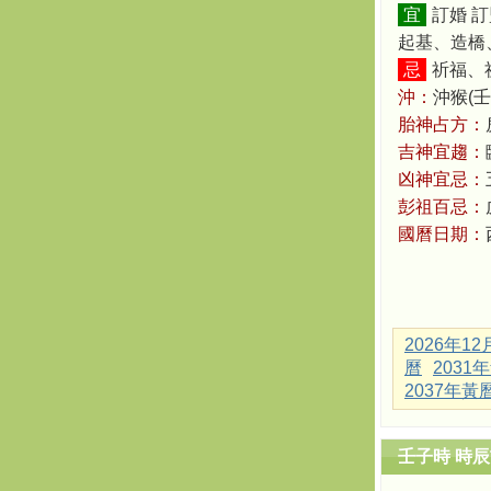
宜
訂婚 
起基、造橋
忌
祈福、祈
沖：
沖猴(壬
胎神占方：
吉神宜趨：
凶神宜忌：
彭祖百忌：
國曆日期：
2026年1
曆
2031
2037年黃
壬子時 時