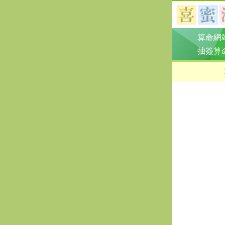
算命網
抽簽算