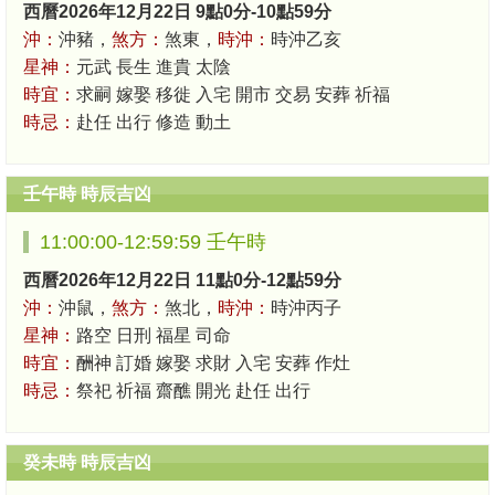
西曆2026年12月22日 9點0分-10點59分
沖：
沖豬，
煞方：
煞東，
時沖：
時沖乙亥
星神：
元武 長生 進貴 太陰
時宜：
求嗣 嫁娶 移徙 入宅 開市 交易 安葬 祈福
時忌：
赴任 出行 修造 動土
壬午時 時辰吉凶
11:00:00-12:59:59 壬午時
西曆2026年12月22日 11點0分-12點59分
沖：
沖鼠，
煞方：
煞北，
時沖：
時沖丙子
星神：
路空 日刑 福星 司命
時宜：
酬神 訂婚 嫁娶 求財 入宅 安葬 作灶
時忌：
祭祀 祈福 齋醮 開光 赴任 出行
癸未時 時辰吉凶