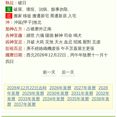
執位：
破日
宜
破屋、壞垣、治病、餘事勿取、
忌
搬家 移徙 搬遷新宅 喬遷新居 入宅
沖：
沖鼠(甲子)煞北
胎神占方：
占碓磨外正南
吉神宜趨：
續世 六儀 陽德 解神 司命 鳴犬
凶神宜忌：
月破 大耗 災煞 天火 血忌 招搖 厭對 五虛
彭祖百忌：
庚不經絡織機虛張 午不苫蓋屋主更張
國曆日期：
西元2026年12月22日，丙午年陰曆十一月十
四日
前一天
后一天
2026年12月22日吉時
2026年黃曆
2027年黃曆
2028
年黃曆
2029年黃曆
2030年黃曆
2031年黃曆
2032年
黃曆
2033年黃曆
2034年黃曆
2035年黃曆
2036年黃
曆
2037年黃曆