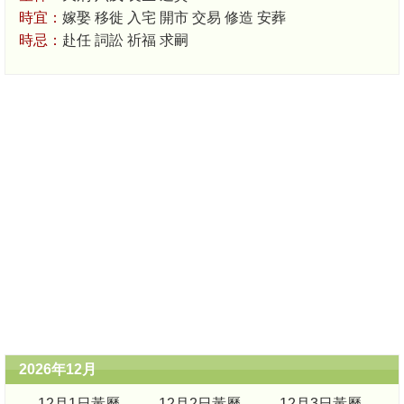
時宜：
嫁娶 移徙 入宅 開市 交易 修造 安葬
時忌：
赴任 詞訟 祈福 求嗣
2026年12月
12月1日黃曆
12月2日黃曆
12月3日黃曆