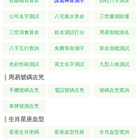
在線稱骨算命
諸葛神算測字
四柱八字測算
公司名字測試
八宅風水算命
三世書測財運
三世演禽算命
姓名測試打分
周易智能測名
八字五行查詢
免費算命測字
算命游戲測試
色彩性格測試
英文名字測試
九型人格測試
周易號碼吉兇
手機號碼吉兇
電話號碼吉兇
號碼吉兇查詢
車牌號測吉兇
生肖星座血型
星座生肖密碼
星座血型性格
生肖血型查詢