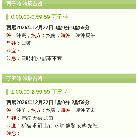
丙子時 時辰吉凶
0:00:00-0:59:59 丙子時
西曆2026年12月22日 0點0分-0點59分
沖：
沖馬，
煞方：
煞南，
時沖：
時沖庚午
星神：
日破
時宜：
時忌：
日時相沖 諸事不宜
丁丑時 時辰吉凶
1:00:00-2:59:59 丁丑時
西曆2026年12月22日 1點0分-2點59分
沖：
沖羊，
煞方：
煞東，
時沖：
時沖辛未
星神：
羅紋 天德 武曲
時宜：
祈福 求嗣 出行 求財 嫁娶 安葬 祭祀
時忌：