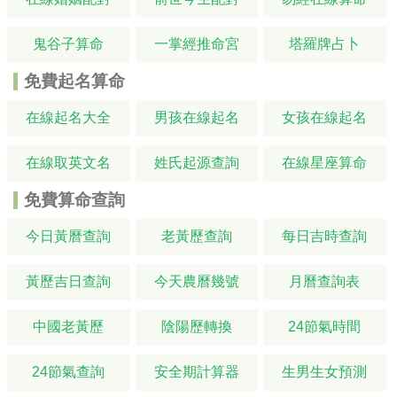
鬼谷子算命
一掌經推命宮
塔羅牌占卜
免費起名算命
在線起名大全
男孩在線起名
女孩在線起名
在線取英文名
姓氏起源查詢
在線星座算命
免費算命查詢
今日黃曆查詢
老黃歷查詢
每日吉時查詢
黃歷吉日查詢
今天農曆幾號
月曆查詢表
中國老黃歷
陰陽歷轉換
24節氣時間
24節氣查詢
安全期計算器
生男生女預測