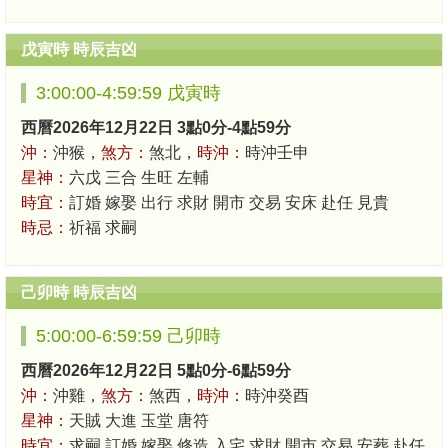
戊寅時 時辰吉凶
3:00:00-4:59:59 戊寅時
西曆2026年12月22日 3點0分-4點59分
沖：
沖猴，
煞方：
煞北，
時沖：
時沖壬申
星神：
六戊 三合 生旺 左輔
時宜：
訂婚 嫁娶 出行 求財 開市 交易 安床 赴任 見貴
時忌：
祈福 求嗣
己卯時 時辰吉凶
5:00:00-6:59:59 己卯時
西曆2026年12月22日 5點0分-6點59分
沖：
沖雞，
煞方：
煞西，
時沖：
時沖癸酉
星神：
天賊 大進 玉堂 唐符
時宜：
求嗣 訂婚 嫁娶 修造 入宅 求財 開市 交易 安葬 赴任