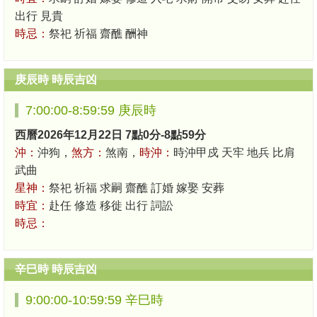
出行 見貴
時忌：
祭祀 祈福 齋醮 酬神
庚辰時 時辰吉凶
7:00:00-8:59:59 庚辰時
西曆2026年12月22日 7點0分-8點59分
沖：
沖狗，
煞方：
煞南，
時沖：
時沖甲戍 天牢 地兵 比肩
武曲
星神：
祭祀 祈福 求嗣 齋醮 訂婚 嫁娶 安葬
時宜：
赴任 修造 移徙 出行 詞訟
時忌：
辛巳時 時辰吉凶
9:00:00-10:59:59 辛巳時