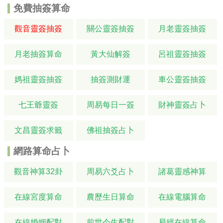
免費抽簽算命
觀音靈簽抽簽
關公靈簽抽簽
月老靈簽抽簽
月老抽簽算命
黃大仙解簽
呂祖靈簽抽簽
媽祖靈簽抽簽
抽簽測財運
車公靈簽抽簽
七王爺靈簽
周易每日一簽
財神靈簽占卜
文昌靈簽求籤
佛祖抽簽占卜
網路算命占卜
觀音神算32卦
周易六爻占卜
諸葛靈感神算
在線宮度算命
農歷生日算命
在線電腦算命
在線婚姻配對
前世今生配對
易經在線算命