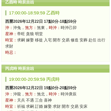
乙酉時 時辰吉凶
17:00:00-18:59:59 乙酉時
西曆2026年12月22日 17點0分-18點59分
沖：
沖兔，
煞方：
煞東，
時沖：
時沖己卯
星神：
帝旺 貪狼 明堂
時宜：
求嗣 嫁娶 移徙 入宅 開市 交易 修造 安葬 赴任 出行
求財
時忌：
丙戌時 時辰吉凶
19:00:00-20:59:59 丙戌時
西曆2026年12月22日 19點0分-20點59分
沖：
沖龍，
煞方：
煞北，
時沖：
時沖庚辰
星神：
天兵 不遇 三合 喜神
時宜：
祈福 求嗣 訂婚 嫁娶 求財 開市 交易 安床