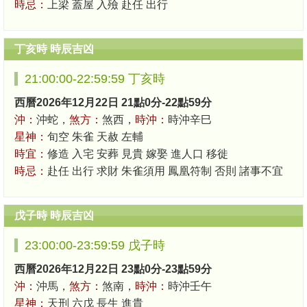
時忌：
上梁 蓋屋 入殮 赴任 出行
丁亥時 時辰吉凶
21:00:00-22:59:59 丁亥時
西曆2026年12月22日 21點0分-22點59分
沖：
沖蛇，
煞方：
煞西，
時沖：
時沖辛巳
星神：
旬空 朱雀 天赦 左輔
時宜：
修造 入宅 安葬 見貴 嫁娶 進人口 移徙
時忌：
赴任 出行 求財 朱雀須用 鳳凰符制 否則 諸事不宜
戊子時 時辰吉凶
23:00:00-23:59:59 戊子時
西曆2026年12月22日 23點0分-23點59分
沖：
沖馬，
煞方：
煞南，
時沖：
時沖壬午
星神：
天刑 六戊 長生 進貴