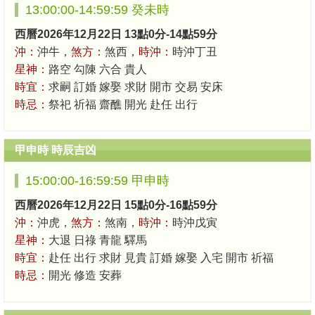
13:00:00-14:59:59 癸未時
西曆2026年12月22日 13點0分-14點59分
沖：
沖牛，
煞方：
煞西，
時沖：
時沖丁丑
星神：
路空 勾陳 六合 貴人
時宜：
求嗣 訂婚 嫁娶 求財 開市 交易 安床
時忌：
祭祀 祈福 齋醮 開光 赴任 出行
甲申時 時辰吉凶
15:00:00-16:59:59 甲申時
西曆2026年12月22日 15點0分-16點59分
沖：
沖虎，
煞方：
煞南，
時沖：
時沖戊寅
星神：
大退 日祿 青龍 驛馬
時宜：
赴任 出行 求財 見貴 訂婚 嫁娶 入宅 開市 祈福
時忌：
開光 修造 安葬