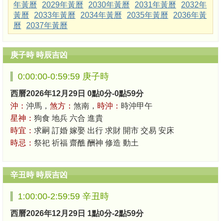
年黃曆
2029年黃曆
2030年黃曆
2031年黃曆
2032年
黃曆
2033年黃曆
2034年黃曆
2035年黃曆
2036年黃
曆
2037年黃曆
庚子時 時辰吉凶
0:00:00-0:59:59 庚子時
西曆2026年12月29日 0點0分-0點59分
沖：
沖馬，
煞方：
煞南，
時沖：
時沖甲午
星神：
狗食 地兵 六合 進貴
時宜：
求嗣 訂婚 嫁娶 出行 求財 開市 交易 安床
時忌：
祭祀 祈福 齋醮 酬神 修造 動土
辛丑時 時辰吉凶
1:00:00-2:59:59 辛丑時
西曆2026年12月29日 1點0分-2點59分