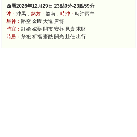
西曆2026年12月29日 23點0分-23點59分
沖：
沖馬，
煞方：
煞南，
時沖：
時沖丙午
星神：
路空 金匱 大進 唐符
時宜：
訂婚 嫁娶 開市 安葬 見貴 求財
時忌：
祭祀 祈福 齋醮 開光 赴任 出行