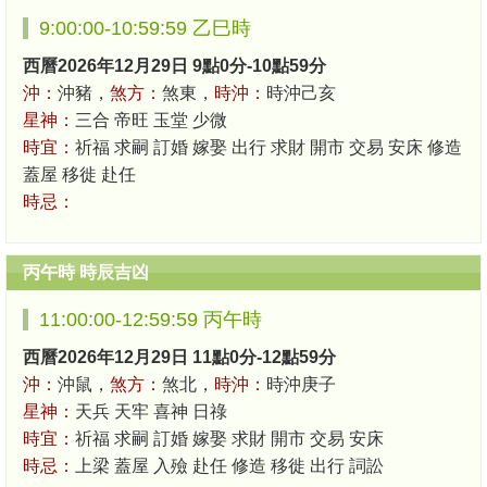
9:00:00-10:59:59 乙巳時
西曆2026年12月29日 9點0分-10點59分
沖：
沖豬，
煞方：
煞東，
時沖：
時沖己亥
星神：
三合 帝旺 玉堂 少微
時宜：
祈福 求嗣 訂婚 嫁娶 出行 求財 開市 交易 安床 修造
蓋屋 移徙 赴任
時忌：
丙午時 時辰吉凶
11:00:00-12:59:59 丙午時
西曆2026年12月29日 11點0分-12點59分
沖：
沖鼠，
煞方：
煞北，
時沖：
時沖庚子
星神：
天兵 天牢 喜神 日祿
時宜：
祈福 求嗣 訂婚 嫁娶 求財 開市 交易 安床
時忌：
上梁 蓋屋 入殮 赴任 修造 移徙 出行 詞訟