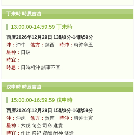
丁未時 時辰吉凶
13:00:00-14:59:59 丁未時
西曆2026年12月29日 13點0分-14點59分
沖：
沖牛，
煞方：
煞西，
時沖：
時沖辛丑
星神：
日破
時宜：
時忌：
日時相沖 諸事不宜
戊申時 時辰吉凶
15:00:00-16:59:59 戊申時
西曆2026年12月29日 15點0分-16點59分
沖：
沖虎，
煞方：
煞南，
時沖：
時沖壬寅
星神：
六戊 旬空 司命 進貴
時宜：
作灶 祭祀 齋醮 酬神 修造