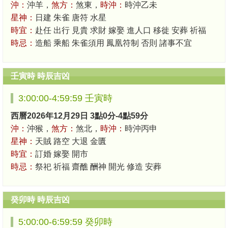
沖：
沖羊，
煞方：
煞東，
時沖：
時沖乙未
星神：
日建 朱雀 唐符 水星
時宜：
赴任 出行 見貴 求財 嫁娶 進人口 移徙 安葬 祈福
時忌：
造船 乘船 朱雀須用 鳳凰符制 否則 諸事不宜
壬寅時 時辰吉凶
3:00:00-4:59:59 壬寅時
西曆2026年12月29日 3點0分-4點59分
沖：
沖猴，
煞方：
煞北，
時沖：
時沖丙申
星神：
天賊 路空 大退 金匱
時宜：
訂婚 嫁娶 開市
時忌：
祭祀 祈福 齋醮 酬神 開光 修造 安葬
癸卯時 時辰吉凶
5:00:00-6:59:59 癸卯時