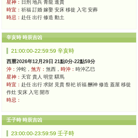
星神：
日刑 地兵 青龍 進貴
時宜：
祈福 訂婚 嫁娶 安床 移徙 入宅 安葬
時忌：
赴任 出行 修造 動土
辛亥時 時辰吉凶
21:00:00-22:59:59 辛亥時
西曆2026年12月29日 21點0分-22點59分
沖：
沖蛇，
煞方：
煞西，
時沖：
時沖乙巳
星神：
天官 貴人 明堂 驛馬
時宜：
赴任 出行 求財 見貴 祭祀 祈福 酬神 修造 蓋屋 移徙
作灶 安床 入宅 開市
時忌：
壬子時 時辰吉凶
23:00:00-23:59:59 壬子時