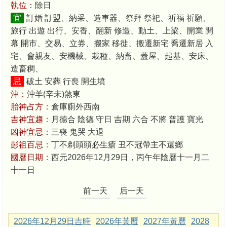
執位：
除日
宜
訂婚 訂盟、納采、造車器、祭拜 祭祀、祈福 祈願、
旅行 出遊 出行、安香、翻新 修造、動土、上梁、開業 開
幕 開市、交易、立券、搬家 移徙、搬遷新宅 喬遷新居 入
宅、會親友、安機械、栽種、納畜、蓋屋、起基、安床、
造畜稠、
忌
破土 安葬 行喪 開生墳
沖：
沖羊(辛未)煞東
胎神占方：
倉庫廁外西南
吉神宜趨：
月德合 陰德 守日 吉期 六合 不將 普護 寶光
凶神宜忌：
三喪 鬼哭 大退
彭祖百忌：
丁不剃頭頭必生瘡 丑不冠帶主不還鄉
國曆日期：
西元2026年12月29日，丙午年陰曆十一月二
十一日
前一天
后一天
2026年12月29日吉時
2026年黃曆
2027年黃曆
2028