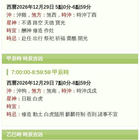
西曆2026年12月29日 5點0分-6點59分
沖：
沖雞，
煞方：
煞西，
時沖：
時沖丁酉
星神：
不遇 路空 天德 寶光
時宜：
酬神 修造 作灶
時忌：
赴任 出行 祭祀 祈福 齋醮 開光
甲辰時 時辰吉凶
7:00:00-8:59:59 甲辰時
西曆2026年12月29日 7點0分-8點59分
沖：
沖狗，
煞方：
煞南，
時沖：
時沖戊戌
星神：
日殺 白虎
時宜：
時忌：
修造 動土 白虎鬚用 麒麟符制 否則 諸事不宜
乙巳時 時辰吉凶