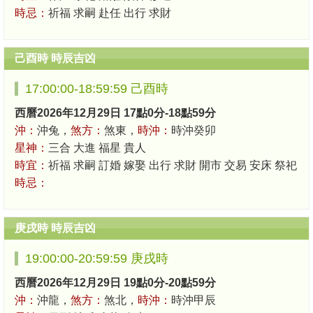
時忌：
祈福 求嗣 赴任 出行 求財
己酉時 時辰吉凶
17:00:00-18:59:59 己酉時
西曆2026年12月29日 17點0分-18點59分
沖：
沖兔，
煞方：
煞東，
時沖：
時沖癸卯
星神：
三合 大進 福星 貴人
時宜：
祈福 求嗣 訂婚 嫁娶 出行 求財 開市 交易 安床 祭祀
時忌：
庚戌時 時辰吉凶
19:00:00-20:59:59 庚戌時
西曆2026年12月29日 19點0分-20點59分
沖：
沖龍，
煞方：
煞北，
時沖：
時沖甲辰