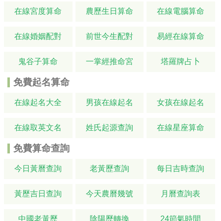
在線宮度算命
農歷生日算命
在線電腦算命
在線婚姻配對
前世今生配對
易經在線算命
鬼谷子算命
一掌經推命宮
塔羅牌占卜
免費起名算命
在線起名大全
男孩在線起名
女孩在線起名
在線取英文名
姓氏起源查詢
在線星座算命
免費算命查詢
今日黃曆查詢
老黃歷查詢
每日吉時查詢
黃歷吉日查詢
今天農曆幾號
月曆查詢表
中國老黃歷
陰陽歷轉換
24節氣時間