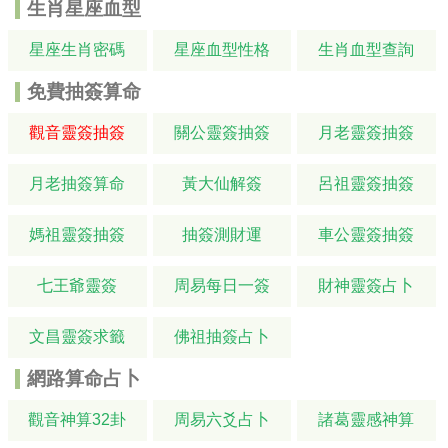
生肖星座血型
星座生肖密碼
星座血型性格
生肖血型查詢
免費抽簽算命
觀音靈簽抽簽
關公靈簽抽簽
月老靈簽抽簽
月老抽簽算命
黃大仙解簽
呂祖靈簽抽簽
媽祖靈簽抽簽
抽簽測財運
車公靈簽抽簽
七王爺靈簽
周易每日一簽
財神靈簽占卜
文昌靈簽求籤
佛祖抽簽占卜
網路算命占卜
觀音神算32卦
周易六爻占卜
諸葛靈感神算