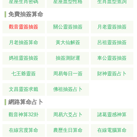
星座生肖密碼
星座血型性格
生肖血型查詢
免費抽簽算命
觀音靈簽抽簽
關公靈簽抽簽
月老靈簽抽簽
月老抽簽算命
黃大仙解簽
呂祖靈簽抽簽
媽祖靈簽抽簽
抽簽測財運
車公靈簽抽簽
七王爺靈簽
周易每日一簽
財神靈簽占卜
文昌靈簽求籤
佛祖抽簽占卜
網路算命占卜
觀音神算32卦
周易六爻占卜
諸葛靈感神算
在線宮度算命
農歷生日算命
在線電腦算命