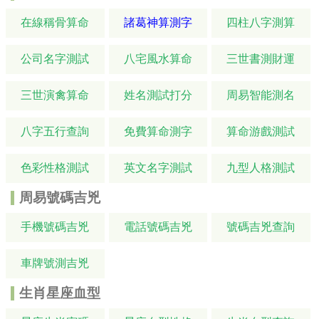
在線稱骨算命
諸葛神算測字
四柱八字測算
公司名字測試
八宅風水算命
三世書測財運
三世演禽算命
姓名測試打分
周易智能測名
八字五行查詢
免費算命測字
算命游戲測試
色彩性格測試
英文名字測試
九型人格測試
周易號碼吉兇
手機號碼吉兇
電話號碼吉兇
號碼吉兇查詢
車牌號測吉兇
生肖星座血型