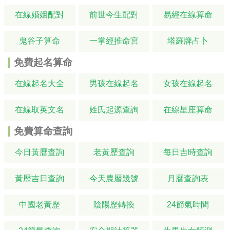
在線婚姻配對
前世今生配對
易經在線算命
鬼谷子算命
一掌經推命宮
塔羅牌占卜
免費起名算命
在線起名大全
男孩在線起名
女孩在線起名
在線取英文名
姓氏起源查詢
在線星座算命
免費算命查詢
今日黃曆查詢
老黃歷查詢
每日吉時查詢
黃歷吉日查詢
今天農曆幾號
月曆查詢表
中國老黃歷
陰陽歷轉換
24節氣時間