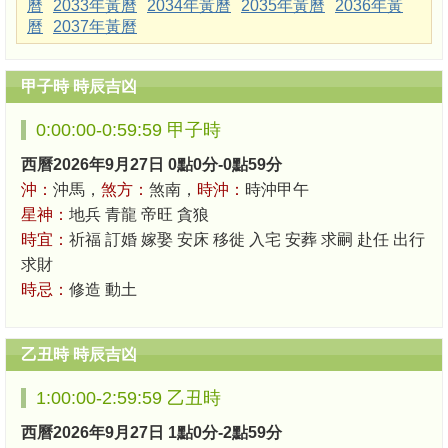
曆
2033年黃曆
2034年黃曆
2035年黃曆
2036年黃
曆
2037年黃曆
甲子時 時辰吉凶
0:00:00-0:59:59 甲子時
西曆2026年9月27日 0點0分-0點59分
沖：
沖馬，
煞方：
煞南，
時沖：
時沖甲午
星神：
地兵 青龍 帝旺 貪狼
時宜：
祈福 訂婚 嫁娶 安床 移徙 入宅 安葬 求嗣 赴任 出行
求財
時忌：
修造 動土
乙丑時 時辰吉凶
1:00:00-2:59:59 乙丑時
西曆2026年9月27日 1點0分-2點59分