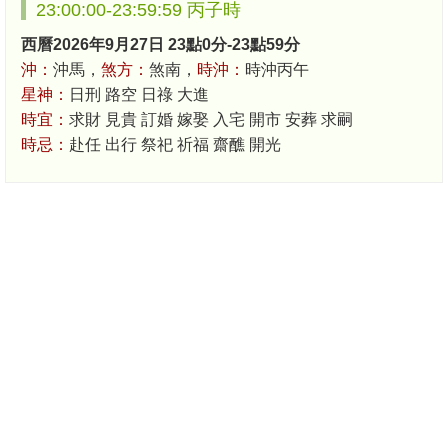
23:00:00-23:59:59 丙子時
西曆2026年9月27日 23點0分-23點59分
沖：
沖馬，
煞方：
煞南，
時沖：
時沖丙午
星神：
日刑 路空 日祿 大進
時宜：
求財 見貴 訂婚 嫁娶 入宅 開市 安葬 求嗣
時忌：
赴任 出行 祭祀 祈福 齋醮 開光