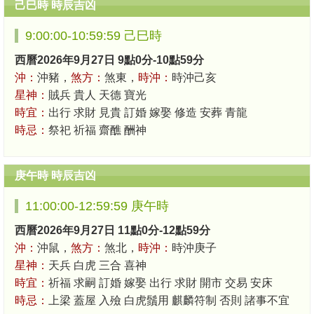
己巳時 時辰吉凶
9:00:00-10:59:59 己巳時
西曆2026年9月27日 9點0分-10點59分
沖：
沖豬，
煞方：
煞東，
時沖：
時沖己亥
星神：
賊兵 貴人 天德 寶光
時宜：
出行 求財 見貴 訂婚 嫁娶 修造 安葬 青龍
時忌：
祭祀 祈福 齋醮 酬神
庚午時 時辰吉凶
11:00:00-12:59:59 庚午時
西曆2026年9月27日 11點0分-12點59分
沖：
沖鼠，
煞方：
煞北，
時沖：
時沖庚子
星神：
天兵 白虎 三合 喜神
時宜：
祈福 求嗣 訂婚 嫁娶 出行 求財 開市 交易 安床
時忌：
上梁 蓋屋 入殮 白虎鬚用 麒麟符制 否則 諸事不宜