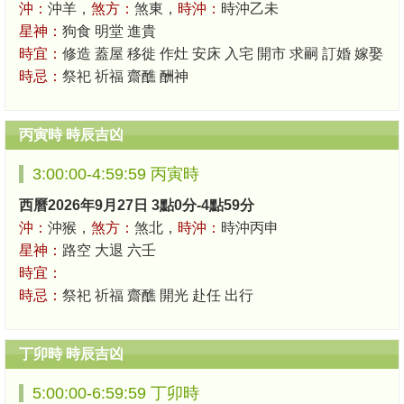
沖：
沖羊，
煞方：
煞東，
時沖：
時沖乙未
星神：
狗食 明堂 進貴
時宜：
修造 蓋屋 移徙 作灶 安床 入宅 開市 求嗣 訂婚 嫁娶
時忌：
祭祀 祈福 齋醮 酬神
丙寅時 時辰吉凶
3:00:00-4:59:59 丙寅時
西曆2026年9月27日 3點0分-4點59分
沖：
沖猴，
煞方：
煞北，
時沖：
時沖丙申
星神：
路空 大退 六壬
時宜：
時忌：
祭祀 祈福 齋醮 開光 赴任 出行
丁卯時 時辰吉凶
5:00:00-6:59:59 丁卯時