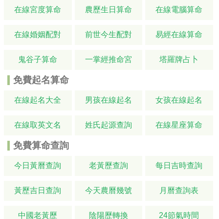
在線宮度算命
農歷生日算命
在線電腦算命
在線婚姻配對
前世今生配對
易經在線算命
鬼谷子算命
一掌經推命宮
塔羅牌占卜
免費起名算命
在線起名大全
男孩在線起名
女孩在線起名
在線取英文名
姓氏起源查詢
在線星座算命
免費算命查詢
今日黃曆查詢
老黃歷查詢
每日吉時查詢
黃歷吉日查詢
今天農曆幾號
月曆查詢表
中國老黃歷
陰陽歷轉換
24節氣時間