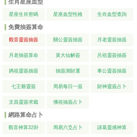
生肖星座血型
星座生肖密碼
星座血型性格
生肖血型查詢
免費抽簽算命
觀音靈簽抽簽
關公靈簽抽簽
月老靈簽抽簽
月老抽簽算命
黃大仙解簽
呂祖靈簽抽簽
媽祖靈簽抽簽
抽簽測財運
車公靈簽抽簽
七王爺靈簽
周易每日一簽
財神靈簽占卜
文昌靈簽求籤
佛祖抽簽占卜
網路算命占卜
觀音神算32卦
周易六爻占卜
諸葛靈感神算