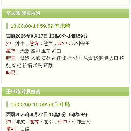
辛未時 時辰吉凶
13:00:00-14:59:59 辛未時
西曆2026年9月27日 13點0分-14點59分
沖：
沖牛，
煞方：
煞西，
時沖：
時沖辛丑
星神：
天赦 國印 玉堂 武曲
時宜：
修造 入宅 安葬 赴任 出行 求財 見貴 嫁娶 進人口 移
徙 祭祀 祈福 求嗣 齋醮
時忌：
壬申時 時辰吉凶
15:00:00-16:59:59 壬申時
西曆2026年9月27日 15點0分-16點59分
沖：
沖虎，
煞方：
煞南，
時沖：
時沖壬寅
星神：
日破