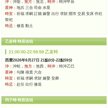
沖：
沖龍，
煞方：
煞北，
時沖：
時沖甲辰
星神：
地兵 三合 司命 水星
時宜：
祈福 求嗣 訂婚 嫁娶 出行 求財 開市 交易 安床 作灶
祭祀
時忌：
修造 動土
乙亥時 時辰吉凶
21:00:00-22:59:59 乙亥時
西曆2026年9月27日 21點0分-22點59分
沖：
沖蛇，
煞方：
煞西，
時沖：
時沖乙巳
星神：
勾陳 祿貴 六合
時宜：
祈福 求嗣 求財 嫁娶 安葬
時忌：
赴任 出行 修造
丙子時 時辰吉凶