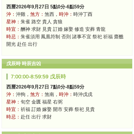
西曆2026年9月27日 5點0分-6點59分
沖：
沖雞，
煞方：
煞西，
時沖：
時沖丁酉
星神：
朱雀 路空 貴人 貪狼
時宜：
酬神 求財 見貴 訂婚 嫁娶 修造 安葬 青龍
時忌：
朱雀須用 鳳凰符制 否則 諸事不宜 祭祀 祈福 齋醮
開光 赴任 出行
戊辰時 時辰吉凶
7:00:00-8:59:59 戊辰時
西曆2026年9月27日 7點0分-8點59分
沖：
沖狗，
煞方：
煞南，
時沖：
時沖戊戌
星神：
旬空 金匱 福星 右弼
時宜：
祈福 訂婚 嫁娶 開市 安葬 祭祀 見貴
時忌：
赴任 出行 求財