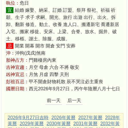
執位：
危日
宜
結婚 嫁娶、納采、訂婚 訂盟、祭拜 祭祀、祈福 祈
願、生子 求子 求嗣、開光、旅行 出遊 出行、出火、拆
卸、翻新 修造、動土、收養 進人口、搬遷新宅 喬遷新居
入宅、搬家 移徙、安床、上梁、合脊、放水、掘井、破
土、移柩、謝土、除服、成服、
忌
開業 開幕 開市 開倉 安門 安葬
沖：
沖狗(戊戌)煞南
胎神占方：
門雞棲房內東
吉神宜趨：
月空 母倉 六合 不將 敬安
凶神宜忌：
月煞 月虛 四擊 天刑
彭祖百忌：
甲不開倉財物耗散 辰不哭泣必主重喪
國曆日期：
西元2026年9月27日，丙午年陰曆八月十七日
前一天
后一天
2026年9月27日吉時
2026年黃曆
2027年黃曆
2028年
黃曆
2029年黃曆
2030年黃曆
2031年黃曆
2032年黃