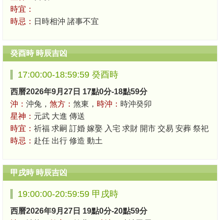
時宜：
時忌：
日時相沖 諸事不宜
癸酉時 時辰吉凶
17:00:00-18:59:59 癸酉時
西曆2026年9月27日 17點0分-18點59分
沖：
沖兔，
煞方：
煞東，
時沖：
時沖癸卯
星神：
元武 大進 傳送
時宜：
祈福 求嗣 訂婚 嫁娶 入宅 求財 開市 交易 安葬 祭祀
時忌：
赴任 出行 修造 動土
甲戌時 時辰吉凶
19:00:00-20:59:59 甲戌時
西曆2026年9月27日 19點0分-20點59分