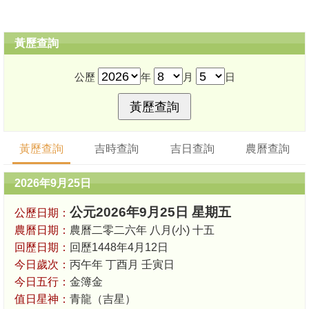
黃歷查詢
公歷
年
月
日
黃歷查詢
吉時查詢
吉日查詢
農曆查詢
2026年9月25日
公元2026年9月25日 星期五
公歷日期：
農曆日期：
農曆二零二六年 八月(小) 十五
回歷日期：
回歷1448年4月12日
今日歲次：
丙午年 丁酉月 壬寅日
今日五行：
金簿金
值日星神：
青龍（吉星）