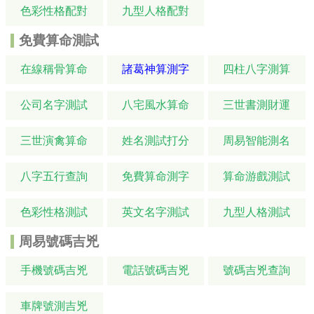
色彩性格配對
九型人格配對
免費算命測試
在線稱骨算命
諸葛神算測字
四柱八字測算
公司名字測試
八宅風水算命
三世書測財運
三世演禽算命
姓名測試打分
周易智能測名
八字五行查詢
免費算命測字
算命游戲測試
色彩性格測試
英文名字測試
九型人格測試
周易號碼吉兇
手機號碼吉兇
電話號碼吉兇
號碼吉兇查詢
車牌號測吉兇