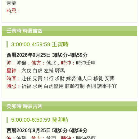
青龍
時忌：
壬寅時 時辰吉凶
3:00:00-4:59:59 壬寅時
西曆2026年9月25日 3點0分-4點59分
沖：
沖猴，
煞方：
煞北，
時沖：
時沖壬申
星神：
六戊 白虎 左輔 驛馬
時宜：
赴任 見貴 出行 求財 嫁娶 進人口 移徙 安葬
時忌：
祈福 求嗣 白虎鬚用 麒麟符制 否則 諸事不宜
癸卯時 時辰吉凶
5:00:00-6:59:59 癸卯時
西曆2026年9月25日 5點0分-6點59分
沖：
沖雞，
煞方：
煞西，
時沖：
時沖癸酉