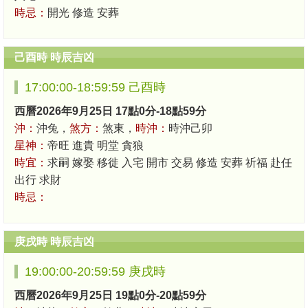
時忌：
開光 修造 安葬
己酉時 時辰吉凶
17:00:00-18:59:59 己酉時
西曆2026年9月25日 17點0分-18點59分
沖：
沖兔，
煞方：
煞東，
時沖：
時沖己卯
星神：
帝旺 進貴 明堂 貪狼
時宜：
求嗣 嫁娶 移徙 入宅 開市 交易 修造 安葬 祈福 赴任
出行 求財
時忌：
庚戌時 時辰吉凶
19:00:00-20:59:59 庚戌時
西曆2026年9月25日 19點0分-20點59分