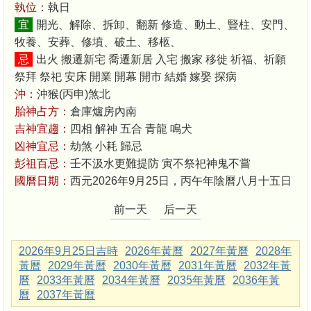
執位：
執日
宜
開光、解除、拆卸、翻新 修造、動土、豎柱、安門、
牧養、安葬、修墳、破土、移柩、
忌
出火 搬遷新宅 喬遷新居 入宅 搬家 移徙 祈福、祈願
祭拜 祭祀 安床 開業 開幕 開市 結婚 嫁娶 探病
沖：
沖猴(丙申)煞北
胎神占方：
倉庫爐房內南
吉神宜趨：
四相 解神 五合 青龍 鳴犬
凶神宜忌：
劫煞 小耗 歸忌
彭祖百忌：
壬不汲水更難提防 寅不祭祀神鬼不嘗
國曆日期：
西元2026年9月25日，丙午年陰曆八月十五日
前一天
后一天
2026年9月25日吉時
2026年黃曆
2027年黃曆
2028年
黃曆
2029年黃曆
2030年黃曆
2031年黃曆
2032年黃
曆
2033年黃曆
2034年黃曆
2035年黃曆
2036年黃
曆
2037年黃曆