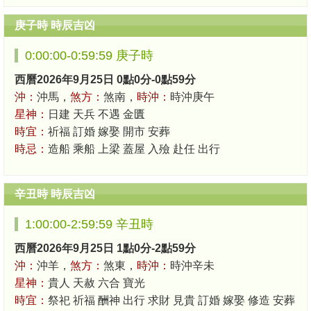
庚子時 時辰吉凶
0:00:00-0:59:59 庚子時
西曆2026年9月25日 0點0分-0點59分
沖：
沖馬，
煞方：
煞南，
時沖：
時沖庚午
星神：
日建 天兵 不遇 金匱
時宜：
祈福 訂婚 嫁娶 開市 安葬
時忌：
造船 乘船 上梁 蓋屋 入殮 赴任 出行
辛丑時 時辰吉凶
1:00:00-2:59:59 辛丑時
西曆2026年9月25日 1點0分-2點59分
沖：
沖羊，
煞方：
煞東，
時沖：
時沖辛未
星神：
貴人 天赦 六合 寶光
時宜：
祭祀 祈福 酬神 出行 求財 見貴 訂婚 嫁娶 修造 安葬