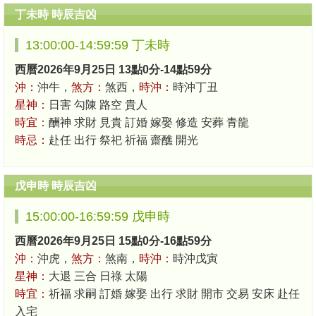
丁未時 時辰吉凶
13:00:00-14:59:59 丁未時
西曆2026年9月25日 13點0分-14點59分
沖：
沖牛，
煞方：
煞西，
時沖：
時沖丁丑
星神：
日害 勾陳 路空 貴人
時宜：
酬神 求財 見貴 訂婚 嫁娶 修造 安葬 青龍
時忌：
赴任 出行 祭祀 祈福 齋醮 開光
戊申時 時辰吉凶
15:00:00-16:59:59 戊申時
西曆2026年9月25日 15點0分-16點59分
沖：
沖虎，
煞方：
煞南，
時沖：
時沖戊寅
星神：
大退 三合 日祿 太陽
時宜：
祈福 求嗣 訂婚 嫁娶 出行 求財 開市 交易 安床 赴任
入宅