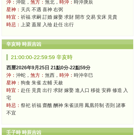
沖：
沖龍，
煞方：
煞北，
時沖：
時沖庚辰
星神：
天兵 不遇 喜神 右弼
時宜：
祈福 求嗣 訂婚 嫁娶 求財 開市 交易 安床 見貴
時忌：
上梁 蓋屋 入殮 赴任 出行
辛亥時 時辰吉凶
21:00:00-22:59:59 辛亥時
西曆2026年9月25日 21點0分-22點59分
沖：
沖蛇，
煞方：
煞西，
時沖：
時沖辛巳
星神：
狗食 朱雀 左輔 天赦
時宜：
赴任 見貴 出行 求財 嫁娶 進人口 移徙 安葬 修造 入
宅
時忌：
祭祀 祈福 齋醮 酬神 朱雀須用 鳳凰符制 否則 諸事
不宜
壬子時 時辰吉凶