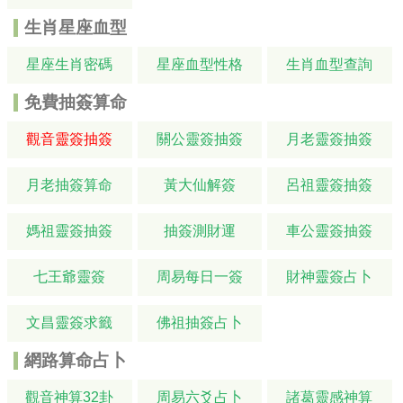
生肖星座血型
星座生肖密碼
星座血型性格
生肖血型查詢
免費抽簽算命
觀音靈簽抽簽
關公靈簽抽簽
月老靈簽抽簽
月老抽簽算命
黃大仙解簽
呂祖靈簽抽簽
媽祖靈簽抽簽
抽簽測財運
車公靈簽抽簽
七王爺靈簽
周易每日一簽
財神靈簽占卜
文昌靈簽求籤
佛祖抽簽占卜
網路算命占卜
觀音神算32卦
周易六爻占卜
諸葛靈感神算