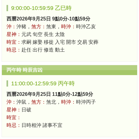
9:00:00-10:59:59 乙巳時
西曆2026年9月25日 9點0分-10點59分
沖：
沖豬，
煞方：
煞東，
時沖：
時沖乙亥
星神：
元武 旬空 長生 太陰
時宜：
求嗣 嫁娶 移徙 入宅 開市 交易 安葬
時忌：
赴任 出行 修造 動土
丙午時 時辰吉凶
11:00:00-12:59:59 丙午時
西曆2026年9月25日 11點0分-12點59分
沖：
沖鼠，
煞方：
煞北，
時沖：
時沖丙子
星神：
日破
時宜：
時忌：
日時相沖 諸事不宜