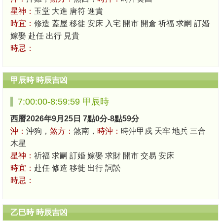
星神：
玉堂 大進 唐符 進貴
時宜：
修造 蓋屋 移徙 安床 入宅 開市 開倉 祈福 求嗣 訂婚
嫁娶 赴任 出行 見貴
時忌：
甲辰時 時辰吉凶
7:00:00-8:59:59 甲辰時
西曆2026年9月25日 7點0分-8點59分
沖：
沖狗，
煞方：
煞南，
時沖：
時沖甲戍 天牢 地兵 三合
木星
星神：
祈福 求嗣 訂婚 嫁娶 求財 開市 交易 安床
時宜：
赴任 修造 移徙 出行 詞訟
時忌：
乙巳時 時辰吉凶