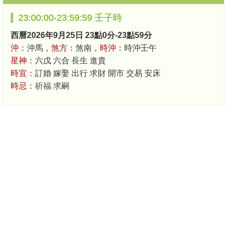
23:00:00-23:59:59 壬子時
西曆2026年9月25日 23點0分-23點59分
沖：
沖馬，
煞方：
煞南，
時沖：
時沖壬午
星神：
六戊 六合 長生 進貴
時宜：
訂婚 嫁娶 出行 求財 開市 交易 安床
時忌：
祈福 求嗣