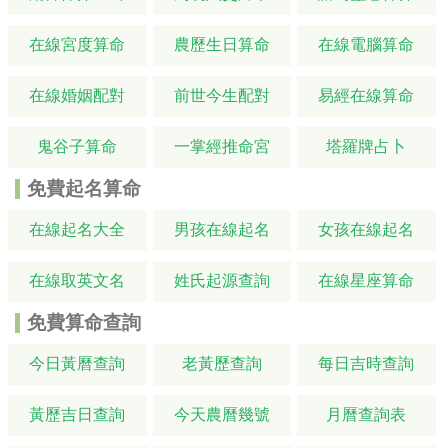
在線宮度算命
農歷生日算命
在線電腦算命
在線婚姻配對
前世今生配對
易經在線算命
鬼谷子算命
一掌經推命宮
塔羅牌占卜
免費起名算命
在線起名大全
男孩在線起名
女孩在線起名
在線取英文名
姓氏起源查詢
在線星座算命
免費算命查詢
今日黃曆查詢
老黃歷查詢
每日吉時查詢
黃歷吉日查詢
今天農曆幾號
月曆查詢表