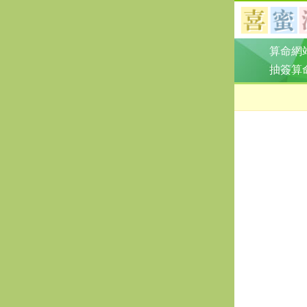
算命網
抽簽算