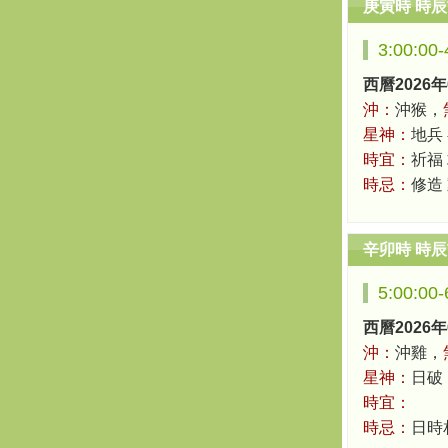
庚寅時 時
3:00:00
西曆2026年
沖：
沖猴，
星神：
地兵
時宜：
祈福 
時忌：
修造
辛卯時 時
5:00:00
西曆2026年
沖：
沖雞，
星神：
日破
時宜：
時忌：
日時