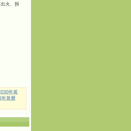
、出火、拆
2030年黃
36年黃曆