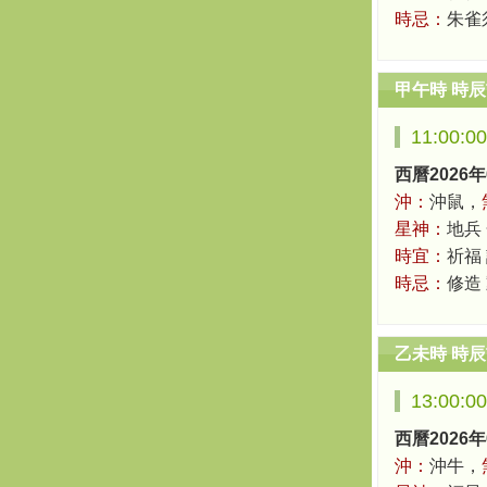
時忌：
朱雀
甲午時 時
11:00:0
西曆2026年
沖：
沖鼠，
星神：
地兵
時宜：
祈福 
時忌：
修造
乙未時 時
13:00:0
西曆2026年
沖：
沖牛，