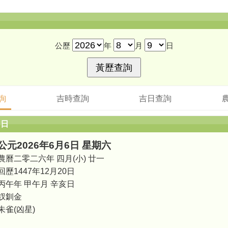
公歷
年
月
日
詢
吉時查詢
吉日查詢
6日
公元2026年6月6日 星期六
農曆二零二六年 四月(小) 廿一
回歷1447年12月20日
丙午年 甲午月 辛亥日
釵釧金
朱雀(凶星)