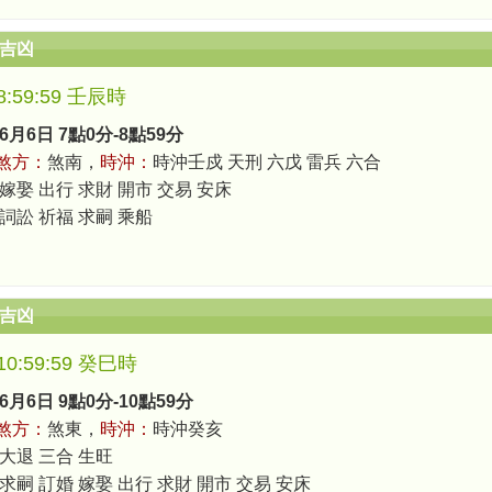
辰吉凶
-8:59:59 壬辰時
6月6日 7點0分-8點59分
煞方：
煞南，
時沖：
時沖壬戍 天刑 六戊 雷兵 六合
 嫁娶 出行 求財 開市 交易 安床
 詞訟 祈福 求嗣 乘船
辰吉凶
-10:59:59 癸巳時
6月6日 9點0分-10點59分
煞方：
煞東，
時沖：
時沖癸亥
 大退 三合 生旺
求嗣 訂婚 嫁娶 出行 求財 開市 交易 安床