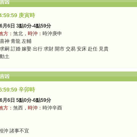
辰吉凶
-4:59:59 庚寅時
6月6日 3點0分-4點59分
煞方：
煞北，
時沖：
時沖庚申
 喜神 青龍 左輔
求嗣 訂婚 嫁娶 出行 求財 開市 交易 安床 赴任 見貴
 動土
辰吉凶
-6:59:59 辛卯時
6月6日 5點0分-6點59分
煞方：
煞西，
時沖：
時沖辛酉
相沖 諸事不宜