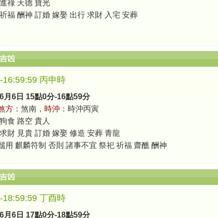
 進祿 天德 寶光
祈福 酬神 訂婚 嫁娶 出行 求財 入宅 安葬
辰吉凶
0-16:59:59 丙申時
6月6日 15點0分-16點59分
煞方：
煞南，
時沖：
時沖丙寅
 狗食 路空 貴人
 求財 見貴 訂婚 嫁娶 修造 安葬 青龍
鬚用 麒麟符制 否則 諸事不宜 祭祀 祈福 齋醮 酬神
辰吉凶
0-18:59:59 丁酉時
6月6日 17點0分-18點59分