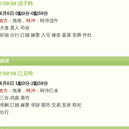
-0:59:59 戊子時
6月6日 0點0分-0點59分
煞方：
煞南，
時沖：
時沖戊午
 大進 貴人 司命
祈福 出行 訂婚 嫁娶 入宅 修造 蓋屋 安葬 作灶
辰吉凶
-2:59:59 己丑時
6月6日 1點0分-2點59分
煞方：
煞東，
時沖：
時沖己未
 三合 武曲 唐符
求嗣 訂婚 嫁娶 求財 開市 交易 安床 祭祀
 出行