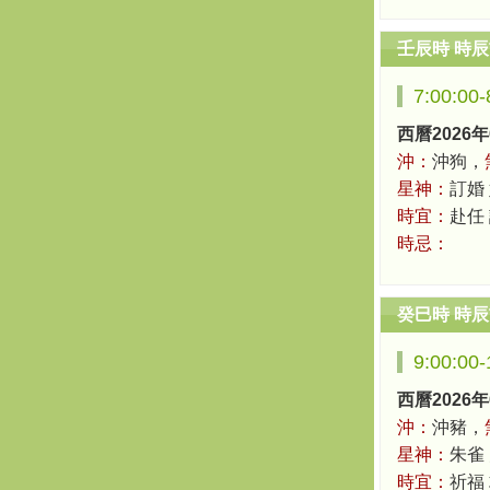
壬辰時 時
7:00:00
西曆2026年
沖：
沖狗，
星神：
訂婚
時宜：
赴任
時忌：
癸巳時 時
9:00:00
西曆2026年
沖：
沖豬，
星神：
朱雀
時宜：
祈福 