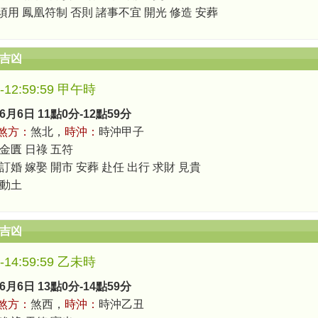
須用 鳳凰符制 否則 諸事不宜 開光 修造 安葬
辰吉凶
0-12:59:59 甲午時
6月6日 11點0分-12點59分
煞方：
煞北，
時沖：
時沖甲子
 金匱 日祿 五符
訂婚 嫁娶 開市 安葬 赴任 出行 求財 見貴
 動土
辰吉凶
0-14:59:59 乙未時
6月6日 13點0分-14點59分
煞方：
煞西，
時沖：
時沖乙丑