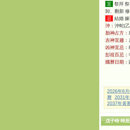
宜
祭拜 
卸、翻新 
忌
結婚 嫁
沖：
沖蛇(乙
胎神占方：
吉神宜趨：
凶神宜忌：
彭祖百忌：
國曆日期：
2026年6
曆
2031
2037年黃
戊子時 時