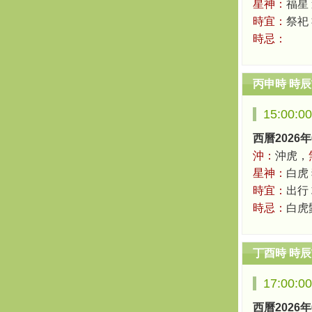
星神：
福星
時宜：
祭祀 
時忌：
丙申時 時
15:00:0
西曆2026年
沖：
沖虎，
星神：
白虎
時宜：
出行
時忌：
白虎
丁酉時 時
17:00:0
西曆2026年