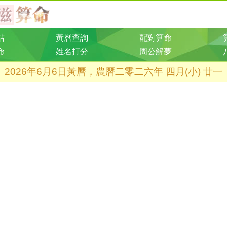
站
黃曆查詢
配對算命
命
姓名打分
周公解夢
2026年6月6日黃曆，農曆二零二六年 四月(小) 廿一