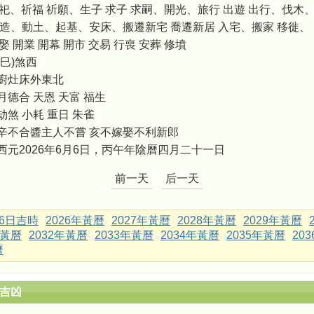
祭祀、祈福 祈願、生子 求子 求嗣、開光、旅行 出遊 出行、伐木
修造、動土、起基、安床、搬遷新宅 喬遷新居 入宅、搬家 移徙、
娶 開業 開幕 開市 交易 行喪 安葬 修墳
巳)煞西
廚灶床外東北
月德合 天恩 天富 福生
劫煞 小耗 重日 朱雀
辛不合醬主人不嘗 亥不嫁娶不利新郎
西元2026年6月6日，丙午年陰曆四月二十一日
前一天
后一天
月6日吉時
2026年黃曆
2027年黃曆
2028年黃曆
2029年黃曆
年黃曆
2032年黃曆
2033年黃曆
2034年黃曆
2035年黃曆
20
曆
辰吉凶