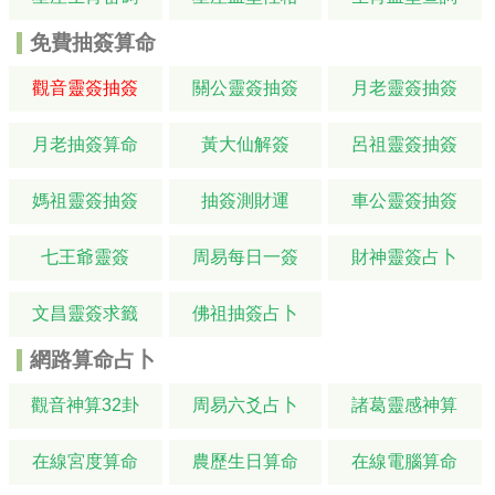
免費抽簽算命
觀音靈簽抽簽
關公靈簽抽簽
月老靈簽抽簽
月老抽簽算命
黃大仙解簽
呂祖靈簽抽簽
媽祖靈簽抽簽
抽簽測財運
車公靈簽抽簽
七王爺靈簽
周易每日一簽
財神靈簽占卜
文昌靈簽求籤
佛祖抽簽占卜
網路算命占卜
觀音神算32卦
周易六爻占卜
諸葛靈感神算
在線宮度算命
農歷生日算命
在線電腦算命