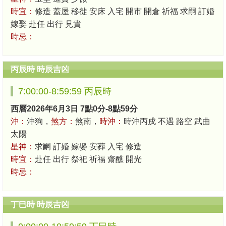
時宜：
修造 蓋屋 移徙 安床 入宅 開市 開倉 祈福 求嗣 訂婚
嫁娶 赴任 出行 見貴
時忌：
丙辰時 時辰吉凶
7:00:00-8:59:59 丙辰時
西曆2026年6月3日 7點0分-8點59分
沖：
沖狗，
煞方：
煞南，
時沖：
時沖丙戍 不遇 路空 武曲
太陽
星神：
求嗣 訂婚 嫁娶 安葬 入宅 修造
時宜：
赴任 出行 祭祀 祈福 齋醮 開光
時忌：
丁巳時 時辰吉凶