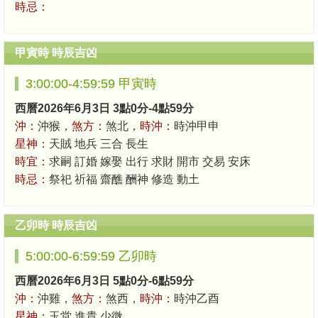
時忌：
甲寅時 時辰吉凶
3:00:00-4:59:59 甲寅時
西曆2026年6月3日 3點0分-4點59分
沖：
沖猴，
煞方：
煞北，
時沖：
時沖甲申
星神：
天賊 地兵 三合 長生
時宜：
求嗣 訂婚 嫁娶 出行 求財 開市 交易 安床
時忌：
祭祀 祈福 齋醮 酬神 修造 動土
乙卯時 時辰吉凶
5:00:00-6:59:59 乙卯時
西曆2026年6月3日 5點0分-6點59分
沖：
沖雞，
煞方：
煞西，
時沖：
時沖乙酉
星神：
玉堂 進貴 少微