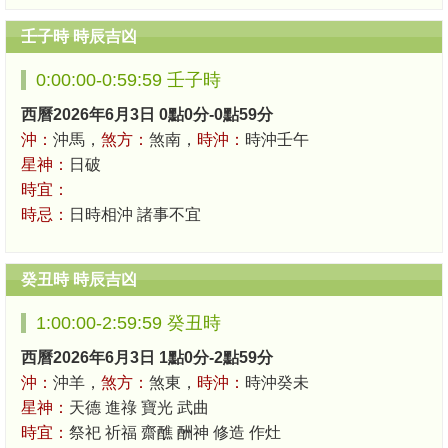
壬子時 時辰吉凶
0:00:00-0:59:59 壬子時
西曆2026年6月3日 0點0分-0點59分
沖：
沖馬，
煞方：
煞南，
時沖：
時沖壬午
星神：
日破
時宜：
時忌：
日時相沖 諸事不宜
癸丑時 時辰吉凶
1:00:00-2:59:59 癸丑時
西曆2026年6月3日 1點0分-2點59分
沖：
沖羊，
煞方：
煞東，
時沖：
時沖癸未
星神：
天德 進祿 寶光 武曲
時宜：
祭祀 祈福 齋醮 酬神 修造 作灶