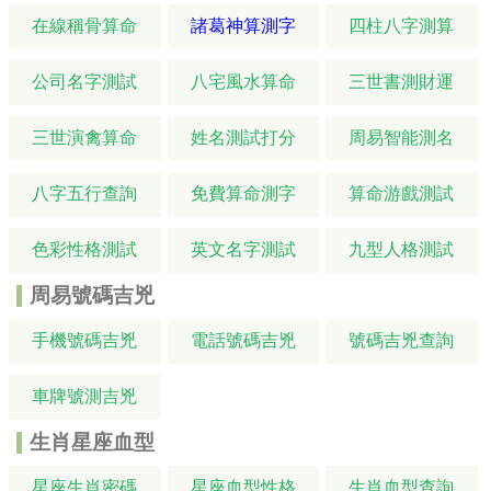
在線稱骨算命
諸葛神算測字
四柱八字測算
公司名字測試
八宅風水算命
三世書測財運
三世演禽算命
姓名測試打分
周易智能測名
八字五行查詢
免費算命測字
算命游戲測試
色彩性格測試
英文名字測試
九型人格測試
周易號碼吉兇
手機號碼吉兇
電話號碼吉兇
號碼吉兇查詢
車牌號測吉兇
生肖星座血型
星座生肖密碼
星座血型性格
生肖血型查詢