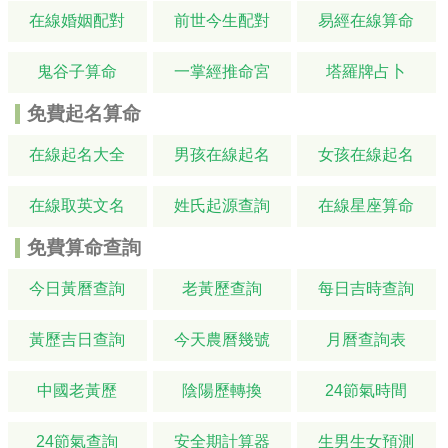
在線婚姻配對
前世今生配對
易經在線算命
鬼谷子算命
一掌經推命宮
塔羅牌占卜
免費起名算命
在線起名大全
男孩在線起名
女孩在線起名
在線取英文名
姓氏起源查詢
在線星座算命
免費算命查詢
今日黃曆查詢
老黃歷查詢
每日吉時查詢
黃歷吉日查詢
今天農曆幾號
月曆查詢表
中國老黃歷
陰陽歷轉換
24節氣時間
24節氣查詢
安全期計算器
生男生女預測