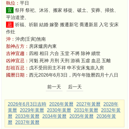
執位：
平日
宜
祭拜 祭祀、沐浴、搬家 移徙、破土、安葬、掃捨、
平治道塗、
忌
祈福、祈願 結婚 嫁娶 搬遷新宅 喬遷新居 入宅 安床
作灶
沖：
沖虎(壬寅)煞南
胎神占方：
房床爐房內東
吉神宜趨：
四相 相日 六合 玉堂 不將 除神 續世
凶神宜忌：
河魁 死神 月刑 天刑 游禍 五虛 血忌 五離
彭祖百忌：
戊不受田田主不祥 申不安床鬼祟入房
國曆日期：
西元2026年6月3日，丙午年陰曆四月十八日
前一天
后一天
2026年6月3日吉時
2026年黃曆
2027年黃曆
2028年
黃曆
2029年黃曆
2030年黃曆
2031年黃曆
2032年黃
曆
2033年黃曆
2034年黃曆
2035年黃曆
2036年黃
曆
2037年黃曆