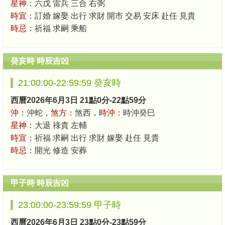
星神：
六戊 雷兵 三合 右弼
時宜：
訂婚 嫁娶 出行 求財 開市 交易 安床 赴任 見貴
時忌：
祈福 求嗣 乘船
癸亥時 時辰吉凶
21:00:00-22:59:59 癸亥時
西曆2026年6月3日 21點0分-22點59分
沖：
沖蛇，
煞方：
煞西，
時沖：
時沖癸巳
星神：
大退 祿貴 左輔
時宜：
祈福 求嗣 出行 求財 嫁娶 赴任 見貴
時忌：
開光 修造 安葬
甲子時 時辰吉凶
23:00:00-23:59:59 甲子時
西曆2026年6月3日 23點0分-23點59分