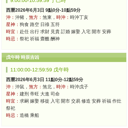
9:00:00-10:59:59 丁巳時
西曆2026年6月3日 9點0分-10點59分
沖：
沖豬，
煞方：
煞東，
時沖：
時沖丁亥
星神：
狗食 路空 日祿 五符
時宜：
赴任 出行 求財 見貴 訂婚 嫁娶 入宅 開市 安葬
時忌：
祭祀 祈福 齋醮 酬神
戊午時 時辰吉凶
11:00:00-12:59:59 戊午時
西曆2026年6月3日 11點0分-12點59分
沖：
沖鼠，
煞方：
煞北，
時沖：
時沖戊子
星神：
建刑 帝旺 大進 司命
時宜：
求嗣 嫁娶 移徙 入宅 開市 交易 修造 安葬 祈福 作灶
祭祀
時忌：
造橋 乘船