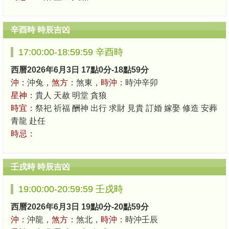
辛酉時 時辰吉凶
17:00:00-18:59:59 辛酉時
西曆2026年6月3日 17點0分-18點59分
沖：
沖兔，
煞方：
煞東，
時沖：
時沖辛卯
星神：
貴人 天赦 明堂 貪狼
時宜：
祭祀 祈福 酬神 出行 求財 見貴 訂婚 嫁娶 修造 安葬
青龍 赴任
時忌：
壬戌時 時辰吉凶
19:00:00-20:59:59 壬戌時
西曆2026年6月3日 19點0分-20點59分
沖：
沖龍，
煞方：
煞北，
時沖：
時沖壬辰