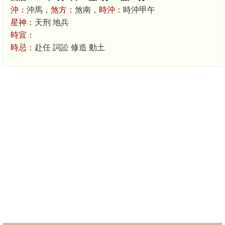
沖：
沖馬，
煞方：
煞南，
時沖：
時沖甲午
星神：
天刑 地兵
時宜：
時忌：
赴任 詞訟 修造 動土