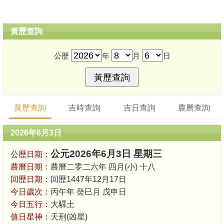
黃歷查詢
公歷
年
月
日
黃歷查詢
吉時查詢
吉日查詢
農曆查詢
2026年6月3日
公元2026年6月3日 星期三
公歷日期：
農曆日期：
農曆二零二六年 四月(小) 十八
回歷日期：
回歷1447年12月17日
今日歲次：
丙午年 癸巳月 戊申日
今日五行：
大驛土
值日星神：
天刑(凶星)