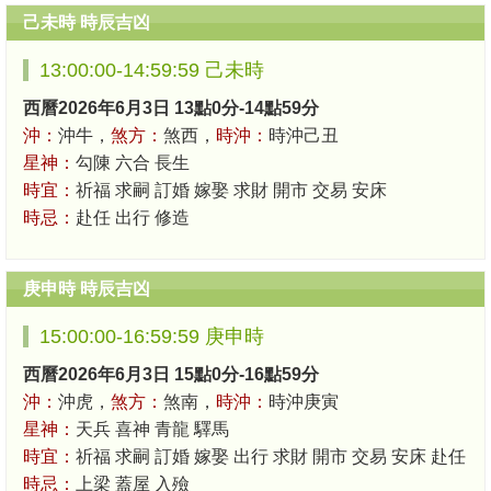
己未時 時辰吉凶
13:00:00-14:59:59 己未時
西曆2026年6月3日 13點0分-14點59分
沖：
沖牛，
煞方：
煞西，
時沖：
時沖己丑
星神：
勾陳 六合 長生
時宜：
祈福 求嗣 訂婚 嫁娶 求財 開市 交易 安床
時忌：
赴任 出行 修造
庚申時 時辰吉凶
15:00:00-16:59:59 庚申時
西曆2026年6月3日 15點0分-16點59分
沖：
沖虎，
煞方：
煞南，
時沖：
時沖庚寅
星神：
天兵 喜神 青龍 驛馬
時宜：
祈福 求嗣 訂婚 嫁娶 出行 求財 開市 交易 安床 赴任
時忌：
上梁 蓋屋 入殮