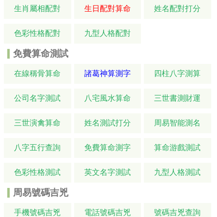
生肖屬相配對
生日配對算命
姓名配對打分
色彩性格配對
九型人格配對
免費算命測試
在線稱骨算命
諸葛神算測字
四柱八字測算
公司名字測試
八宅風水算命
三世書測財運
三世演禽算命
姓名測試打分
周易智能測名
八字五行查詢
免費算命測字
算命游戲測試
色彩性格測試
英文名字測試
九型人格測試
周易號碼吉兇
手機號碼吉兇
電話號碼吉兇
號碼吉兇查詢