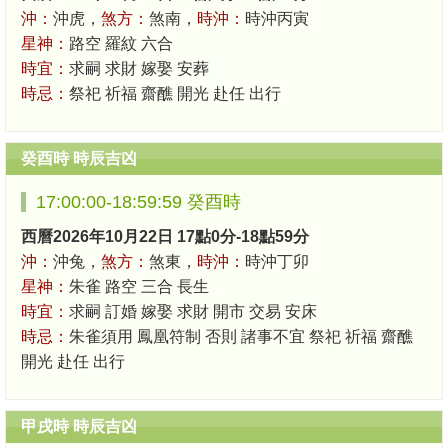
沖：
沖虎，
煞方：
煞南，
時沖：
時沖丙寅
星神：
路空 羅紋 六合
時宜：
求嗣 求財 嫁娶 安葬
時忌：
祭祀 祈福 齋醮 開光 赴任 出行
癸酉時 時辰吉凶
17:00:00-18:59:59 癸酉時
西曆2026年10月22日 17點0分-18點59分
沖：
沖兔，
煞方：
煞東，
時沖：
時沖丁卯
星神：
朱雀 路空 三合 長生
時宜：
求嗣 訂婚 嫁娶 求財 開市 交易 安床
時忌：
朱雀須用 鳳凰符制 否則 諸事不宜 祭祀 祈福 齋醮
開光 赴任 出行
甲戌時 時辰吉凶