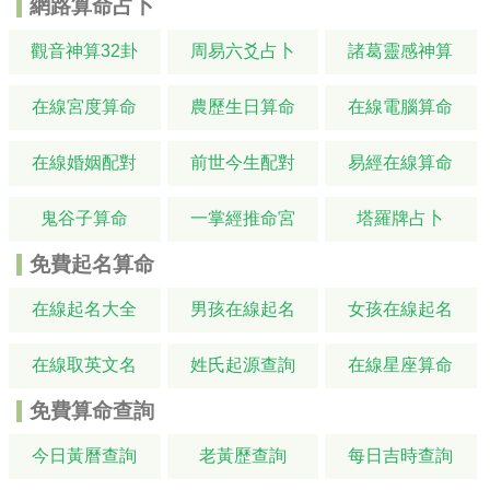
網路算命占卜
觀音神算32卦
周易六爻占卜
諸葛靈感神算
在線宮度算命
農歷生日算命
在線電腦算命
在線婚姻配對
前世今生配對
易經在線算命
鬼谷子算命
一掌經推命宮
塔羅牌占卜
免費起名算命
在線起名大全
男孩在線起名
女孩在線起名
在線取英文名
姓氏起源查詢
在線星座算命
免費算命查詢
今日黃曆查詢
老黃歷查詢
每日吉時查詢