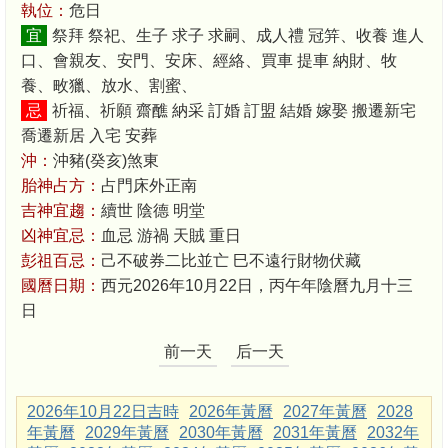
執位：
危日
宜
祭拜 祭祀、生子 求子 求嗣、成人禮 冠笄、收養 進人
口、會親友、安門、安床、經絡、買車 提車 納財、牧
養、畋獵、放水、割蜜、
忌
祈福、祈願 齋醮 納采 訂婚 訂盟 結婚 嫁娶 搬遷新宅
喬遷新居 入宅 安葬
沖：
沖豬(癸亥)煞東
胎神占方：
占門床外正南
吉神宜趨：
續世 陰德 明堂
凶神宜忌：
血忌 游禍 天賊 重日
彭祖百忌：
己不破券二比並亡 巳不遠行財物伏藏
國曆日期：
西元2026年10月22日，丙午年陰曆九月十三
日
前一天
后一天
2026年10月22日吉時
2026年黃曆
2027年黃曆
2028
年黃曆
2029年黃曆
2030年黃曆
2031年黃曆
2032年