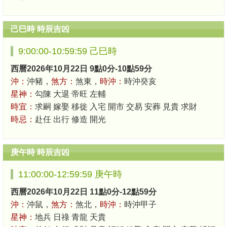
己巳時 時辰吉凶
9:00:00-10:59:59 己巳時
西曆2026年10月22日 9點0分-10點59分
沖：
沖豬，
煞方：
煞東，
時沖：
時沖癸亥
星神：
勾陳 大退 帝旺 左輔
時宜：
求嗣 嫁娶 移徙 入宅 開市 交易 安葬 見貴 求財
時忌：
赴任 出行 修造 開光
庚午時 時辰吉凶
11:00:00-12:59:59 庚午時
西曆2026年10月22日 11點0分-12點59分
沖：
沖鼠，
煞方：
煞北，
時沖：
時沖甲子
星神：
地兵 日祿 青龍 天貴