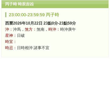
丙子時 時辰吉凶
23:00:00-23:59:59 丙子時
西曆2026年10月22日 23點0分-23點59分
沖：
沖馬，
煞方：
煞南，
時沖：
時沖庚午
星神：
日破
時宜：
時忌：
日時相沖 諸事不宜