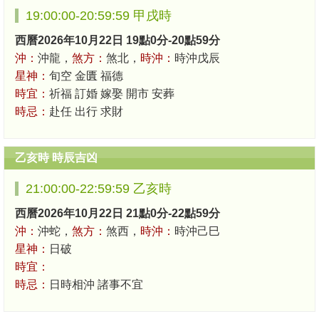
19:00:00-20:59:59 甲戌時
西曆2026年10月22日 19點0分-20點59分
沖：
沖龍，
煞方：
煞北，
時沖：
時沖戊辰
星神：
旬空 金匱 福德
時宜：
祈福 訂婚 嫁娶 開市 安葬
時忌：
赴任 出行 求財
乙亥時 時辰吉凶
21:00:00-22:59:59 乙亥時
西曆2026年10月22日 21點0分-22點59分
沖：
沖蛇，
煞方：
煞西，
時沖：
時沖己巳
星神：
日破
時宜：
時忌：
日時相沖 諸事不宜