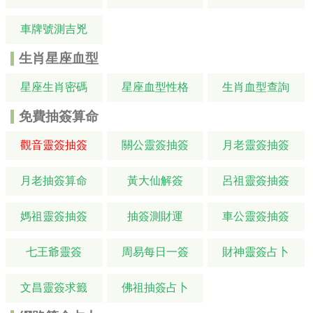
車牌號測吉兇
生肖星座血型
星座生肖密碼
星座血型性格
生肖血型查詢
免費抽簽算命
觀音靈簽抽簽
關公靈簽抽簽
月老靈簽抽簽
月老抽簽算命
黃大仙解簽
呂祖靈簽抽簽
媽祖靈簽抽簽
抽簽測財運
車公靈簽抽簽
七王爺靈簽
周易每日一簽
財神靈簽占卜
文昌靈簽求籤
佛祖抽簽占卜