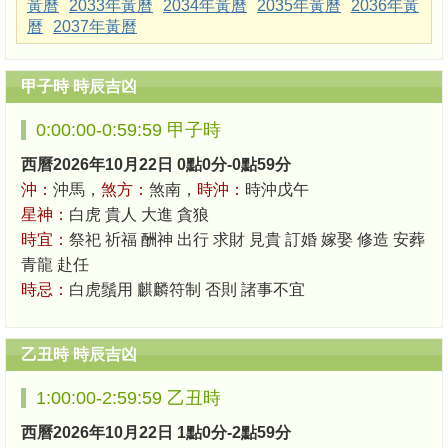
黃曆
2033年黃曆
2034年黃曆
2035年黃曆
2036年黃
曆
2037年黃曆
甲子時 時辰吉凶
0:00:00-0:59:59 甲子時
西曆2026年10月22日 0點0分-0點59分
沖：
沖馬，
煞方：
煞南，
時沖：
時沖戊午
星神：
白虎 貴人 大進 貪狼
時宜：
祭祀 祈福 酬神 出行 求財 見貴 訂婚 嫁娶 修造 安葬
青龍 赴任
時忌：
白虎鬚用 麒麟符制 否則 諸事不宜
乙丑時 時辰吉凶
1:00:00-2:59:59 乙丑時
西曆2026年10月22日 1點0分-2點59分