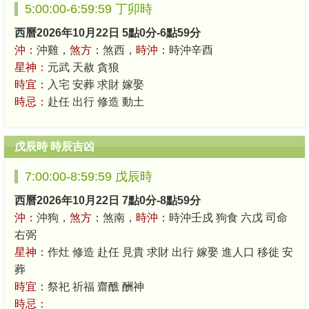
5:00:00-6:59:59 丁卯時
西曆2026年10月22日 5點0分-6點59分
沖：
沖雞，
煞方：
煞西，
時沖：
時沖辛酉
星神：
元武 天赦 貪狼
時宜：
入宅 安葬 求財 嫁娶
時忌：
赴任 出行 修造 動土
戊辰時 時辰吉凶
7:00:00-8:59:59 戊辰時
西曆2026年10月22日 7點0分-8點59分
沖：
沖狗，
煞方：
煞南，
時沖：
時沖壬戍 狗食 六戊 司命
右弼
星神：
作灶 修造 赴任 見貴 求財 出行 嫁娶 進人口 移徙 安
葬
時宜：
祭祀 祈福 齋醮 酬神
時忌：