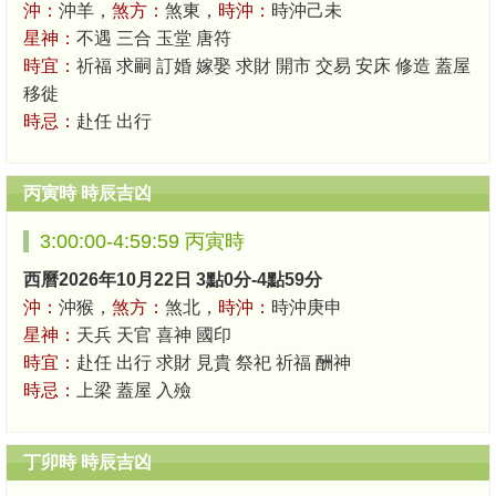
沖：
沖羊，
煞方：
煞東，
時沖：
時沖己未
星神：
不遇 三合 玉堂 唐符
時宜：
祈福 求嗣 訂婚 嫁娶 求財 開市 交易 安床 修造 蓋屋
移徙
時忌：
赴任 出行
丙寅時 時辰吉凶
3:00:00-4:59:59 丙寅時
西曆2026年10月22日 3點0分-4點59分
沖：
沖猴，
煞方：
煞北，
時沖：
時沖庚申
星神：
天兵 天官 喜神 國印
時宜：
赴任 出行 求財 見貴 祭祀 祈福 酬神
時忌：
上梁 蓋屋 入殮
丁卯時 時辰吉凶