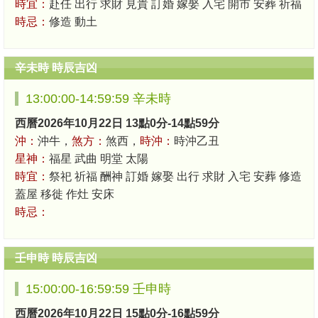
時宜：
赴任 出行 求財 見貴 訂婚 嫁娶 入宅 開市 安葬 祈福
時忌：
修造 動土
辛未時 時辰吉凶
13:00:00-14:59:59 辛未時
西曆2026年10月22日 13點0分-14點59分
沖：
沖牛，
煞方：
煞西，
時沖：
時沖乙丑
星神：
福星 武曲 明堂 太陽
時宜：
祭祀 祈福 酬神 訂婚 嫁娶 出行 求財 入宅 安葬 修造
蓋屋 移徙 作灶 安床
時忌：
壬申時 時辰吉凶
15:00:00-16:59:59 壬申時
西曆2026年10月22日 15點0分-16點59分