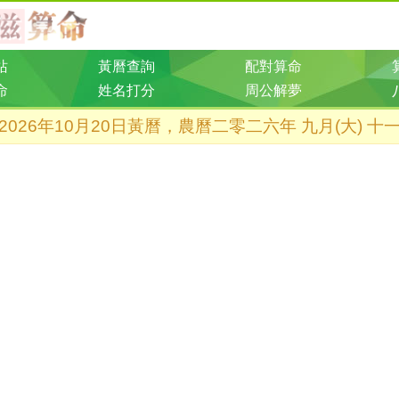
站
黃曆查詢
配對算命
命
姓名打分
周公解夢
2026年10月20日黃曆，農曆二零二六年 九月(大) 十