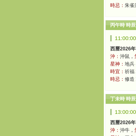
時忌：
朱雀
丙午時 時
11:00:0
西曆2026年
沖：
沖鼠，
星神：
地兵
時宜：
祈福 
時忌：
修造
丁未時 時
13:00:0
西曆2026年
沖：
沖牛，