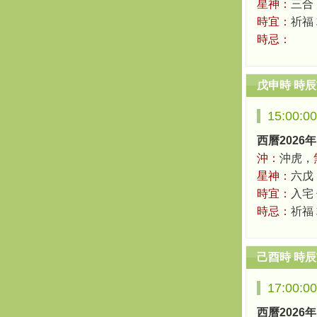
星神：
三合
時宜：
祈福 
時忌：
戊申時 時
15:00:0
西曆2026年
沖：
沖虎，
星神：
六戊
時宜：
入宅
時忌：
祈福
己酉時 時
17:00:0
西曆2026年