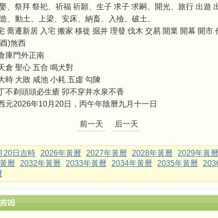
嫁娶、祭拜 祭祀、祈福 祈願、生子 求子 求嗣、開光、旅行 出遊 
修造、動土、上梁、安床、納畜、入殮、破土、
 喬遷新居 入宅 搬家 移徙 掘井 理發 伐木 交易 開業 開幕 開市
酉)煞西
倉庫門外正南
天倉 聖心 五合 鳴犬對
大時 大敗 咸池 小耗 五虛 勾陳
丁不剃頭頭必生瘡 卯不穿井水泉不香
西元2026年10月20日，丙午年陰曆九月十一日
前一天
后一天
0月20日吉時
2026年黃曆
2027年黃曆
2028年黃曆
2029年黃
年黃曆
2032年黃曆
2033年黃曆
2034年黃曆
2035年黃曆
20
曆
辰吉凶