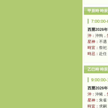
甲辰時 時
7:00:00
西曆2026年
沖：
沖狗，
星神：
不遇
時宜：
祭祀
時忌：
赴任
乙巳時 時
9:00:00
西曆2026年
沖：
沖豬，
星神：
朱雀
時宜：
求嗣 