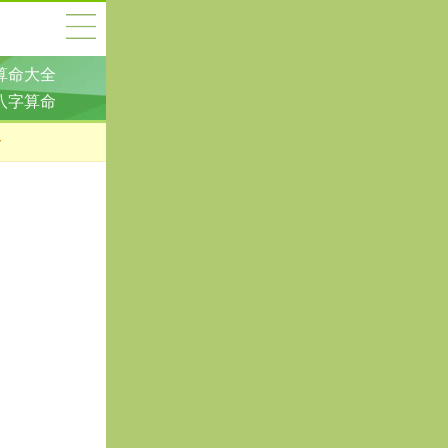
算命大全
八字算命
一