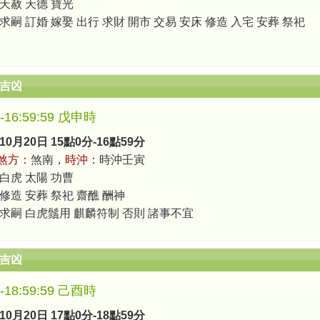
 天赦 天德 寶光
求嗣 訂婚 嫁娶 出行 求財 開市 交易 安床 修造 入宅 安葬 祭祀
辰吉凶
0-16:59:59 戊申時
10月20日 15點0分-16點59分
煞方：
煞南，
時沖：
時沖壬寅
 白虎 太陽 功曹
 修造 安葬 祭祀 齋醮 酬神
 求嗣 白虎鬚用 麒麟符制 否則 諸事不宜
辰吉凶
0-18:59:59 己酉時
10月20日 17點0分-18點59分