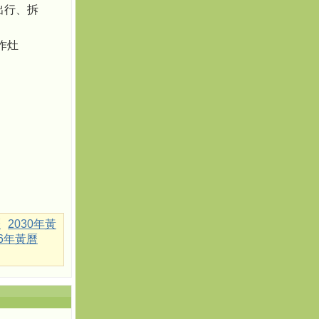
出行、拆
 作灶
曆
2030年黃
36年黃曆