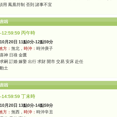
須用 鳳凰符制 否則 諸事不宜
辰吉凶
0-12:59:59 丙午時
10月20日 11點0分-12點59分
煞方：
煞北，
時沖：
時沖庚子
 喜神 日祿 金匱
求嗣 訂婚 嫁娶 出行 求財 開市 交易 安床 赴任
 動土
辰吉凶
0-14:59:59 丁未時
10月20日 13點0分-14點59分
煞方：
煞西，
時沖：
時沖辛丑