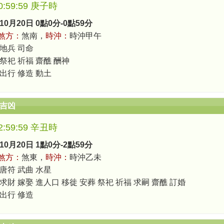
-0:59:59 庚子時
10月20日 0點0分-0點59分
煞方：
煞南，
時沖：
時沖甲午
 地兵 司命
 祭祀 祈福 齋醮 酬神
 出行 修造 動土
辰吉凶
-2:59:59 辛丑時
10月20日 1點0分-2點59分
煞方：
煞東，
時沖：
時沖乙未
 唐符 武曲 水星
 求財 嫁娶 進人口 移徙 安葬 祭祀 祈福 求嗣 齋醮 訂婚
 出行 修造