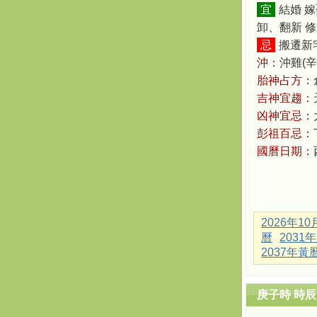
宜
結婚 
卸、翻新 
忌
搬遷新宅
沖：
沖雞(辛
胎神占方：
吉神宜趨：
凶神宜忌：
彭祖百忌：
國曆日期：
2026年1
曆
2031
2037年黃
庚子時 時