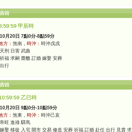
辰吉凶
-8:59:59 甲辰時
10月20日 7點0分-8點59分
煞方：
煞南，
時沖：
時沖戊戌
 天刑 日害 武曲
 祈福 求嗣 齋醮 訂婚 嫁娶 安葬
 出行
辰吉凶
-10:59:59 乙巳時
10月20日 9點0分-10點59分
煞方：
煞東，
時沖：
時沖己亥
 帝旺 進祿 驛馬
嫁娶 移徙 入宅 開市 交易 修造 安葬 祈福 訂婚 赴任 出行 見貴 