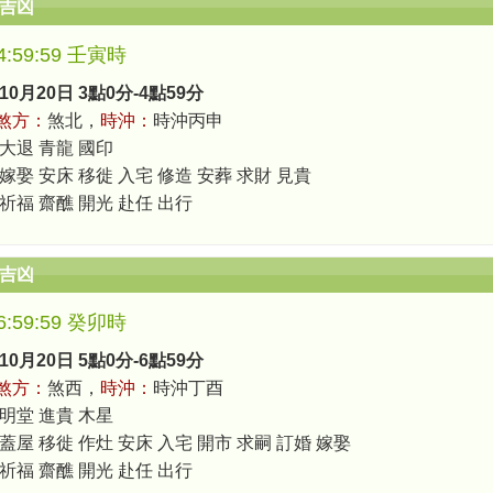
辰吉凶
-4:59:59 壬寅時
10月20日 3點0分-4點59分
煞方：
煞北，
時沖：
時沖丙申
 大退 青龍 國印
嫁娶 安床 移徙 入宅 修造 安葬 求財 見貴
 祈福 齋醮 開光 赴任 出行
辰吉凶
-6:59:59 癸卯時
10月20日 5點0分-6點59分
煞方：
煞西，
時沖：
時沖丁酉
 明堂 進貴 木星
蓋屋 移徙 作灶 安床 入宅 開市 求嗣 訂婚 嫁娶
 祈福 齋醮 開光 赴任 出行