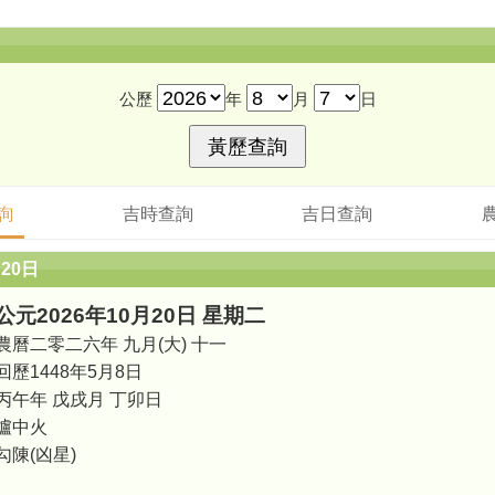
公歷
年
月
日
詢
吉時查詢
吉日查詢
月20日
公元2026年10月20日 星期二
農曆二零二六年 九月(大) 十一
回歷1448年5月8日
丙午年 戊戌月 丁卯日
爐中火
勾陳(凶星)